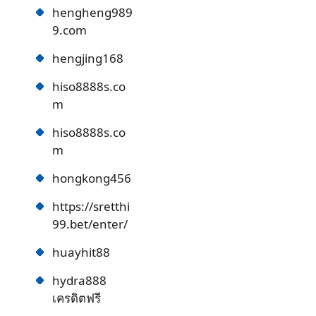
hengheng989
9.com
hengjing168
hiso8888s.co
m
hiso8888s.co
m
hongkong456
https://sretthi
99.bet/enter/
huayhit88
hydra888
เครดิตฟรี