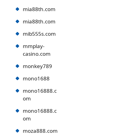
mia88th.com
mia88th.com
mib555s.com
mmplay-
casino.com
monkey789
mono1688
mono16888.c
om
mono16888.c
om
moza888.com