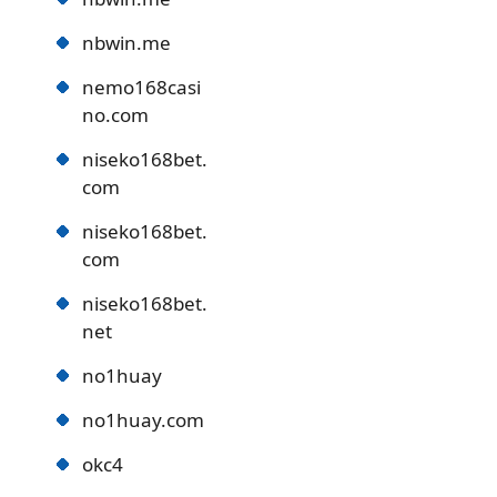
nbwin.me
nemo168casi
no.com
niseko168bet.
com
niseko168bet.
com
niseko168bet.
net
no1huay
no1huay.com
okc4