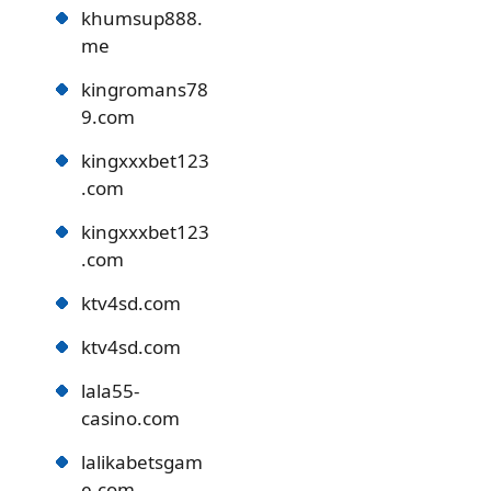
khumsup888.
me
kingromans78
9.com
kingxxxbet123
.com
kingxxxbet123
.com
ktv4sd.com
ktv4sd.com
lala55-
casino.com
lalikabetsgam
e.com