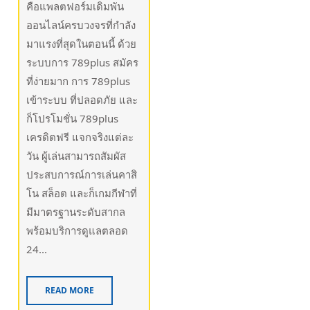
คือแพลตฟอร์มเดิมพัน
ออนไลน์ครบวงจรที่กำลัง
มาแรงที่สุดในตอนนี้ ด้วย
ระบบการ 789plus สมัคร
ที่ง่ายมาก การ 789plus
เข้าระบบ ที่ปลอดภัย และ
ก็โปรโมชั่น 789plus
เครดิตฟรี แจกจริงแต่ละ
วัน ผู้เล่นสามารถสัมผัส
ประสบการณ์การเล่นคาสิ
โน สล็อต และก็เกมกีฬาที่
มีมาตรฐานระดับสากล
พร้อมบริการดูแลตลอด
24...
READ MORE