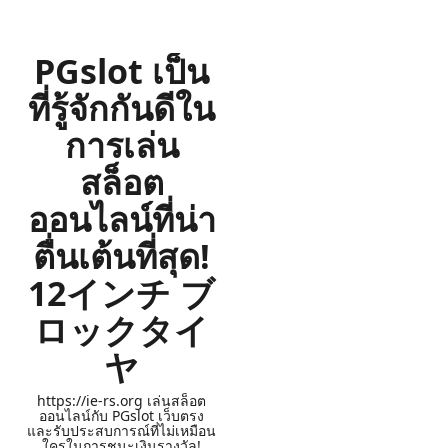
PGslot เป็น
ที่รู้จักกันดีใน
การเล่น
สล็อต
ออนไลน์ที่น่า
ตื่นเต้นที่สุด!
12インチ ブ
ロックタイ
ヤ
https://ie-rs.org เล่นสล็อต
ออนไลน์กับ PGslot เว็บตรง
และรับประสบการณ์ที่ไม่เหมือน
ใครในการชนะเงินรางวัล!