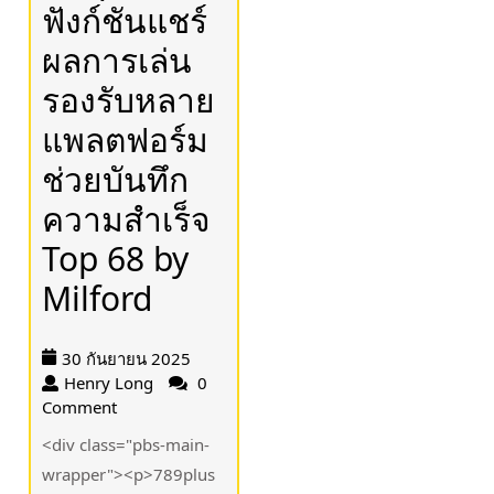
ฟังก์ชันแชร์
ผลการเล่น
รองรับหลาย
แพลตฟอร์ม
ช่วยบันทึก
ความสำเร็จ
Top 68 by
Milford
30 กันยายน 2025
Henry Long
0
Comment
<div class="pbs-main-
wrapper"><p>789plus