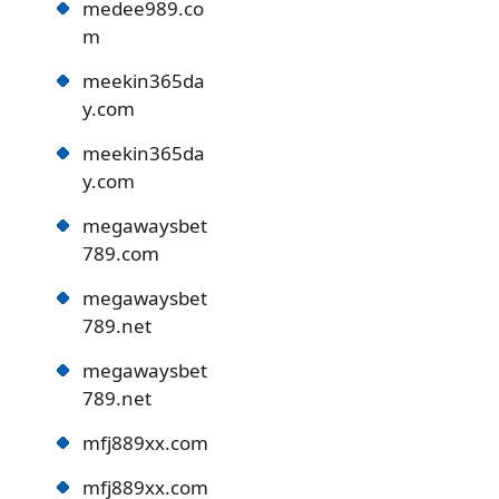
medee989.co
m
meekin365da
y.com
meekin365da
y.com
megawaysbet
789.com
megawaysbet
789.net
megawaysbet
789.net
mfj889xx.com
mfj889xx.com