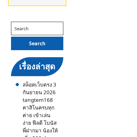
เรื่องล่าสุด
สล็อตเว็บตรง 3
กันยายน 2026
tangtem168
คาสิโนครบทุก
ค่าย เข้าเล่น
ง่าย ฟีลดี โบนัส
พี่ฝากมา น้องให้