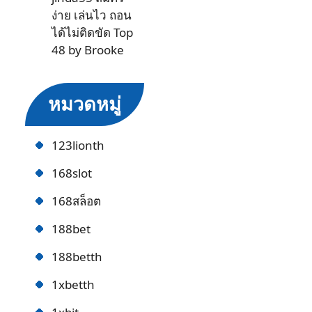
ง่าย เล่นไว ถอน
ได้ไม่ติดขัด Top
48 by Brooke
หมวดหมู่
123lionth
168slot
168สล็อต
188bet
188betth
1xbetth