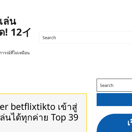
เล่น
สุด! 12イ
ารณ์ที่ไม่เหมือน
 betflixtikto เข้าสู่
่นได้ทุกค่าย Top 39
เ