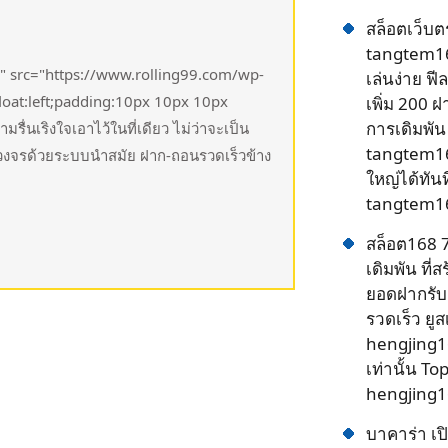
สล็อตเว็บต
tangtem16
 src="https://www.rolling99.com/wp-
เล่นง่าย ฟี
loat:left;padding:10px 10px 10px
เพิ่ม 200 ฝ
การเดิมพัน
รื่นเริงใจเอาไว้ในที่เดียว ไม่ว่าจะเป็น
tangtem168
วงจรด้วยระบบนำสมัย ฝาก-ถอนรวดเร็วข้าง
ใหญ่ได้ทัน
tangtem1
สล็อต168 7
เดิมพัน ที่ส
ยอดฝากรับ
รวดเร็ว ยูส
hengjing168 
เท่านั้น T
hengjing
บาคาร่า เ