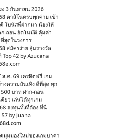
รง 3 กันยายน 2026
8 คาสิโนครบทุกค่าย เข้า
ลดี โบนัสพี่ฝากมา น้องให้
าก-ถอน อัตโนมัติ คุ้มค่า
 ที่สุดในวงการ
 สมัครง่าย ลุ้นรางวัล
ที Top 42 by Azucena
68e.com
 ส.ค. 69 เครดิตฟรี เกม
ร้างความบันเทิง ดีที่สุด ทุก
 500 บาท ฝาก-ถอน
เดียว เล่นได้ทุกเกม
ลงทุนทั้งที่ต้อง ที่นี่
op 57 by Juana
168d.com
ปิดมุมมองใหม่ของเกมบาคา