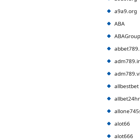
a9a9.org
ABA
ABAGrou
abbet789
adm789.i
adm789.v
allbestbet
allbet24hr
allone745
alot66
alot666