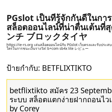
PGslot เป็นที่รู้จักกันดีในการ
สล็อตออนไลน์ที่น่าตื่นเต้นที่
ンチ ブロックタイヤ
https://ie-rs.org เล่นสล็อตออนไลน์กับ PGslot เว็บตรงและรับประสบก
ใครในการชนะเงินรางวัล! b+com sb4x lite レビュー
ป้ายกำกับ:
BETFLIXTIKTO
betflixtikto สมัคร 23 September
ระบบ สล็อตแตกง่ายฝากถอนไวเล
by Corey