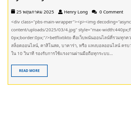
25 พฤษภาคม 2025
Henry Long
0 Comment
<div class="pbs-main-wrapper"><p><img decoding="async"
content/uploads/2025/03/4.jpg" style="max-width:440px;f
0px;border:0px;"/>betflixtikto คือเว็บพนันออนไลน์ที่รวมทุกความ
สล็อตออนไลน์, คาสิโนสด, บาคาร่า, หรือ แทงบอลออนไลน์ ครบ
ใน 10 วินาที รองรับการใช้แรงงานผ่านมือถือทุกระบบ...
READ MORE