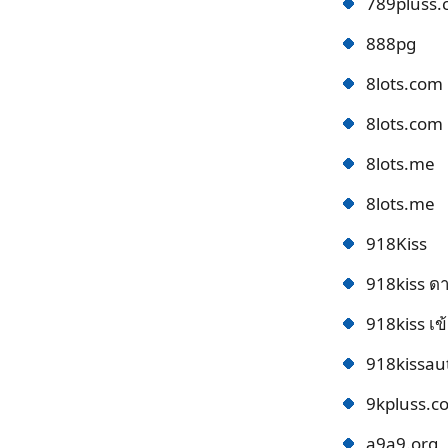
789pluss
888pg
8lots.com
8lots.com
8lots.me
8lots.me
918Kiss
918kiss ด
918kiss เข้
918kissau
9kpluss.c
a9a9.org