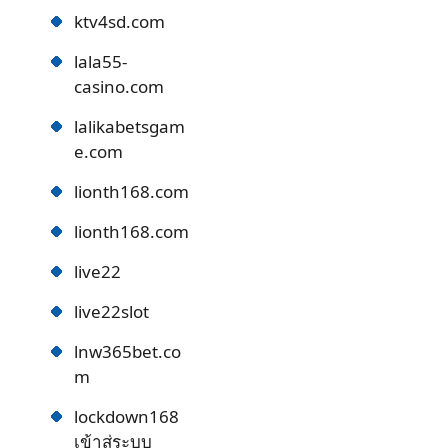
ktv4sd.com
lala55-
casino.com
lalikabetsgam
e.com
lionth168.com
lionth168.com
live22
live22slot
lnw365bet.co
m
lockdown168
เข้าสู่ระบบ