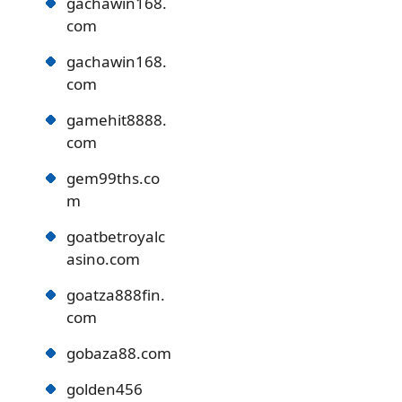
gachawin168.
com
gachawin168.
com
gamehit8888.
com
gem99ths.co
m
goatbetroyalc
asino.com
goatza888fin.
com
gobaza88.com
golden456