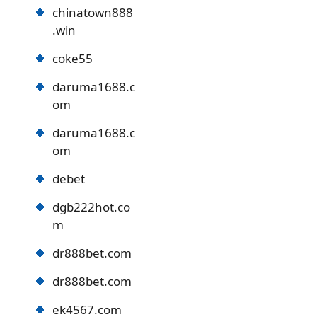
chinatown888
.win
coke55
daruma1688.c
om
daruma1688.c
om
debet
dgb222hot.co
m
dr888bet.com
dr888bet.com
ek4567.com