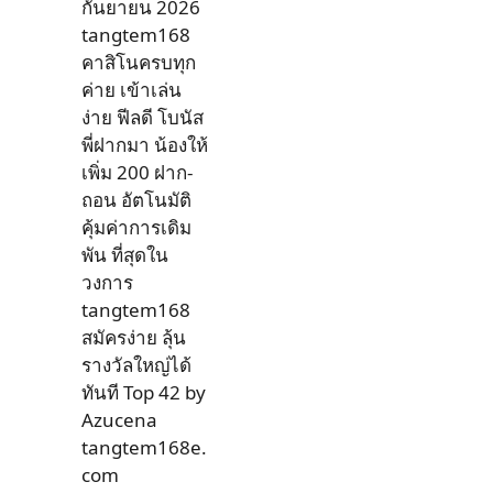
กันยายน 2026
tangtem168
คาสิโนครบทุก
ค่าย เข้าเล่น
ง่าย ฟีลดี โบนัส
พี่ฝากมา น้องให้
เพิ่ม 200 ฝาก-
ถอน อัตโนมัติ
คุ้มค่าการเดิม
พัน ที่สุดใน
วงการ
tangtem168
สมัครง่าย ลุ้น
รางวัลใหญ่ได้
ทันที Top 42 by
Azucena
tangtem168e.
com