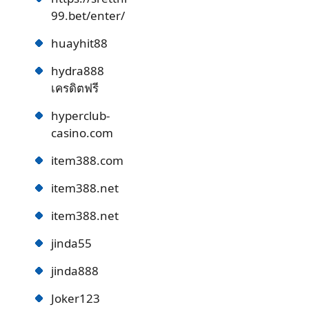
99.bet/enter/
huayhit88
hydra888
เครดิตฟรี
hyperclub-
casino.com
item388.com
item388.net
item388.net
jinda55
jinda888
Joker123