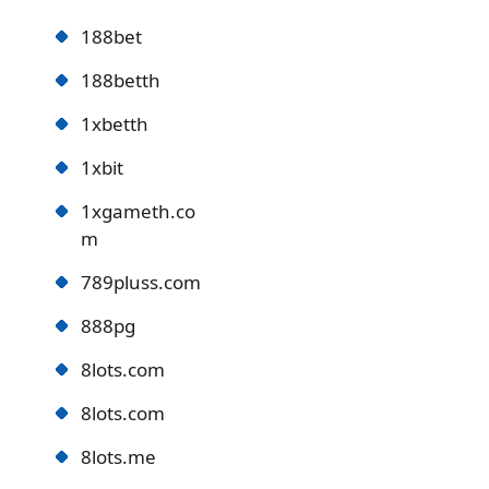
188bet
188betth
1xbetth
1xbit
1xgameth.co
m
789pluss.com
888pg
8lots.com
8lots.com
8lots.me