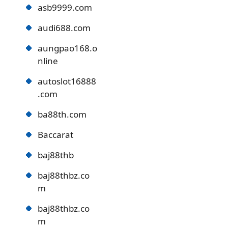
asb9999.com
audi688.com
aungpao168.o
nline
autoslot16888
.com
ba88th.com
Baccarat
baj88thb
baj88thbz.co
m
baj88thbz.co
m