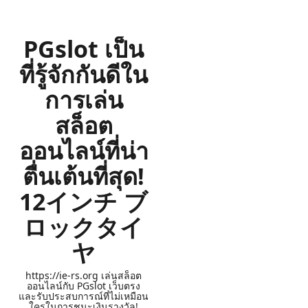
PGslot เป็น
ที่รู้จักกันดีใน
การเล่น
สล็อต
ออนไลน์ที่น่า
ตื่นเต้นที่สุด!
12インチ ブ
ロックタイ
ヤ
https://ie-rs.org เล่นสล็อต
ออนไลน์กับ PGslot เว็บตรง
และรับประสบการณ์ที่ไม่เหมือน
ใครในการชนะเงินรางวัล!