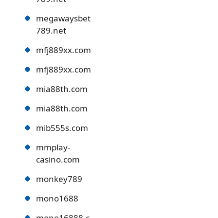
megawaysbet
789.net
mfj889xx.com
mfj889xx.com
mia88th.com
mia88th.com
mib555s.com
mmplay-
casino.com
monkey789
mono1688
mono16888.c