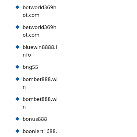
betworld369h
ot.com
betworld369h
ot.com
bluewin8888.i
nfo
bng55
bombet888.wi
n
bombet888.wi
n
bonus888
boonlert1688.