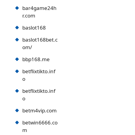
bar4game24h
r.com
baslot168
baslot168bet.c
om/
bbp168.me
betflixtikto.inf
o
betflixtikto.inf
o
betm4vip.com
betwin6666.co
m