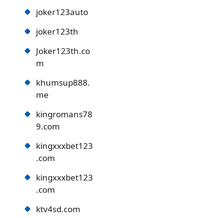
joker123auto
joker123th
Joker123th.co
m
khumsup888.
me
kingromans78
9.com
kingxxxbet123
.com
kingxxxbet123
.com
ktv4sd.com