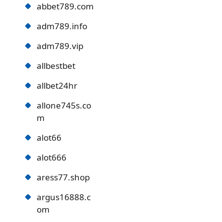
abbet789.com
adm789.info
adm789.vip
allbestbet
allbet24hr
allone745s.co
m
alot66
alot666
aress77.shop
argus16888.c
om