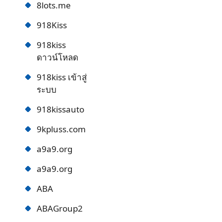
8lots.me
918Kiss
918kiss
ดาวน์โหลด
918kiss เข้าสู่
ระบบ
918kissauto
9kpluss.com
a9a9.org
a9a9.org
ABA
ABAGroup2