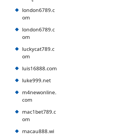
london6789.c
om
london6789.c
om
luckycat789.c
om
luis16888.com
luke999.net
m4newonline.
com
mac1bet789.c
om
macau888.wi