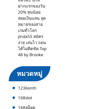
ฝากแรกของวัน
20% ทุนน้อย
สอยเงินแสน จุด
หมายของสาย
เกมทั่วโลก
jinda55 สมัคร
ง่าย เล่นไว ถอน
ได้ไม่ติดขัด Top
48 by Brooke
หมวดหมู่
123lionth
168slot
168สล็อต