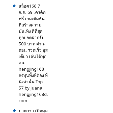
สล็อต168 7
ส.ค. 69 เครดิต
ฟรี เกมเดิมพัน
ที่สร้างความ
บันเทิง ดีที่สุด
ทุกยอดฝากรับ
500 บาท ฝาก-
ถอน รวดเร็ว ยูส
เดียว เล่นได้ทุก
เกม
hengjing168
ลงทุนทั้งที่ต้อง ที่
นี่เท่านั้น Top
57 by Juana
hengjing168d.
com
บาคาร่า เปิดมุม