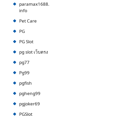
paramax1688.
info
Pet Care
PG
PG Slot
pg slot เว็บตรง
pg77
Pg99
pgfish
pgheng99
pgjoker69
PGSlot