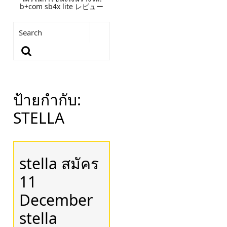
b+com sb4x lite レビュー
ป้ายกำกับ:
STELLA
stella สมัคร
11
December
stella