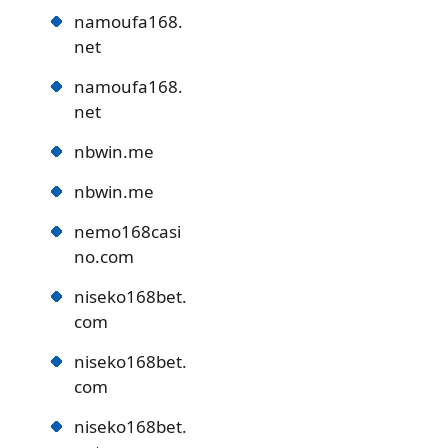
namoufa168.
net
namoufa168.
net
nbwin.me
nbwin.me
nemo168casi
no.com
niseko168bet.
com
niseko168bet.
com
niseko168bet.