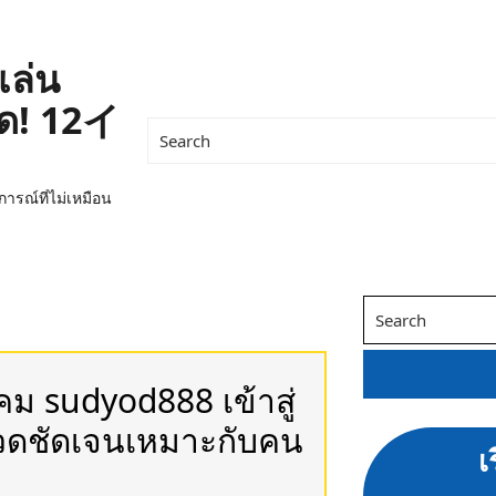
เล่น
สุด! 12イ
ารณ์ที่ไม่เหมือน
ม sudyod888 เข้าสู่
มวดชัดเจนเหมาะกับคน
เ