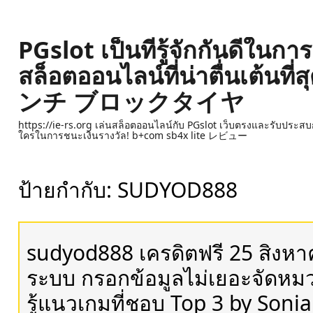
PGslot เป็นที่รู้จักกันดีในการ
สล็อตออนไลน์ที่น่าตื่นเต้นที่
ンチ ブロックタイヤ
https://ie-rs.org เล่นสล็อตออนไลน์กับ PGslot เว็บตรงและรับประสบก
ใครในการชนะเงินรางวัล! b+com sb4x lite レビュー
ป้ายกำกับ:
SUDYOD888
sudyod888 เครดิตฟรี 25 สิงหาค
ระบบ กรอกข้อมูลไม่เยอะจัดห
รู้แนวเกมที่ชอบ Top 3 by Sonia