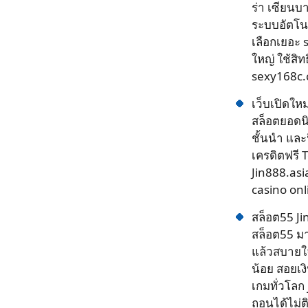
ร่า เซียนบ
ระบบอัตโนมั
เลือกเยอะ 
ใหญ่ ใช้สิ
sexy168c.
เว็บเปิดให
สล็อตยอดน
ชั้นนำ และฟี
เครดิตฟรี 
Jin888.as
casino onl
สล็อต55 Ji
สล็อต55 ม
แล้วสบายใ
น้อย สอยเ
เกมทั่วโลก
ถอนได้ไม่ต