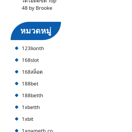
ได้ไม่ติดขัด Top
48 by Brooke
หมวดหมู่
123lionth
168slot
168สล็อต
188bet
188betth
1xbetth
1xbit
1xgameth.co