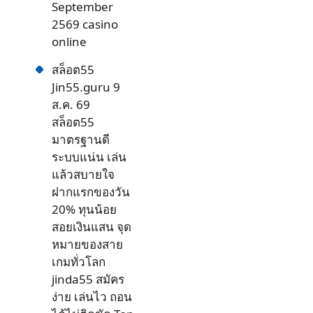
September
2569 casino
online
สล็อต55
Jin55.guru 9
ส.ค. 69
สล็อต55
มาตรฐานดี
ระบบแน่น เล่น
แล้วสบายใจ
ฝากแรกของวัน
20% ทุนน้อย
สอยเงินแสน จุด
หมายของสาย
เกมทั่วโลก
jinda55 สมัคร
ง่าย เล่นไว ถอน