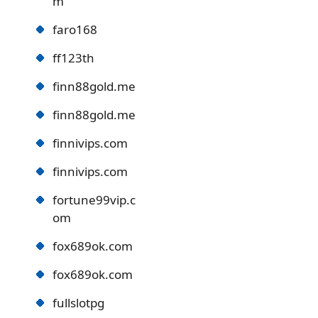
m
faro168
ff123th
finn88gold.me
finn88gold.me
finnivips.com
finnivips.com
fortune99vip.c
om
fox689ok.com
fox689ok.com
fullslotpg