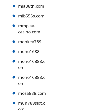
mia88th.com
mib555s.com
mmplay-
casino.com
monkey789
mono1688
mono16888.c
om
mono16888.c
om
moza888.com
mun789slot.c
om