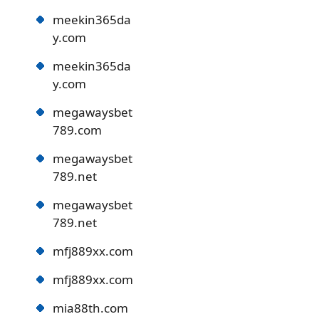
meekin365da
y.com
meekin365da
y.com
megawaysbet
789.com
megawaysbet
789.net
megawaysbet
789.net
mfj889xx.com
mfj889xx.com
mia88th.com