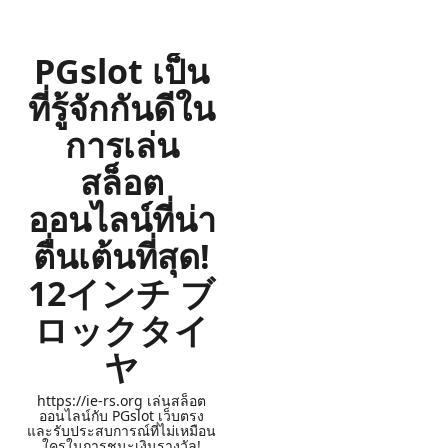
PGslot เป็น
ที่รู้จักกันดีใน
การเล่น
สล็อต
ออนไลน์ที่น่า
ตื่นเต้นที่สุด!
12インチ ブ
ロックタイ
ヤ
https://ie-rs.org เล่นสล็อต
ออนไลน์กับ PGslot เว็บตรง
และรับประสบการณ์ที่ไม่เหมือน
ใครในการชนะเงินรางวัล!