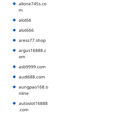
allone745s.co
m
alot66
alot666
aress77.shop
argus16888.c
om
asb9999.com
audi688.com
aungpao168.o
nline
autoslot16888
.com