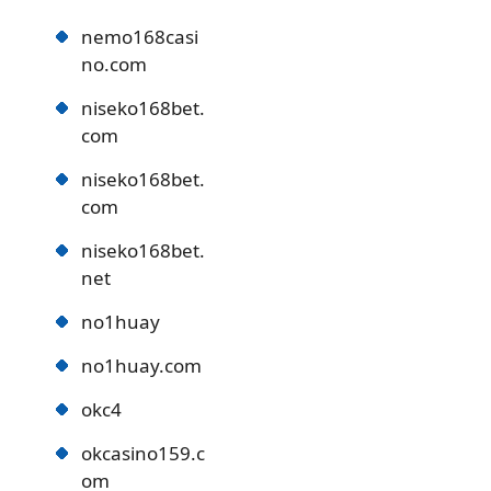
nemo168casi
no.com
niseko168bet.
com
niseko168bet.
com
niseko168bet.
net
no1huay
no1huay.com
okc4
okcasino159.c
om