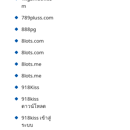
m
789pluss.com
888pg
8lots.com
8lots.com
8lots.me
8lots.me
918Kiss
918kiss
ดาวน์โหลด
918kiss เข้าสู่
ระบบ