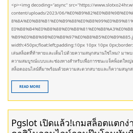
<p><img decoding="async" src="https://www.slotxo24hr.w
content/uploads/2023/06/%E0%B9%82%E0%B8%9B%E
8%8A%E0%B8%B1%E0%B9%88%E0%B8%99%E0%B9%81
E0%B8%B4%E0%B8%88%E0%B8%81%E0%B8%A3%E0%B
%B9%E0%B8%9B%E0%B8%97%E0%B8%B5%E0%B9%885.jpg
width:450px;float:left;padding:10px 10px 10px 0px;bord
เล่นสล็อตที่ท้าทายและเต็มไปด้วยความสนุกสนานใช่ไหม? มาพบก
ความสมบูรณ์แบบและช่องทางสำหรับเพื่อการชนะแจ็คพ็อตใหญ่มโห
สล็อตออนไลน์ที่มาพร้อมด้วยความสะดวกสบายและก็ความสนุกสนา
READ MORE
Pgslot เปิดแล้ว!เกมสล็อตแตกง่