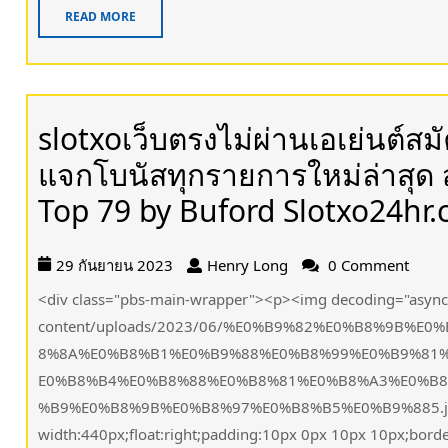
READ MORE
slotxoเว็บตรงไม่ผ่านเอเย่นต์สม
แจกโบนัสทุกรายการใหม่ล่าสุด ส
Top 79 by Buford Slotxo24hr
29 กันยายน 2023
Henry Long
0 Comment
<div class="pbs-main-wrapper"><p><img decoding="async"
content/uploads/2023/06/%E0%B9%82%E0%B8%9B%E
8%8A%E0%B8%B1%E0%B9%88%E0%B8%99%E0%B9%81
E0%B8%B4%E0%B8%88%E0%B8%81%E0%B8%A3%E0%B
%B9%E0%B8%9B%E0%B8%97%E0%B8%B5%E0%B9%885.jpg
width:440px;float:right;padding:10px 0px 10px 10px;borde