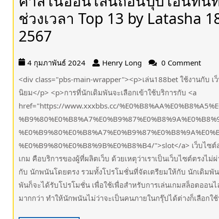
คาสิโนออนไลน์ถอนปุ๊บโอนทันที
ช่วงเวลา Top 13 by Latasha 1
2567
4 กุมภาพันธ์ 2024
Henry Long
0 Comment
<div class="pbs-main-wrapper"><p>เล่น188bet ใช้งานกับ เว็บแห่
นิยม</p> <p>การที่นักเดิมพันจะเลือกเข้าใช้บริการกับ <a
href="https://www.xxxbbs.cc/%E0%B8%AA%E0%B8%A
%B9%80%E0%B8%A7%E0%B9%87%E0%B8%9A%E0%B8%9
%E0%B9%80%E0%B8%A7%E0%B9%87%E0%B8%9A%E0%B
%E0%B9%80%E0%B8%9B%E0%B8%B4/">slot</a> เว็บไซต์สล็
เกม คือบริการของผู้ที่ผลิตเว็บ ด้วยเหตุว่าเราเป็นเว็บไซต์ตรงไ
กับ นักพนันโดยตรง รวมทั้งโปรโมชั่นที่จัดเตรียมให้กับ นักเดิมพั
พันก็จะได้รับโปรโมชั่น เพื่อใช้เพื่อสำหรับการเล่นเกมสล็อตออนไล
มากกว่า ทำให้นักพนันไม่ว่าจะเป็นคนภายในกรุ๊ปได้ต่างก็เลือกใช้บ