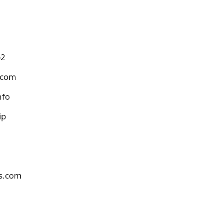
p2
.com
nfo
ip
s.com