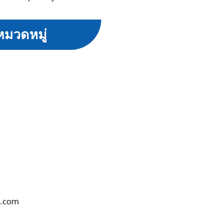
หมวดหมู่
.com