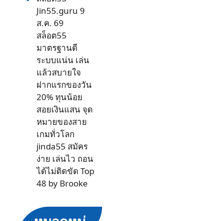
Jin55.guru 9
ส.ค. 69
สล็อต55
มาตรฐานดี
ระบบแน่น เล่น
แล้วสบายใจ
ฝากแรกของวัน
20% ทุนน้อย
สอยเงินแสน จุด
หมายของสาย
เกมทั่วโลก
jinda55 สมัคร
ง่าย เล่นไว ถอน
ได้ไม่ติดขัด Top
48 by Brooke