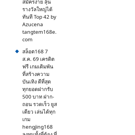
สมัครง่าย ลุ้น
รางวัลใหญ่ได้
ทันที Top 42 by
Azucena
tangtem168e.
com
สล็อต168 7
ส.ค. 69 เครดิต
ฟรี เกมเดิมพัน
ที่สร้างความ
บันเทิง ดีที่สุด
ทุกยอดฝากรับ
500 บาท ฝาก-
ถอน รวดเร็ว ยูส
เดียว เล่นได้ทุก
เกม
hengjing168
ลงทุนทั้งที่ต้อง ที่