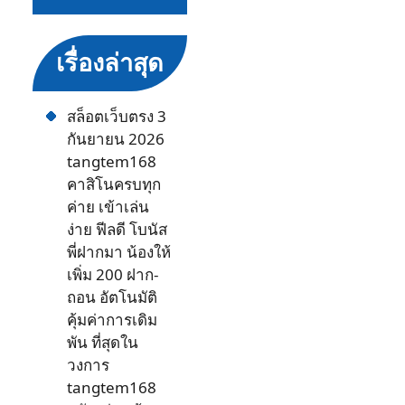
เรื่องล่าสุด
สล็อตเว็บตรง 3
กันยายน 2026
tangtem168
คาสิโนครบทุก
ค่าย เข้าเล่น
ง่าย ฟีลดี โบนัส
พี่ฝากมา น้องให้
เพิ่ม 200 ฝาก-
ถอน อัตโนมัติ
คุ้มค่าการเดิม
พัน ที่สุดใน
วงการ
tangtem168