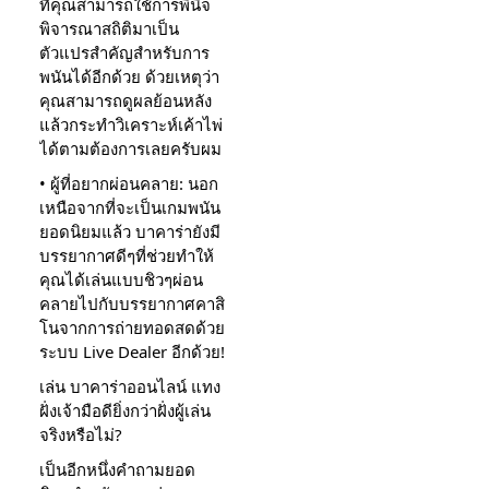
ที่คุณสามารถใช้การพินิจ
พิจารณาสถิติมาเป็น
ตัวแปรสำคัญสำหรับการ
พนันได้อีกด้วย ด้วยเหตุว่า
คุณสามารถดูผลย้อนหลัง
แล้วกระทำวิเคราะห์เค้าไพ่
ได้ตามต้องการเลยครับผม
• ผู้ที่อยากผ่อนคลาย: นอก
เหนือจากที่จะเป็นเกมพนัน
ยอดนิยมแล้ว บาคาร่ายังมี
บรรยากาศดีๆที่ช่วยทำให้
คุณได้เล่นแบบชิวๆผ่อน
คลายไปกับบรรยากาศคาสิ
โนจากการถ่ายทอดสดด้วย
ระบบ Live Dealer อีกด้วย!
เล่น บาคาร่าออนไลน์ แทง
ฝั่งเจ้ามือดียิ่งกว่าฝั่งผู้เล่น
จริงหรือไม่?
เป็นอีกหนึ่งคำถามยอด