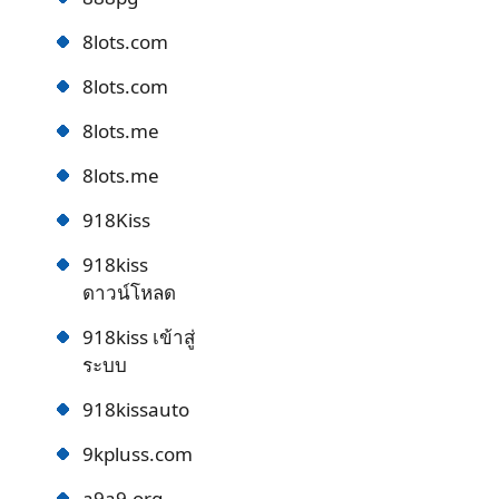
8lots.com
8lots.com
8lots.me
8lots.me
918Kiss
918kiss
ดาวน์โหลด
918kiss เข้าสู่
ระบบ
918kissauto
9kpluss.com
a9a9.org