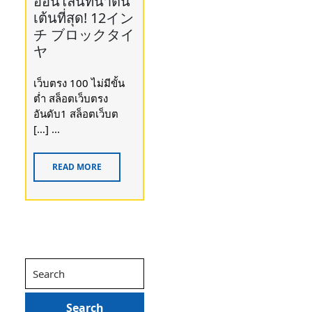
ออนไลน์ที่น่าตื่น
เต้นที่สุด! 12イン
チ ブロックタイ
ヤ
เว็บตรง 100 ไม่มีขั้น
ต่ำ สล็อตเว็บตรง
อันดับ1 สล็อตเว็บต
[…] ...
READ MORE