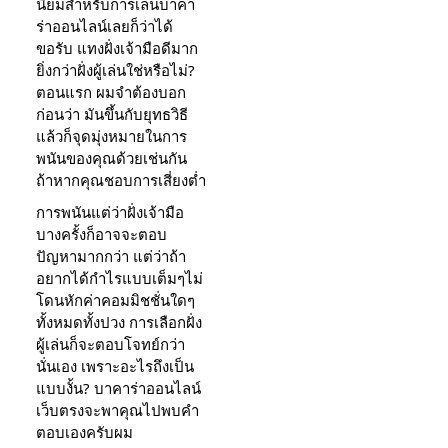
นิยมสำหรับการเล่นบาคา
ร่าออนไลน์เลยก็ว่าได้
ขอรับ แทงฝั่งเจ้ามือดีมาก
ยิ่งกว่าฝั่งผู้เล่นใช่หรือไม่?
ตอนแรก ผมจำต้องบอก
ก่อนว่า มันขึ้นกับยุทธวิธี
แล้วก็จุดมุ่งหมายในการ
พนันของคุณด้วยเช่นกัน
ถ้าหากคุณชอบการเสี่ยงต่ำ
การพนันแต่ว่าฝั่งเจ้ามือ
บางครั้งก็อาจจะตอบ
ปัญหามากกว่า แต่ว่าถ้า
อยากได้กำไรแบบเต็มๆไม่
โดนหักค่าคอมมิชชั่นใดๆ
ทั้งหมดทั้งปวง การเลือกฝั่ง
ผู้เล่นก็จะตอบโจทย์กว่า
นั่นเอง เพราะอะไรถึงเป็น
แบบงั้น? บาคาร่าออนไลน์
เว็บตรงจะพาคุณไปพบคำ
ตอบเองครับผม