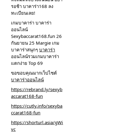
รอช้า บาคาร่า168 ลง
ทะเบียนเลย!
เกมบาคาร่า บาคาร่า
ออนไลน์
Sexybaccarat168.fun 26
กันยายน 25 Margie เกม
บาคาร่าสนุกๆ
บาคาร่า
ออนไลน์รวมเกมบาคาร่า
แตกง่าย Top 69
ขอขอบคุณมากเว็ปไซต์
บาคาร่าออนไลน์
https://rebrand.ly/sexyb
accarat168-fun
https://cutly.info/sexyba
ccarat168-fun
https://shorturl.asia/gWi
vc