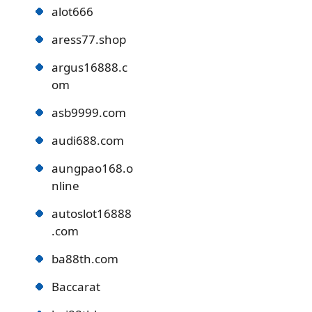
alot666
aress77.shop
argus16888.c
om
asb9999.com
audi688.com
aungpao168.o
nline
autoslot16888
.com
ba88th.com
Baccarat