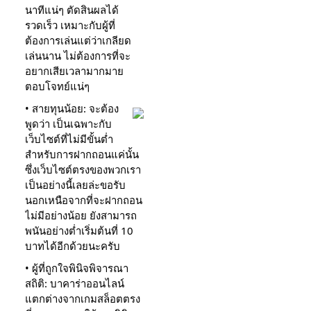
นาทีแน่ๆ ตัดสินผลได้
รวดเร็ว เหมาะกับผู้ที่
ต้องการเล่นแต่ว่าเกลียด
เล่นนาน ไม่ต้องการที่จะ
อยากเสียเวลามากมาย
ตอบโจทย์แน่ๆ
• สายทุนน้อย: จะต้อง
พูดว่า เป็นเฉพาะกับ
เว็บไซต์ที่ไม่มีขั้นต่ำ
สำหรับการฝากถอนแค่นั้น
ซึ่งเว็บไซต์ตรงของพวกเรา
เป็นอย่างนี้เลยล่ะขอรับ
นอกเหนือจากที่จะฝากถอน
ไม่มีอย่างน้อย ยังสามารถ
พนันอย่างต่ำเริ่มต้นที่ 10
บาทได้อีกด้วยนะครับ
• ผู้ที่ถูกใจพินิจพิจารณา
สถิติ: บาคาร่าออนไลน์
แตกต่างจากเกมสล็อตตรง