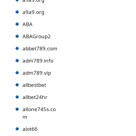
a9a9.org
ABA
ABAGroup2
abbet789.com
adm789.info
adm789.vip
allbestbet
allbet24hr
allone745s.co
m
alot66