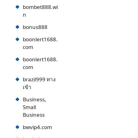
bombet888.wi
n
bonus888
boonlert1688.
com
boonlert1688.
com
brazil999 ทาง
เข้า
Business,
Small
Business
bwvip4.com