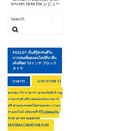
b+com sb4x lite レビュー
PGSLOT เป็นที่รู้จักกันดีใน
การเล่นสล็อตออนไลน์ที่น่าตื่น
เต้นที่สุด! 12インチ ブロック
タイヤ
บาคาร่า
บาคาร่า168 12
ตุลาคม 25 บาคาร่า ครองบัลลังก์ เกม
บาคาร่าตัวจริง ทดลองเล่นบาคาร่า
ฟรี ค่าคอมสูงสุดไพ่สวยทุกตา บาคา
ร่าออนไลน์ สมัครฟรี มีโบนัสต่อเงิน
TOP 41 BY MARGIE
SEXYBACCARAT168.FUN