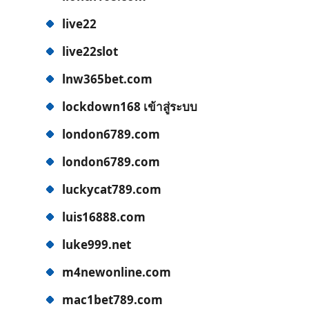
live22
live22slot
lnw365bet.com
lockdown168 เข้าสู่ระบบ
london6789.com
london6789.com
luckycat789.com
luis16888.com
luke999.net
m4newonline.com
mac1bet789.com