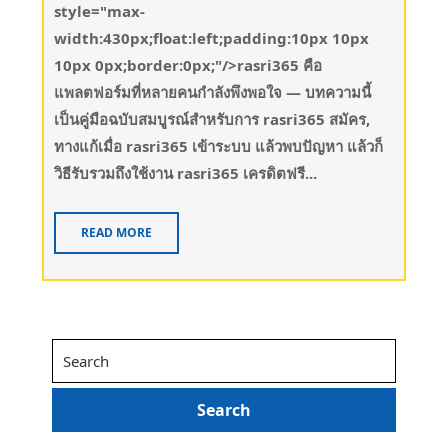
style="max-
width:430px;float:left;padding:10px 10px
10px 0px;border:0px;"/>rasri365 คือ
แพลตฟอร์มที่หลายคนกำลังพึงพอใจ — บทความนี้
เป็นคู่มือฉบับสมบูรณ์สำหรับการ rasri365 สมัคร,
ทางแก้เมื่อ rasri365 เข้าระบบ แล้วพบปัญหา แล้วก็
วิธีรับรวมถึงใช้งาน rasri365 เครดิตฟรี...
READ MORE