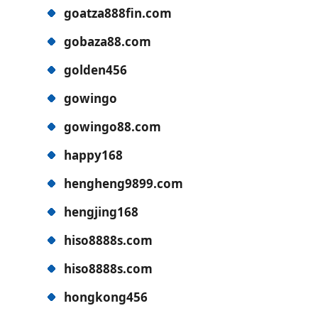
goatza888fin.com
gobaza88.com
golden456
gowingo
gowingo88.com
happy168
hengheng9899.com
hengjing168
hiso8888s.com
hiso8888s.com
hongkong456