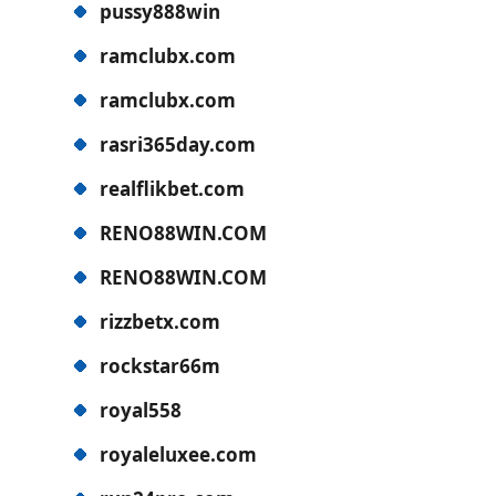
pussy888win
ramclubx.com
ramclubx.com
rasri365day.com
realflikbet.com
RENO88WIN.COM
RENO88WIN.COM
rizzbetx.com
rockstar66m
royal558
royaleluxee.com