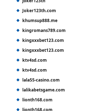
joker123th
Joker123th.com
khumsup888.me
kingromans789.com
kingxxxbet123.com
kingxxxbet123.com
ktv4sd.com
ktv4sd.com
lala55-casino.com
lalikabetsgame.com
lionth168.com
lionth168.com