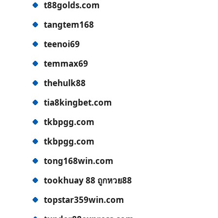
t88golds.com
tangtem168
teenoi69
temmax69
thehulk88
tia8kingbet.com
tkbpgg.com
tkbpgg.com
tong168win.com
tookhuay 88 ถูกหวย88
topstar359win.com