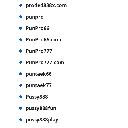
proded888x.com
punpro
PunPro66
PunPro66.com
PunPro777
PunPro777.com
puntaek66
puntaek77
Pussy888
pussy888fun
pussy888play