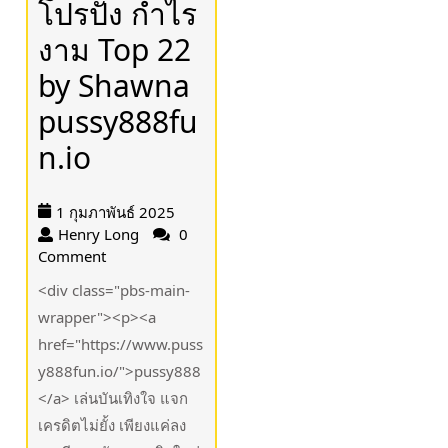
โปรปัง กำไร
งาม Top 22
by Shawna
pussy888fu
n.io
1 กุมภาพันธ์ 2025
Henry Long
0
Comment
<div class="pbs-main-
wrapper"><p><a
href="https://www.puss
y888fun.io/">pussy888
</a> เล่นบันเทิงใจ แจก
เครดิตไม่ยั้ง เพียงแค่ลง