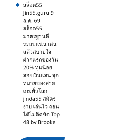
สล็อต55
Jin55.guru 9
ส.ค. 69
สล็อต55
มาตรฐานดี
ระบบแน่น เล่น
แล้วสบายใจ
ฝากแรกของวัน
20% ทุนน้อย
สอยเงินแสน จุด
หมายของสาย
เกมทั่วโลก
jinda55 สมัคร
ง่าย เล่นไว ถอน
ได้ไม่ติดขัด Top
48 by Brooke