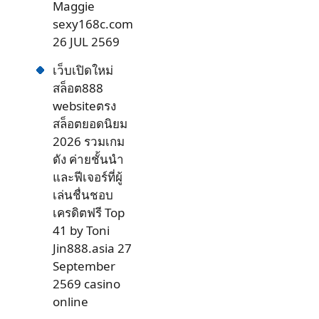
Maggie
sexy168c.com
26 JUL 2569
เว็บเปิดใหม่
สล็อต888
websiteตรง
สล็อตยอดนิยม
2026 รวมเกม
ดัง ค่ายชั้นนำ
และฟีเจอร์ที่ผู้
เล่นชื่นชอบ
เครดิตฟรี Top
41 by Toni
Jin888.asia 27
September
2569 casino
online