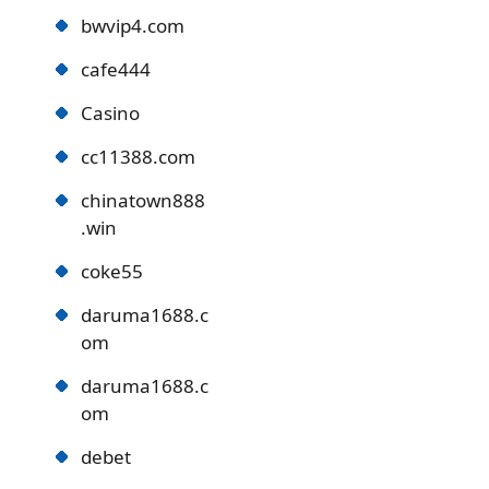
bwvip4.com
cafe444
Casino
cc11388.com
chinatown888
.win
coke55
daruma1688.c
om
daruma1688.c
om
debet