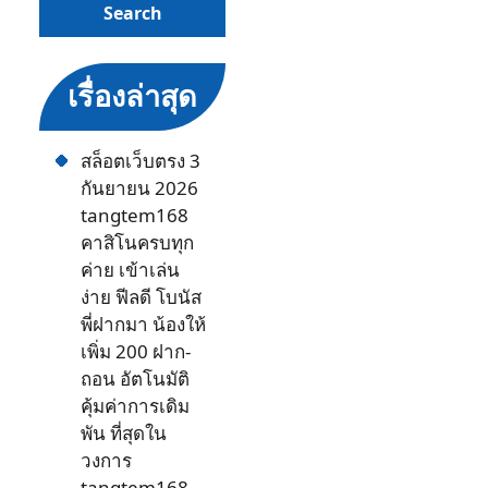
เรื่องล่าสุด
สล็อตเว็บตรง 3
กันยายน 2026
tangtem168
คาสิโนครบทุก
ค่าย เข้าเล่น
ง่าย ฟีลดี โบนัส
พี่ฝากมา น้องให้
เพิ่ม 200 ฝาก-
ถอน อัตโนมัติ
คุ้มค่าการเดิม
พัน ที่สุดใน
วงการ
tangtem168