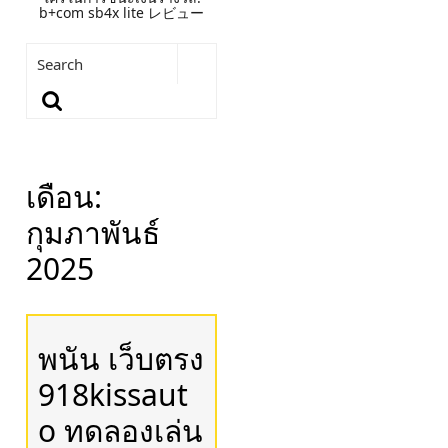
b+com sb4x lite レビュー
เดือน:
กุมภาพันธ์
2025
พนัน เว็บตรง
918kissaut
o ทดลองเล่น