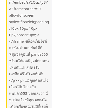
m/embed/sY2QuzFyBY
A" frameborder="0"
allowfullscreen
style="float:left;padding
:10px 10px 10px
0px;border:0px;">
</iframe>สล็อตเว็บไซต์
ตรงไม่ผ่านเอเย่นต์ที่ดี
ที่สุดปัจจุบันนี้ panda555
พร้อมให้คุณพิสูจน์ก่อนคน
ไหนกันแน่ สมัครรับ
เครดิตฟรีได้โดยทันที!
</p> <p>แม้คุณตัดสินใจ
เลือกใช้บริการกับ
แพนด้า555 บอกเลยว่า นี่
จะเป็นเรื่องที่คุณตกลงใจ
ได้ถูกเรื่องหนึ่งในปีนี้เลยก็