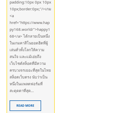
padding:10px 0px 10px
10px;border:0px;"/>เกม
<a
href="https://www.hap
py168.world/">happy1
68</a> ได้กลายเป็นหนึ่ง
ในเกมคาสิโนยอดฮิตที่ผู้
เล่นทั่วทั้งโลกให้ความ
สนใจ และแม้เอ่ยถึง
เว็บไซต์สล็อตที่มีความ
ครบวงจรเยอะที่สุดในไทย
สล็อตเว็บตรง นับว่าเป็น
หนึ่งในแพลตฟอร์มที่
สะดุดตาที่สุด...
READ MORE