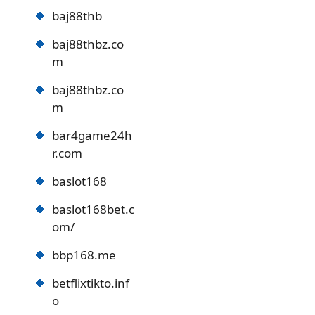
baj88thb
baj88thbz.co
m
baj88thbz.co
m
bar4game24h
r.com
baslot168
baslot168bet.c
om/
bbp168.me
betflixtikto.inf
o