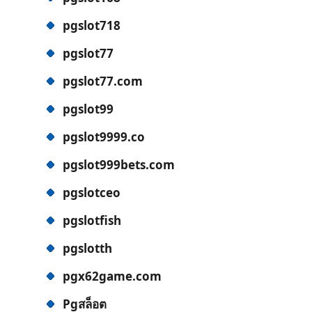
pgslot718
pgslot77
pgslot77.com
pgslot99
pgslot9999.co
pgslot999bets.com
pgslotceo
pgslotfish
pgslotth
pgx62game.com
Pgสล็อต