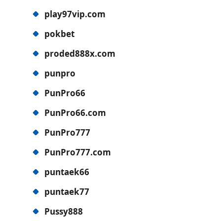
play97vip.com
pokbet
proded888x.com
punpro
PunPro66
PunPro66.com
PunPro777
PunPro777.com
puntaek66
puntaek77
Pussy888