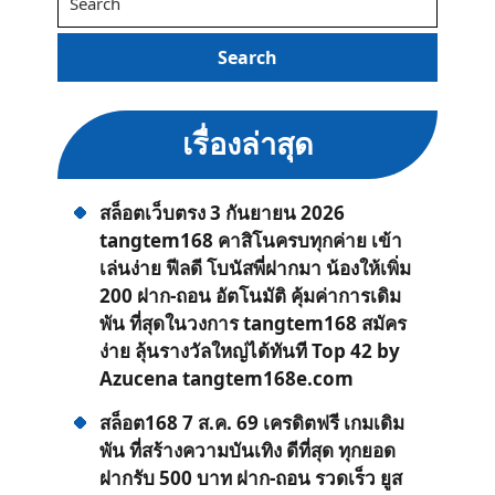
เรื่องล่าสุด
สล็อตเว็บตรง 3 กันยายน 2026
tangtem168 คาสิโนครบทุกค่าย เข้า
เล่นง่าย ฟีลดี โบนัสพี่ฝากมา น้องให้เพิ่ม
200 ฝาก-ถอน อัตโนมัติ คุ้มค่าการเดิม
พัน ที่สุดในวงการ tangtem168 สมัคร
ง่าย ลุ้นรางวัลใหญ่ได้ทันที Top 42 by
Azucena tangtem168e.com
สล็อต168 7 ส.ค. 69 เครดิตฟรี เกมเดิม
พัน ที่สร้างความบันเทิง ดีที่สุด ทุกยอด
ฝากรับ 500 บาท ฝาก-ถอน รวดเร็ว ยูส