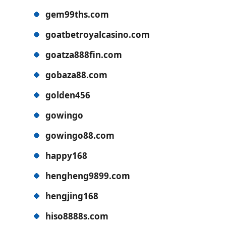
gem99ths.com
goatbetroyalcasino.com
goatza888fin.com
gobaza88.com
golden456
gowingo
gowingo88.com
happy168
hengheng9899.com
hengjing168
hiso8888s.com