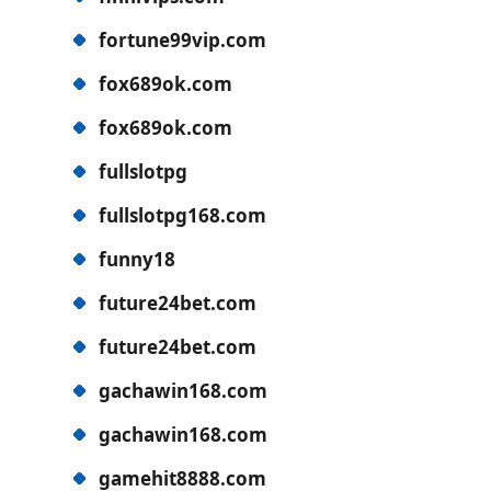
fortune99vip.com
fox689ok.com
fox689ok.com
fullslotpg
fullslotpg168.com
funny18
future24bet.com
future24bet.com
gachawin168.com
gachawin168.com
gamehit8888.com