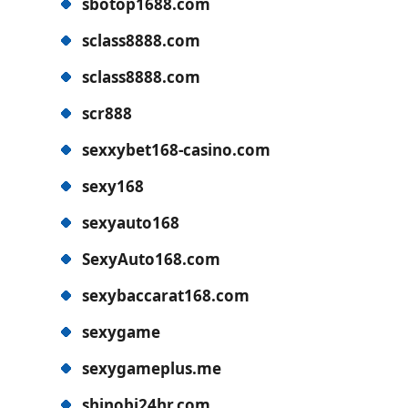
sbotop1688.com
sclass8888.com
sclass8888.com
scr888
sexxybet168-casino.com
sexy168
sexyauto168
SexyAuto168.com
sexybaccarat168.com
sexygame
sexygameplus.me
shinobi24hr.com