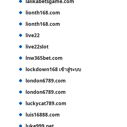
lalikabetsgame.com
lionth168.com
lionth168.com
live22
live22slot
lnw365bet.com
lockdown168 เข้าสู่ระบบ
london6789.com
london6789.com
luckycat789.com
luis16888.com
luke999.net