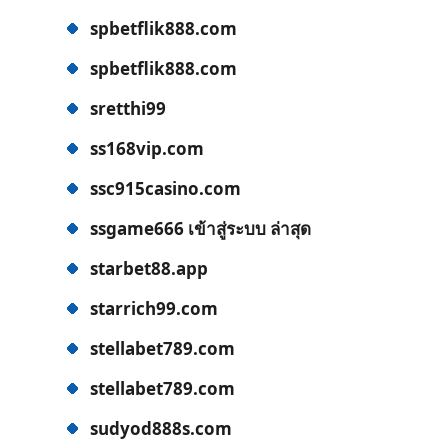
spbetflik888.com
spbetflik888.com
sretthi99
ss168vip.com
ssc915casino.com
ssgame666 เข้าสู่ระบบ ล่าสุด
starbet88.app
starrich99.com
stellabet789.com
stellabet789.com
sudyod888s.com