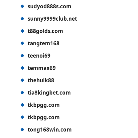
sudyod888s.com
sunny9999club.net
t88golds.com
tangtem168
teenoi69
temmax69
thehulk88
tia8kingbet.com
tkbpgg.com
tkbpgg.com
tong168win.com