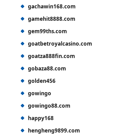
gachawin168.com
gamehit8888.com
gem99ths.com
goatbetroyalcasino.com
goatza888fin.com
gobaza88.com
golden456
gowingo
gowingo88.com
happy168
hengheng9899.com