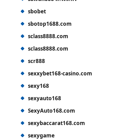
sbobet
sbotop1688.com
sclass8888.com
sclass8888.com
scr888
sexxybet168-casino.com
sexy168
sexyauto168
SexyAuto168.com
sexybaccarat168.com
sexygame