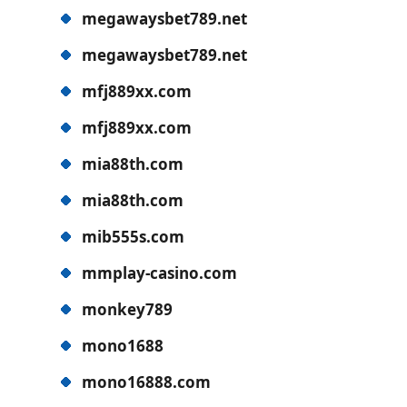
megawaysbet789.net
megawaysbet789.net
mfj889xx.com
mfj889xx.com
mia88th.com
mia88th.com
mib555s.com
mmplay-casino.com
monkey789
mono1688
mono16888.com