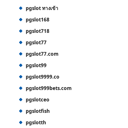
pgslot ทางเข้า
pgslot168
pgslot718
pgslot77
pgslot77.com
pgslot99
pgslot9999.co
pgslot999bets.com
pgslotceo
pgslotfish
pgslotth