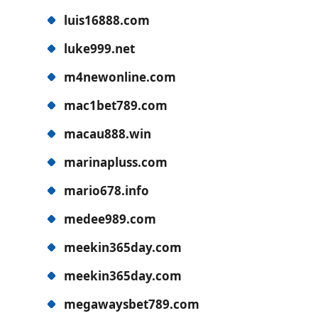
luis16888.com
luke999.net
m4newonline.com
mac1bet789.com
macau888.win
marinapluss.com
mario678.info
medee989.com
meekin365day.com
meekin365day.com
megawaysbet789.com