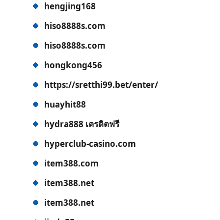
hengjing168
hiso8888s.com
hiso8888s.com
hongkong456
https://sretthi99.bet/enter/
huayhit88
hydra888 เครดิตฟรี
hyperclub-casino.com
item388.com
item388.net
item388.net