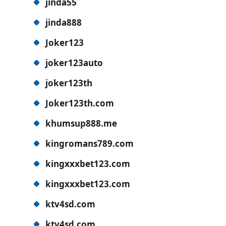
jinda55
jinda888
Joker123
joker123auto
joker123th
Joker123th.com
khumsup888.me
kingromans789.com
kingxxxbet123.com
kingxxxbet123.com
ktv4sd.com
ktv4sd.com