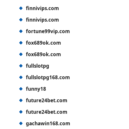
finnivips.com
finnivips.com
fortune99vip.com
fox689ok.com
fox689ok.com
fullslotpg
fullslotpg168.com
funny18
future24bet.com
future24bet.com
gachawin168.com