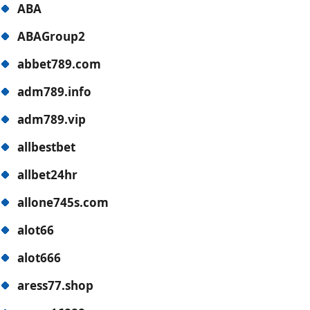
ABA
ABAGroup2
abbet789.com
adm789.info
adm789.vip
allbestbet
allbet24hr
allone745s.com
alot66
alot666
aress77.shop