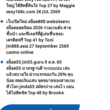
ใหญ่ ใช้สิทธิ์ทันใจ Top 27 by Maggie
sexy168c.com 26 JUL 2569
เว็บเปิดใหม่ สล็อต888 websiteตรง
สล็อตยอดนิยม 2026 รวมเกมดัง ค่าย
ชั้นนำ และฟีเจอร์ที่ผู้เล่นชื่นชอบ
เครดิตฟรี Top 41 by Toni
Jin888.asia 27 September 2569
casino online
สล็อต55 Jin55.guru 9 ส.ค. 69
สล็อต55 มาตรฐานดี ระบบแน่น เล่น
แล้วสบายใจ ฝากแรกของวัน 20% ทุน
น้อย สอยเงินแสน จุดหมายของสายเกม
ทั่วโลก jinda55 สมัครง่าย เล่นไว ถอน
ได้ไม่ติดขัด Top 48 by Brooke