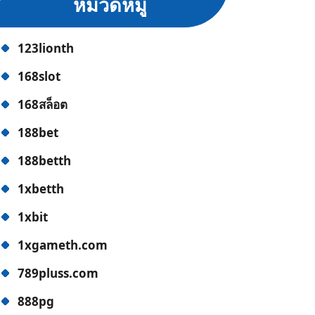
หมวดหมู่
123lionth
168slot
168สล็อต
188bet
188betth
1xbetth
1xbit
1xgameth.com
789pluss.com
888pg