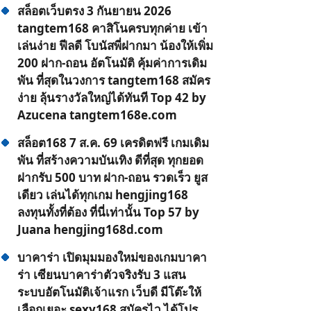
สล็อตเว็บตรง 3 กันยายน 2026
tangtem168 คาสิโนครบทุกค่าย เข้า
เล่นง่าย ฟีลดี โบนัสพี่ฝากมา น้องให้เพิ่ม
200 ฝาก-ถอน อัตโนมัติ คุ้มค่าการเดิม
พัน ที่สุดในวงการ tangtem168 สมัคร
ง่าย ลุ้นรางวัลใหญ่ได้ทันที Top 42 by
Azucena tangtem168e.com
สล็อต168 7 ส.ค. 69 เครดิตฟรี เกมเดิม
พัน ที่สร้างความบันเทิง ดีที่สุด ทุกยอด
ฝากรับ 500 บาท ฝาก-ถอน รวดเร็ว ยูส
เดียว เล่นได้ทุกเกม hengjing168
ลงทุนทั้งที่ต้อง ที่นี่เท่านั้น Top 57 by
Juana hengjing168d.com
บาคาร่า เปิดมุมมองใหม่ของเกมบาคา
ร่า เซียนบาคาร่าตัวจริงรับ 3 แสน
ระบบอัตโนมัติเจ้าแรก เว็บดี มีโต๊ะให้
เลือกเยอะ sexy168 สมัครไว ได้โปร