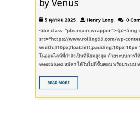
by Venus
5 ตุลาคม 2025
Henry Long
0 Co
<div class="pbs-main-wrapper"><p><img 
src="https://www.rolling99.com/wp-conte
width:410px;float:left;padding:10px 10px 1
โนออนไลน์ที่กำลังเป็นที่นิยมสูงสุด ด้วยระบบการ
westbluez สมัคร ได้ในไม่กี่ขั้นตอน พร้อมระบบ wes
READ MORE