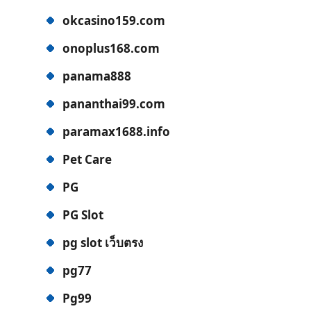
okcasino159.com
onoplus168.com
panama888
pananthai99.com
paramax1688.info
Pet Care
PG
PG Slot
pg slot เว็บตรง
pg77
Pg99