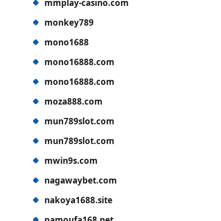
mmplay-casino.com
monkey789
mono1688
mono16888.com
mono16888.com
moza888.com
mun789slot.com
mun789slot.com
mwin9s.com
nagawaybet.com
nakoya1688.site
namoufa168.net