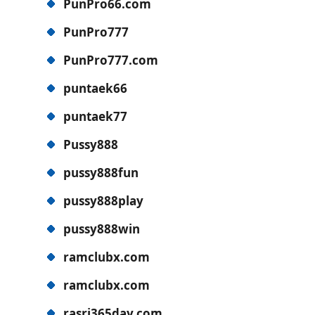
PunPro66.com
PunPro777
PunPro777.com
puntaek66
puntaek77
Pussy888
pussy888fun
pussy888play
pussy888win
ramclubx.com
ramclubx.com
rasri365day.com