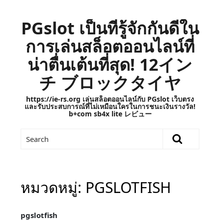
PGslot เป็นที่รู้จักกันดีใน
การเล่นสล็อตออนไลน์ที่
น่าตื่นเต้นที่สุด! 12イン
チ ブロックタイヤ
https://ie-rs.org เล่นสล็อตออนไลน์กับ PGslot เว็บตรง
และรับประสบการณ์ที่ไม่เหมือนใครในการชนะเงินรางวัล!
b+com sb4x lite レビュー
หมวดหมู่:
PGSLOTFISH
pgslotfish