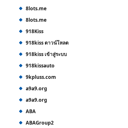
8lots.me
8lots.me
918Kiss
918kiss ดาวน์โหลด
918kiss เข้าสู่ระบบ
918kissauto
9kpluss.com
a9a9.org
a9a9.org
ABA
ABAGroup2