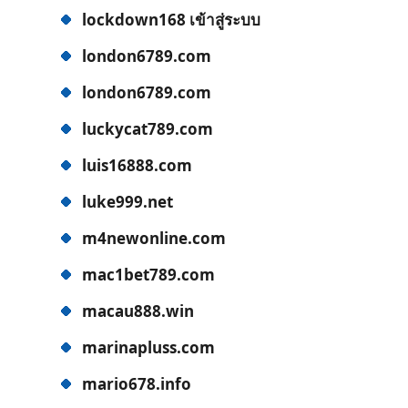
lockdown168 เข้าสู่ระบบ
london6789.com
london6789.com
luckycat789.com
luis16888.com
luke999.net
m4newonline.com
mac1bet789.com
macau888.win
marinapluss.com
mario678.info