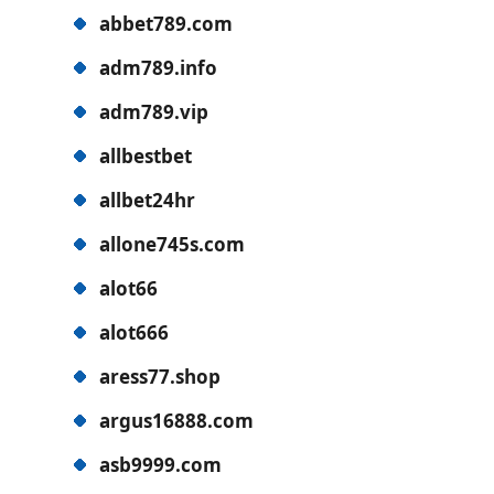
abbet789.com
adm789.info
adm789.vip
allbestbet
allbet24hr
allone745s.com
alot66
alot666
aress77.shop
argus16888.com
asb9999.com