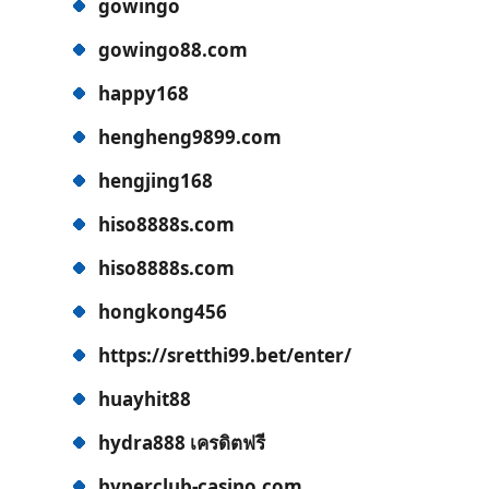
gowingo
gowingo88.com
happy168
hengheng9899.com
hengjing168
hiso8888s.com
hiso8888s.com
hongkong456
https://sretthi99.bet/enter/
huayhit88
hydra888 เครดิตฟรี
hyperclub-casino.com