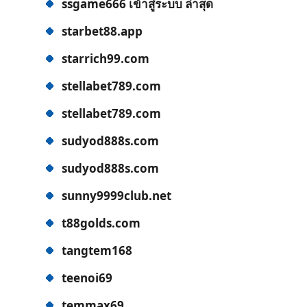
ssgame666 เข้าสู่ระบบ ล่าสุด
starbet88.app
starrich99.com
stellabet789.com
stellabet789.com
sudyod888s.com
sudyod888s.com
sunny9999club.net
t88golds.com
tangtem168
teenoi69
temmax69