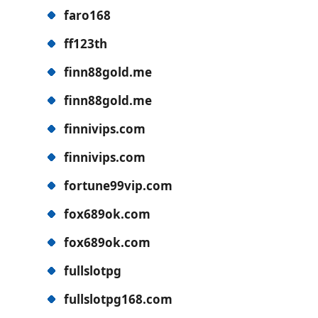
faro168
ff123th
finn88gold.me
finn88gold.me
finnivips.com
finnivips.com
fortune99vip.com
fox689ok.com
fox689ok.com
fullslotpg
fullslotpg168.com