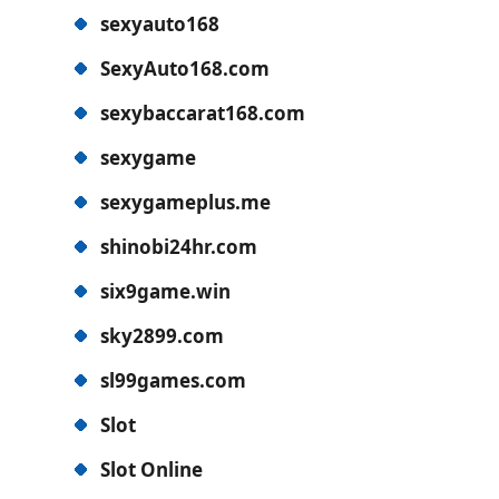
sexyauto168
SexyAuto168.com
sexybaccarat168.com
sexygame
sexygameplus.me
shinobi24hr.com
six9game.win
sky2899.com
sl99games.com
Slot
Slot Online