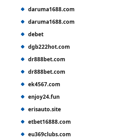
daruma1688.com
daruma1688.com
debet
dgb222hot.com
dr888bet.com
dr888bet.com
ek4567.com
enjoy24.fun
erisauto.site
etbet16888.com
eu369clubs.com