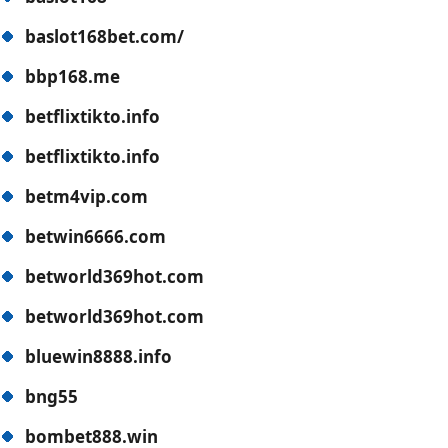
baslot168bet.com/
bbp168.me
betflixtikto.info
betflixtikto.info
betm4vip.com
betwin6666.com
betworld369hot.com
betworld369hot.com
bluewin8888.info
bng55
bombet888.win