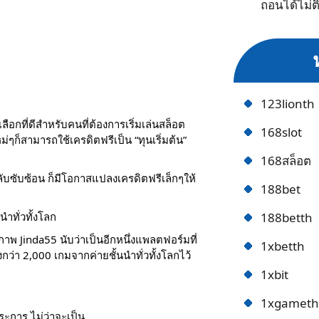
ถอนได้ไม่ต
123lionth
ือกที่ดีสำหรับคนที่ต้องการเริ่มเล่นสล็อต
168slot
่ๆก็สามารถใช้เครดิตฟรีเป็น “ทุนเริ่มต้น”
168สล็อต
สลับซับซ้อน ก็มีโอกาสแปลงเครดิตฟรีเล็กๆให้
188bet
188betth
ำทั่วทั้งโลก
ณภาพ Jinda55 นับว่าเป็นอีกหนึ่งแพลตฟอร์มที่
1xbetth
่า 2,000 เกมจากค่ายชั้นนำทั่วทั้งโลกไว้
1xbit
1xgameth
ระการ ไม่ว่าจะเป็น