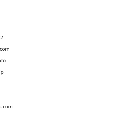
p2
.com
nfo
ip
s.com