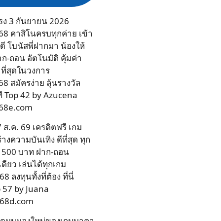
รง 3 กันยายน 2026
8 คาสิโนครบทุกค่าย เข้า
ลดี โบนัสพี่ฝากมา น้องให้
าก-ถอน อัตโนมัติ คุ้มค่า
 ที่สุดในวงการ
 สมัครง่าย ลุ้นรางวัล
ที Top 42 by Azucena
68e.com
 ส.ค. 69 เครดิตฟรี เกม
ร้างความบันเทิง ดีที่สุด ทุก
 500 บาท ฝาก-ถอน
เดียว เล่นได้ทุกเกม
ลงทุนทั้งที่ต้อง ที่นี่
op 57 by Juana
168d.com
ปิดมุมมองใหม่ของเกมบาคา