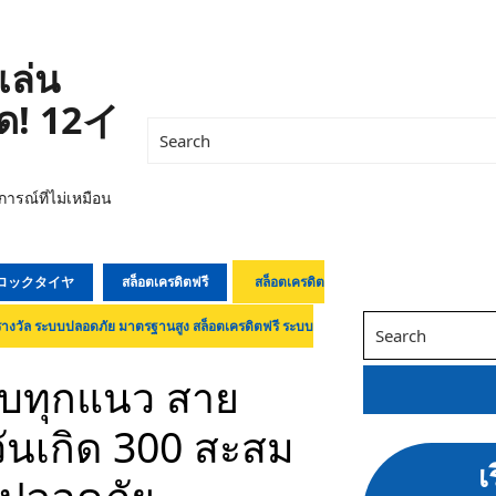
เล่น
สุด! 12イ
ารณ์ที่ไม่เหมือน
2インチ ブロックタイヤ
สล็อตเครดิตฟรี
สล็อตเครดิต
รางวัล ระบบปลอดภัย มาตรฐานสูง สล็อตเครดิตฟรี ระบบ
รบทุกแนว สาย
วันเกิด 300 สะสม
เ