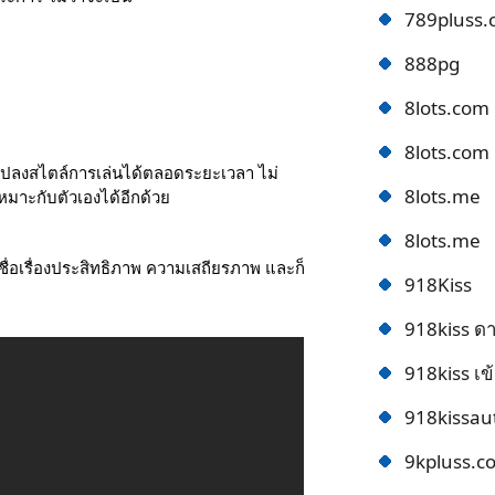
789pluss
888pg
8lots.com
8lots.com
นแปลงสไตล์การเล่นได้ตลอดระยะเวลา ไม่
8lots.me
หมาะกับตัวเองได้อีกด้วย
8lots.me
้นชื่อเรื่องประสิทธิภาพ ความเสถียรภาพ และก็
918Kiss
918kiss ด
918kiss เข้
918kissau
9kpluss.c