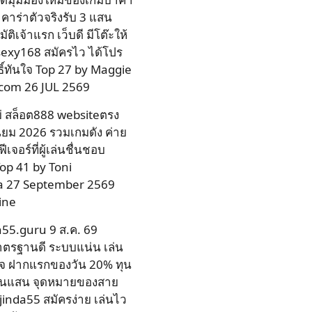
าคาร่าตัวจริงรับ 3 แสน
ติเจ้าแรก เว็บดี มีโต๊ะให้
sexy168 สมัครไว ได้โปร
ทธิ์ทันใจ Top 27 by Maggie
com 26 JUL 2569
ม่ สล็อต888 websiteตรง
ิยม 2026 รวมเกมดัง ค่าย
เจอร์ที่ผู้เล่นชื่นชอบ
Top 41 by Toni
ia 27 September 2569
ine
n55.guru 9 ส.ค. 69
าตรฐานดี ระบบแน่น เล่น
จ ฝากแรกของวัน 20% ทุน
งินแสน จุดหมายของสาย
 jinda55 สมัครง่าย เล่นไว