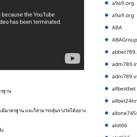
a9a9.org
a9a9.org
ABA
ABAGrou
abbet789
adm789.i
adm789.v
allbestbet
ตรฐาน
allbet24hr
กเกมมีมาตรฐาน และก็สามารถลุ้นรางวัลได้อย่าง
allone745
alot66
ิง