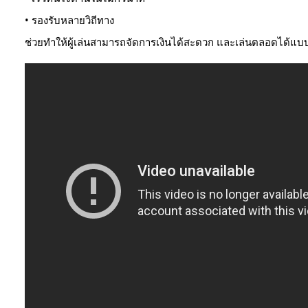
• รองรับหลายวิถีทาง
ช่วยทำให้ผู้เล่นสามารถจัดการเงินได้สะดวก และเล่นตลอดได้แบ