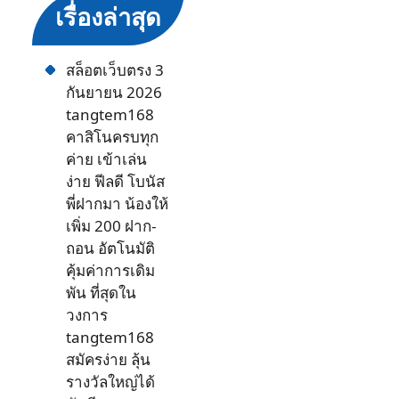
เรื่องล่าสุด
สล็อตเว็บตรง 3
กันยายน 2026
tangtem168
คาสิโนครบทุก
ค่าย เข้าเล่น
ง่าย ฟีลดี โบนัส
พี่ฝากมา น้องให้
เพิ่ม 200 ฝาก-
ถอน อัตโนมัติ
คุ้มค่าการเดิม
พัน ที่สุดใน
วงการ
tangtem168
สมัครง่าย ลุ้น
รางวัลใหญ่ได้