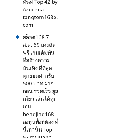
ทันที Top 42 by
Azucena
tangtem168e.
com
สล็อต168 7
ส.ค. 69 เครดิต
ฟรี เกมเดิมพัน
ที่สร้างความ
บันเทิง ดีที่สุด
ทุกยอดฝากรับ
500 บาท ฝาก-
ถอน รวดเร็ว ยูส
เดียว เล่นได้ทุก
เกม
hengjing168
ลงทุนทั้งที่ต้อง ที่
นี่เท่านั้น Top
57 by Juana