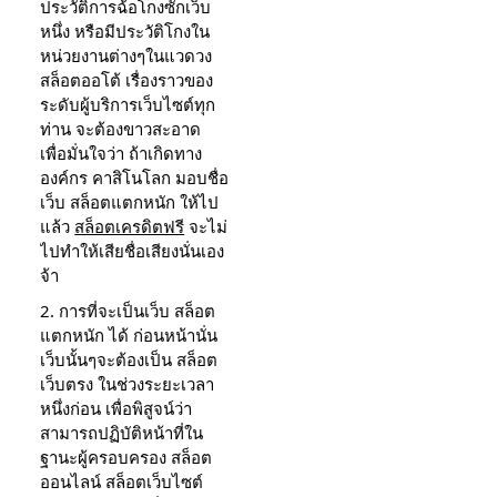
ประวัติการฉ้อโกงซักเว็บ
หนึ่ง หรือมีประวัติโกงใน
หน่วยงานต่างๆในแวดวง
สล็อตออโต้ เรื่องราวของ
ระดับผู้บริการเว็บไซต์ทุก
ท่าน จะต้องขาวสะอาด
เพื่อมั่นใจว่า ถ้าเกิดทาง
องค์กร คาสิโนโลก มอบชื่อ
เว็บ สล็อตแตกหนัก ให้ไป
แล้ว
สล็อตเครดิตฟรี
จะไม่
ไปทำให้เสียชื่อเสียงนั่นเอง
จ้า
2. การที่จะเป็นเว็บ สล็อต
แตกหนัก ได้ ก่อนหน้านั่น
เว็บนั้นๆจะต้องเป็น สล็อต
เว็บตรง ในช่วงระยะเวลา
หนึ่งก่อน เพื่อพิสูจน์ว่า
สามารถปฏิบัติหน้าที่ใน
ฐานะผู้ครอบครอง สล็อต
ออนไลน์ สล็อตเว็บไซต์