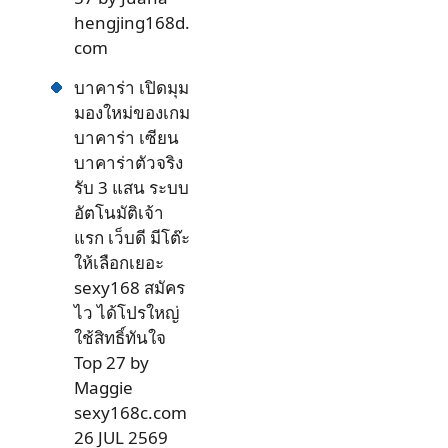
hengjing168d.
com
บาคาร่า เปิดมุม
มองใหม่ของเกม
บาคาร่า เซียน
บาคาร่าตัวจริง
รับ 3 แสน ระบบ
อัตโนมัติเจ้า
แรก เว็บดี มีโต๊ะ
ให้เลือกเยอะ
sexy168 สมัคร
ไว ได้โปรใหญ่
ใช้สิทธิ์ทันใจ
Top 27 by
Maggie
sexy168c.com
26 JUL 2569