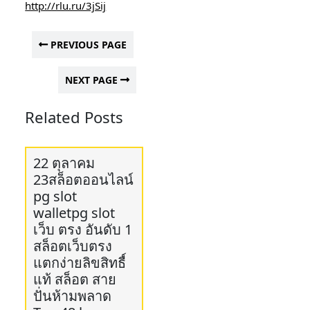
http://rlu.ru/3jSij
PREVIOUS PAGE
NEXT PAGE
Related Posts
22 ตุลาคม
23สล็อตออนไลน์
pg slot
walletpg slot
เว็บ ตรง อันดับ 1
สล็อตเว็บตรง
แตกง่ายลิขสิทธื์
แท้ สล็อต สาย
ปั่นห้ามพลาด