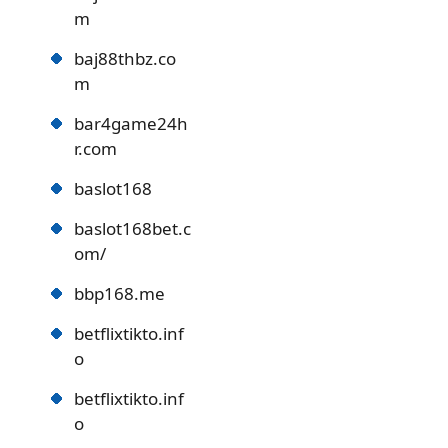
m
baj88thbz.co
m
bar4game24h
r.com
baslot168
baslot168bet.c
om/
bbp168.me
betflixtikto.inf
o
betflixtikto.inf
o