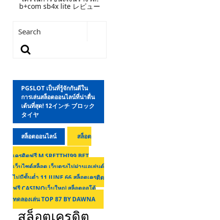
b+com sb4x lite レビュー
PGSLOT เป็นที่รู้จักกันดีใน
การเล่นสล็อตออนไลน์ที่น่าตื่น
เต้นที่สุด! 12インチ ブロック
タイヤ
สล็อตออนไลน์
สล็อต
เครดิตฟรี M.SRETTHI99.BET
เว็บไซต์สล็อต เว็บตรงไม่ผ่านเอเย่นต์
ไม่มีขั้นต่ำ 11 JUNE 66 สล็อตเครดิต
ฟรี CASINOเว็บใหญ่ สล็อตออโต้
ทดลองเล่น TOP 87 BY DAWNA
สล็อตเครดิต