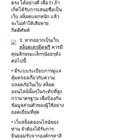
ตรง ได้อย่างดี เพื่อว่า ถ้า
เกิดได้รับการเสนอชื่อเป็น
เว็บ สล็อตแตกหนัก แล้ว
จะไม่ทำให้เสียหาย
กิตติศัพท์
3. หากอยากเป็นเว็บ
สล็อตเครดิตฟรี
ควรมี
คุณลักษณะเล็กๆน้อยๆดัง
ต่อไปนี้
• มีระบบระเบียบการดูแล
คุ้มครองเกี่ยวกับความ
ปลอดภัยในเว็บ สล็อต
ออนไลน์นั้นๆในระดับที่สูง
กว่ามาตรฐาน เพื่อป้องกัน
ข้อมูลส่วนตัวของผู้ใช้อย่าง
ยอดเยี่ยมที่สุด
• เว็บสล็อตออนไลน์ของ
ท่าน จำต้องได้รับการ
ยินยอมรับจากองค์กรคาสิ