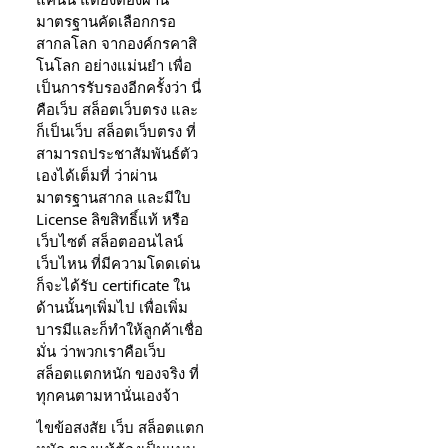
มาตรฐานคัดเลือกกรอ
สากลโลก จากองค์กรคาสิ
โนโลก อย่างแม่นยำ เพื่อ
เป็นการรับรองอีกครั้งว่า นี่
คือเว็บ สล็อตเว็บตรง และ
ก็เป็นเว็บ สล็อตเว็บตรง ที่
สามารถประชาสัมพันธ์ตัว
เองได้เต็มที่ ว่าผ่าน
มาตรฐานสากล และมีใบ
License ลิขสิทธิ์แท้ หรือ
เว็บไซต์ สล็อตออนไลน์
เว็บไหน ที่มีความโดดเด่น
ก็จะได้รับ certificate ใน
ด้านนั้นๆเพิ่มไป เพื่อเพิ่ม
บารมีและก็ทำให้ลูกค้าเชื่อ
มั่น ว่าพวกเราคือเว็บ
สล็อตแตกหนัก ของจริง ที่
ทุกคนตามหานั่นเองจ้า
ไขข้อสงสัย เว็บ สล็อตแตก