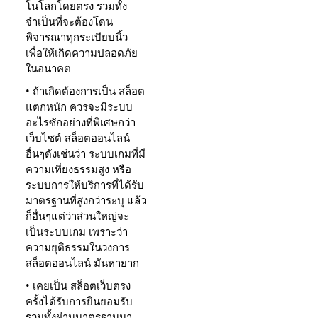
โนโลกโดยตรง รวมทั้ง
จำเป็นที่จะต้องโดน
พิจารณาทุกระเบียบนิ้ว
เพื่อให้เกิดความปลอดภัย
ในอนาคต
• ถ้าเกิดต้องการเป็น สล็อต
แตกหนัก ควรจะมีระบบ
อะไรซักอย่างที่พิเศษกว่า
เว็บไซต์ สล็อตออนไลน์
อื่นๆดังเช่นว่า ระบบเกมที่มี
ความเที่ยงธรรมสูง หรือ
ระบบการให้บริการที่ได้รับ
มาตรฐานที่สูงกว่าระบุ แล้ว
ก็อื่นๆแต่ว่าส่วนใหญ่จะ
เป็นระบบเกม เพราะว่า
ความยุติธรรมในวงการ
สล็อตออนไลน์ มันหายาก
• เคยเป็น สล็อตเว็บตรง
ครั้งได้รับการยินยอมรับ
รวมทั้งผ่านมาตรฐานมา