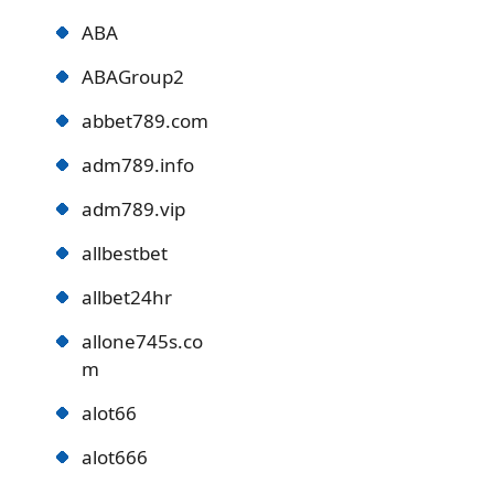
ABA
ABAGroup2
abbet789.com
adm789.info
adm789.vip
allbestbet
allbet24hr
allone745s.co
m
alot66
alot666