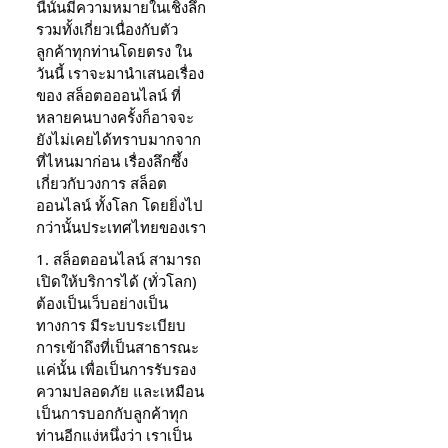
นี้นั้นมีความหมายในเชิงลึก
รวมทั้งเกี่ยวเนื่องกับตัว
ลูกค้าทุกท่านโดยตรง ใน
วันนี้ เราจะมานำเสนอเรื่อง
ของ สล็อตอออนไลน์ ที่
หลายคนบางครั้งก็อาจจะ
ยังไม่เคยได้ทราบมากจาก
ที่ไหนมาก่อน เรื่องลึกซึ้ง
เกี่ยวกับวงการ สล็อต
ออนไลน์ ทั้งโลก โดยยิ่งไป
กว่านั้นประเทศไทยของเรา
1. สล็อตออนไลน์ สามารถ
เปิดให้บริการได้ (ทั่วโลก)
ต้องเป็นเว็บอย่างเป็น
ทางการ มีระบบระเบียบ
การเข้าถึงที่เป็นสาธารณะ
แค่นั้น เพื่อเป็นการรับรอง
ความปลอดภัย และเหมือน
เป็นการบอกกับลูกค้าทุก
ท่านอีกแง่หนึ่งว่า เราเป็น