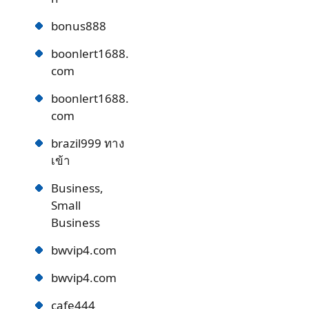
bonus888
boonlert1688.
com
boonlert1688.
com
brazil999 ทาง
เข้า
Business,
Small
Business
bwvip4.com
bwvip4.com
cafe444