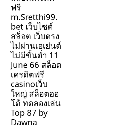
ฟรี
m.Sretthi99.
bet เว็บไซต์
สล็อต เว็บตรง
ไม่ผ่านเอเย่นต์
ไม่มีขั้นต่ำ 11
June 66 สล็อต
เครดิตฟรี
casinoเว็บ
ใหญ่ สล็อตออ
โต้ ทดลองเล่น
Top 87 by
Dawna