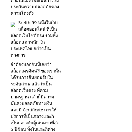
ประกันความปลอดภัยของ
ความโด่งดัง
Sretthi99 หนึ่งในเว็บ
สล็อตออนไลน์ ที่เป็น
สล็อตเว็บไซต์ตรง รวมทั้ง
สล็อตแตกหนัก ใน
ประเทศไทยอย่างเป็น
ทางการ!
จำต้องบอกกันนี้เลยว่า
สล็อตเครดิตฟรี ของเรานั้น
ได้รับการยินยอมรับใน
ระดับสากลแล้วว่าเป็น
สล็อตเว็บตรง ที่ตาม
มาตรฐาน แล้วก็มีความ
มั่นคงปลอดภัยทางเงิน
และมี Certificate การให้
บริการที่เป็นกลางและก็
เป็นกลางกับผู้เล่นมากที่สุด
5 ปีซ้อน ทั้งในและก็ต่าง