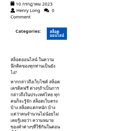
10 กรกฎาคม 2023
Henry Long
0
Comment
Categories:
สล็อต
ออนไลน์
สล็อตออนไลน์ ในความ
นึกคิดของทุกท่านเป็นยัง
ไง?
หากกล่าวถึงเว็บไซต์ สล็อต
เครดิตฟรี ต่างๆถ้าเป็นการ
กล่าวถึงในประเทศไทย ทุก
คนก็จะรู้จัก สล็อตเว็บตรง
บ้าง สล็อตแตกหนัก บ้าง
แต่ว่าคนจำนวนไม่น้อยไม่
เคยรู้เลยว่า ความหมาย
ของคำต่างๆที่ใช้กันในตอน