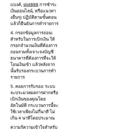
แบงค์,
slot888
การชำระ
เงินออนไลน์, หรือแนวทา
งอื่นๆ) ปฏิบัติตามขั้นตอน
แล้วก็ยืนยันการทำรายการ
4. กรอกข้อมูลการถอน:
สำหรับในการเบิกเงิน ให้
กรอกจำนวนเงินที่ต้องการ
ถอนรวมทั้งเจาะจงบัญชี
ธนาคารที่ต้องการที่จะให้
โอนเงินเข้า แล้วหลังจาก
นั้นรับรองกระบวนการทำ
รายการ
5. คอยการรับรอง: ระบบ
จะประมวลผลการฝากหรือ
เบิกเงินของคุณโดย
อัตโนมัติ กระบวนการนี้จะ
ใช้เวลาเพียงไม่กี่นาที ไม่
เกิน 4 นาทีโดยประมาณ
ความรู้ความเข้าใจสำหรับ