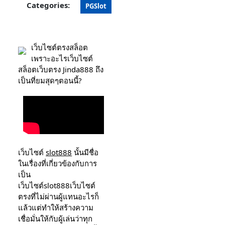
Categories:
PGSlot
เว็บไซต์ตรงสล็อต
เพราะอะไรเว็บไซต์
สล็อตเว็บตรง Jinda888 ถึง
เป็นที่ยมสุดๆตอนนี้?
เว็บไซต์
slot888
นั้นมีชื่อ
ในเรื่องที่เกี่ยวข้องกับการ
เป็น
เว็บไซต์slot888เว็บไซต์
ตรงที่ไม่ผ่านผู้แทนอะไรก็
แล้วแต่ทำให้สร้างความ
เชื่อมั่นให้กับผู้เล่นว่าทุก