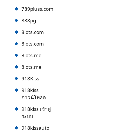
789pluss.com
888pg
8lots.com
8lots.com
8lots.me
8lots.me
918Kiss
918kiss
ดาวน์โหลด
918kiss เข้าสู่
ระบบ
918kissauto