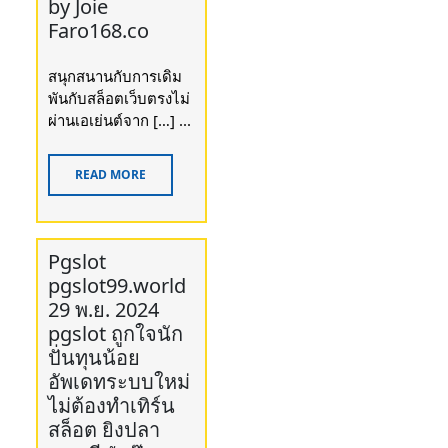
by Joie
Faro168.co
สนุกสนานกับการเดิม
พันกับสล็อตเว็บตรงไม่
ผ่านเอเย่นต์จาก […] ...
READ MORE
Pgslot
pgslot99.world
29 พ.ย. 2024
pgslot ถูกใจนัก
ปั่นทุนน้อย
อัพเดทระบบใหม่
ไม่ต้องทำเทิร์น
สล็อต ยิงปลา