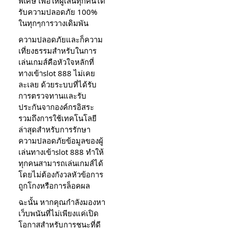
พิเศษ เพื่อให้ผู้เล่นทุกคนได้
รับความปลอดภัย 100%
ในทุกๆการวางเดิมพัน
ความปลอดภัยและก็ความ
เที่ยงธรรมสำหรับในการ
เล่นเกมส์คือหัวใจหลักที่
ทางเข้าslot 888 ไม่เคย
ละเลย ด้วยระบบที่ได้รับ
การตรวจทานและรับ
ประกันจากองค์กรอิสระ
รวมถึงการใช้เทคโนโลยี
ล่าสุดสำหรับการรักษา
ความปลอดภัยข้อมูลของผู้
เล่นทางเข้าslot 888 ทำให้
ทุกคนสามารถเล่นเกมส์ได้
โดยไม่ต้องกังวลหัวข้อการ
ถูกโกงหรือการล็อคผล
ฉะนั้น หากคุณกำลังมองหา
เว็บพนันที่ไม่เพียงแค่เปิด
โอกาสสำหรับการชนะที่ดี