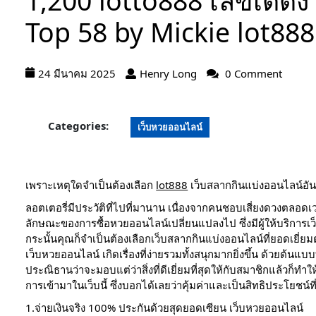
1,200 lotto888 เลขเด็ดง
Top 58 by Mickie lot888
24 มีนาคม 2025
Henry Long
0 Comment
Categories:
เว็บหวยออนไลน์
เพราะเหตุใดจำเป็นต้องเลือก
lot888
เว็บสลากกินแบ่งออนไลน์อัน
ลอตเตอรี่มีประวัติที่ไปที่มานาน เนื่องจากคนชอบเสี่ยงดวงตลอดเวล
ลักษณะของการซื้อหวยออนไลน์เปลี่ยนแปลงไป ซึ่งมีผู้ให้บริกา
กระนั้นคุณก็จำเป็นต้องเลือกเว็บสลากกินแบ่งออนไลน์ที่ยอดเยี่ยมต
เว็บหวยออนไลน์ เกิดเรื่องที่ง่ายรวมทั้งสนุกมากยิ่งขึ้น ด้วยต้
ประณิธานว่าจะมอบแต่ว่าสิ่งที่ดีเยี่ยมที่สุดให้กับสมาชิกแล้วก็ทำใ
การเข้ามาในเว็บนี้ ซึ่งบอกได้เลยว่าคุ้มค่าและเป็นสิทธิประโยชน์ที
1.จ่ายเงินจริง 100% ประกันด้วยสุดยอดเซียน เว็บหวยออนไลน์