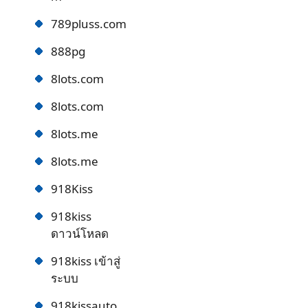
789pluss.com
888pg
8lots.com
8lots.com
8lots.me
8lots.me
918Kiss
918kiss
ดาวน์โหลด
918kiss เข้าสู่
ระบบ
918kissauto