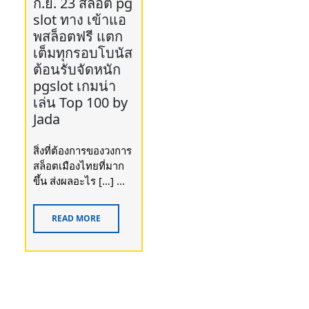
ก.ย. 23 สล็อต pg
slot ทาง เข้าแอ
พสล็อตฟรี แตก
เต็มทุกรอบโบนัส
ต้อนรับจัดหนัก
pgslot เกมน่า
เล่น Top 100 by
Jada
สิ่งที่ต้องการของวงการ
สล็อตเมืองไทยที่มาก
ขึ้น ส่งผลอะไร […] ...
READ MORE