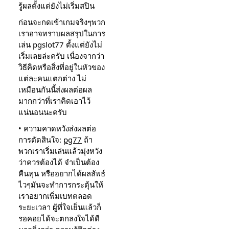
รู้ผลตั้งแต่ยังไม่เริ่มสปิน
ก่อนจะกดเข้าเกมจริงๆพวก
เราอาจทราบผลสรุปในการ
เล่น pgslot77 ตั้งแต่ยังไม่
เริ่มเลยล่ะครับ เนื่องจากว่า
วิธีคิดหรือสิ่งที่อยู่ในหัวของ
แต่ละคนแตกต่าง ไม่
เหมือนกันนี้ส่งผลต่อผล
มากกว่าที่เราคิดเอาไว้
แน่นอนนะครับ
• ความคาดหวังส่งผลต่อ
การตัดสินใจ:
pg77
ถ้า
พวกเราเริ่มเล่นแล้วมุ่งหวัง
ว่าควรต้องได้ จำเป็นต้อง
คืนทุน หรืออยากได้ผลลัพธ์
ไวๆมันจะทำการกระตุ้นให้
เราอยากเพิ่มเบทตลอด
ระยะเวลา ผู้ที่ใจเย็นแล้วก็
รอคอยได้จะตกลงใจได้ดี