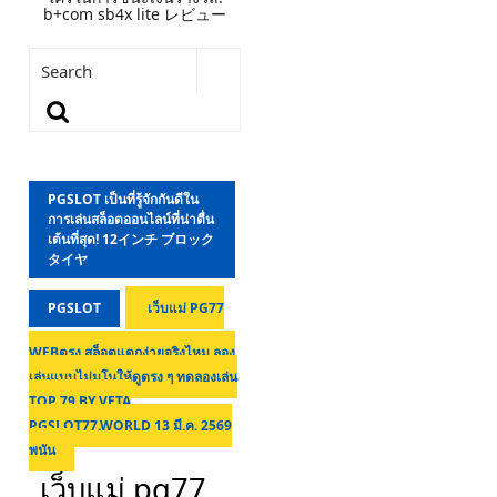
b+com sb4x lite レビュー
PGSLOT เป็นที่รู้จักกันดีใน
การเล่นสล็อตออนไลน์ที่น่าตื่น
เต้นที่สุด! 12インチ ブロック
タイヤ
PGSLOT
เว็บแม่ PG77
WEBตรง สล็อตแตกง่ายจริงไหม ลอง
เล่นแบบไม่มโนให้ดูตรง ๆ ทดลองเล่น
TOP 79 BY VETA
PGSLOT77.WORLD 13 มี.ค. 2569
พนัน
เว็บแม่ pg77