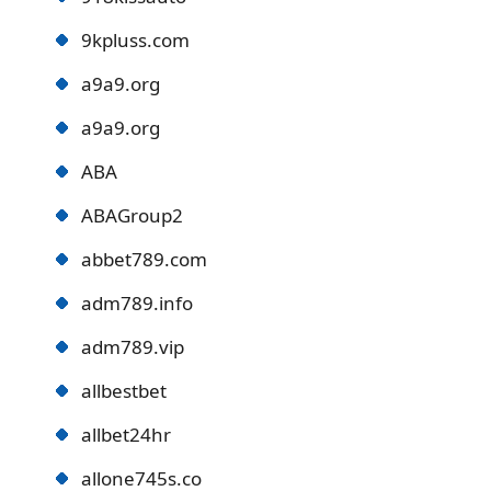
9kpluss.com
a9a9.org
a9a9.org
ABA
ABAGroup2
abbet789.com
adm789.info
adm789.vip
allbestbet
allbet24hr
allone745s.co