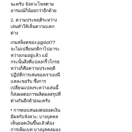
นะครับ จังหวะไหลตาม
อารมณ์ก็น้อยกว่าอีกด้วย
2. ความประพฤติระหว่าง
เล่นทำให้เห็นความแตก
ต่าง
เกมสล็อตของ pgslot77
จะไม่เปลี่ยนกติกาไปมาระ
หว่างเกมอยู่แล้ว แม้
กระนั้นสิ่งที่แปลงกริ้วโกรธ
หว่างก็คือความประพฤติ
ปฏิบัติการเล่นของเราเองนี่
แหละขอรับ ซึ่งการ
เปลี่ยนแปลงระหว่างเล่นนี้
ก็ส่งผลต่อการผลิตผลสรุปที่
ต่างกันอีกด้วยนะครับ
• การตอบสนองต่อยอดเงิน
มีผลกับจังหวะ: บางบุคคล
เห็นยอดเงินขึ้นแล้วต้อง
การเพิ่มเบท บางบุคคลมอง