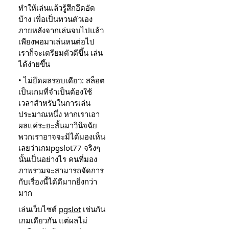
ทำให้เล่นแล้วรู้สึกอึดอัด
บ้าง เพื่อเป็นทวนตัวเอง
ภายหลังจากเล่นจบไปแล้ว
เพียงพอมาเล่นหนต่อไป
เราก็จะเตรียมตัวดีขึ้น เล่น
ได้ง่ายขึ้น
• ไม่ยึดผลรอบเดียว: สล็อต
เป็นเกมที่จำเป็นต้องใช้
เวลาสำหรับในการเล่น
ประมาณหนึ่ง หากเราเอา
ผลแค่ระยะสั้นมาวินิจฉัย
พวกเราอาจจะมิได้มองเห็น
เลยว่าเกมpgslot77 จริงๆ
นั้นเป็นอย่างไร คนที่มอง
ภาพรวมจะสามารถจัดการ
กับเรื่องนี้ได้ดีมากยิ่งกว่า
มาก
เล่นเว็บไซต์
pgslot
เช่นกัน
เกมเดียวกัน แต่ผลไม่