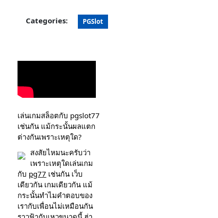
Categories:
PGSlot
เล่นเกมสล็อตกับ pgslot77
เช่นกัน แม้กระนั้นผลแตก
ต่างกันเพราะเหตุใด?
สงสัยไหมนะครับว่า
เพราะเหตุใดเล่นเกม
กับ
pg77
เช่นกัน เว็บ
เดียวกัน เกมเดียวกัน แม้
กระนั้นทำไมคำตอบของ
เรากับเพื่อนไม่เหมือนกัน
ราวฟ้ากับเหวขนาดนี้ ฮ่า…