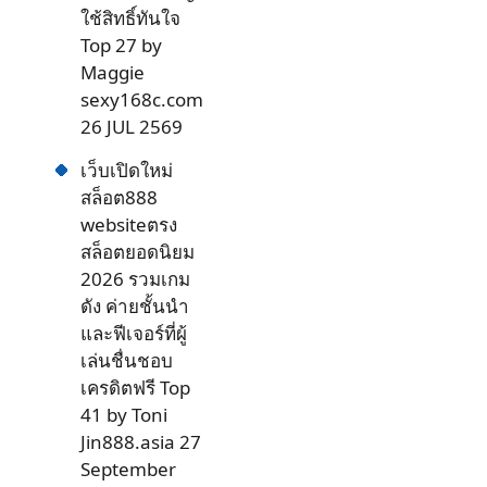
ใช้สิทธิ์ทันใจ
Top 27 by
Maggie
sexy168c.com
26 JUL 2569
เว็บเปิดใหม่
สล็อต888
websiteตรง
สล็อตยอดนิยม
2026 รวมเกม
ดัง ค่ายชั้นนำ
และฟีเจอร์ที่ผู้
เล่นชื่นชอบ
เครดิตฟรี Top
41 by Toni
Jin888.asia 27
September