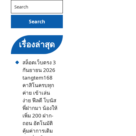
เรื่องล่าสุด
สล็อตเว็บตรง 3
กันยายน 2026
tangtem168
คาสิโนครบทุก
ค่าย เข้าเล่น
ง่าย ฟีลดี โบนัส
พี่ฝากมา น้องให้
เพิ่ม 200 ฝาก-
ถอน อัตโนมัติ
คุ้มค่าการเดิม