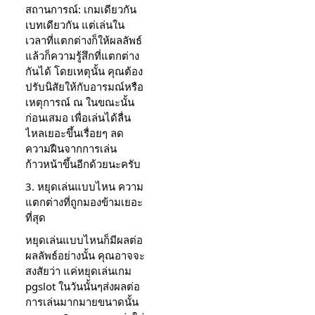
สถานการณ์: เกมเดียวกัน
เบทเดียวกัน แต่เล่นใน
เวลาที่แตกต่างก็ให้ผลลัพธ์
แล้วก็ความรู้สึกที่แตกต่าง
กันได้ โดยเหตุนั้น คุณต้อง
ปรับนิสัยให้กับอารมณ์หรือ
เหตุการณ์ ณ ในขณะนั้น
ก่อนเสมอ เพื่อเล่นได้ลื่น
ไหลเยอะขึ้นเรื่อยๆ ลด
ความฝืนจากการเล่น
ก้าวหน้าขึ้นอีกด้วยนะครับ
3. หยุดเล่นแบบไหน ความ
แตกต่างที่ถูกมองข้ามเยอะ
ที่สุด
หยุดเล่นแบบไหนก็มีผลต่อ
ผลลัพธ์อย่างนั้น คุณอาจจะ
สงสัยว่า แค่หยุดเล่นเกม
pgslot ในวันนั้นๆส่งผลต่อ
การเล่นมากมายขนาดนั้น