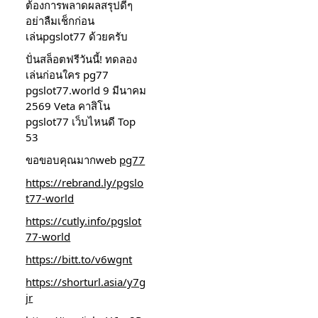
ต้องการพลาดผลสรุปดีๆ
อย่าลืมเช็กก่อน
เล่นpgslot77 ด้วยครับ
ปั่นสล็อตฟรีวันนี้! ทดลอง
เล่นก่อนใคร pg77
pgslot77.world 9 มีนาคม
2569 Veta คาสิโน
pgslot77 เว็บไหนดี Top
53
ขอขอบคุณมากweb
pg77
https://rebrand.ly/pgslo
t77-world
https://cutly.info/pgslot
77-world
https://bitt.to/v6wgnt
https://shorturl.asia/y7g
jr