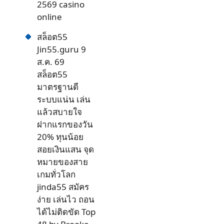
2569 casino
online
สล็อต55
Jin55.guru 9
ส.ค. 69
สล็อต55
มาตรฐานดี
ระบบแน่น เล่น
แล้วสบายใจ
ฝากแรกของวัน
20% ทุนน้อย
สอยเงินแสน จุด
หมายของสาย
เกมทั่วโลก
jinda55 สมัคร
ง่าย เล่นไว ถอน
ได้ไม่ติดขัด Top