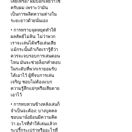
เลยเหรอ? ผมบอกเลยว่าใช่
ครับผม เพราะว่ามัน
เป็นการผลิตความต่างใน
ระยะยาวด้วยนั่นเอง
• การทราบจุดหยุดทำให้
ผลลัพธ์ไม่ล้น: ไม่ว่าพวก
เราจะเล่นได้หรือเล่นเสีย
แม้กระนั้นถ้าเกิดเรารู้ดีว่า
ควรจะจบรอบการเล่นตอน
ไหน มันจะช่วยล็อกคำตอบ
ในระดับที่พวกเรายอมรับ
ได้เอาไว้ ผู้ที่จบการเล่น
เจริญ ชอบไม่ต้องแบก
ความรู้สึกแย่ๆหรือเสียดาย
เอาไว้
• การทบทวนข้างหลังเล่นก็
จำเป็นจะต้อง: บางบุคคล
ชอบมานั่งย้อนมีความคิด
ว่า อะไรที่ทำให้เล่นแล้วก
ระปรี้กระเปร่าหรืออะไรที่