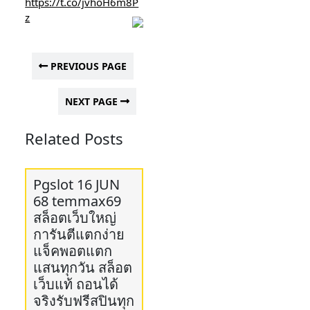
https://t.co/jvhoH6m8P
z
PREVIOUS PAGE
NEXT PAGE
Related Posts
Pgslot 16 JUN
68 temmax69
สล็อตเว็บใหญ่
การันตีแตกง่าย
แจ็คพอตแตก
แสนทุกวัน สล็อต
เว็บแท้ ถอนได้
จริงรับฟรีสปินทุก