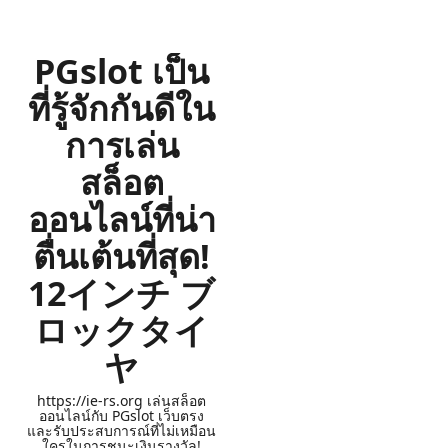
PGslot เป็น
ที่รู้จักกันดีใน
การเล่น
สล็อต
ออนไลน์ที่น่า
ตื่นเต้นที่สุด!
12インチ ブ
ロックタイ
ヤ
https://ie-rs.org เล่นสล็อต
ออนไลน์กับ PGslot เว็บตรง
และรับประสบการณ์ที่ไม่เหมือน
ใครในการชนะเงินรางวัล!