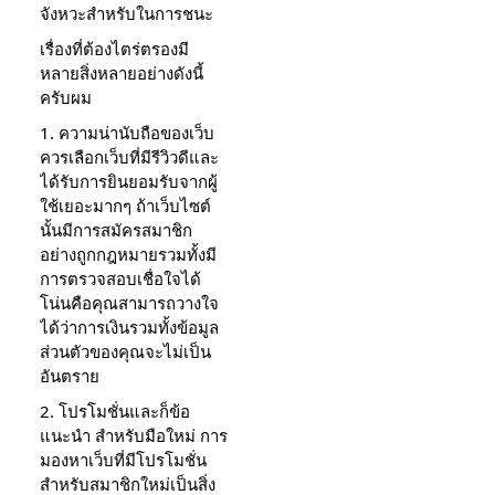
จังหวะสำหรับในการชนะ
เรื่องที่ต้องไตร่ตรองมี
หลายสิ่งหลายอย่างดังนี้
ครับผม
1. ความน่านับถือของเว็บ
ควรเลือกเว็บที่มีรีวิวดีและ
ได้รับการยินยอมรับจากผู้
ใช้เยอะมากๆ ถ้าเว็บไซต์
นั้นมีการสมัครสมาชิก
อย่างถูกกฎหมายรวมทั้งมี
การตรวจสอบเชื่อใจได้
โน่นคือคุณสามารถวางใจ
ได้ว่าการเงินรวมทั้งข้อมูล
ส่วนตัวของคุณจะไม่เป็น
อันตราย
2. โปรโมชั่นและก็ข้อ
แนะนำ สำหรับมือใหม่ การ
มองหาเว็บที่มีโปรโมชั่น
สำหรับสมาชิกใหม่เป็นสิ่ง