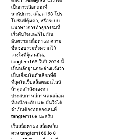
ต้องการของผู้เล่น ไม่ว่าจะ
เป็นการเลือกเกมที่
นานัปการ,
สล็อต168
โปร
โมชั่นที่คุ้มค่า, หรือระบบ
แนวทางการทำธุรกรรมที่
เร็วทันใจและก็ไม่เป็น
อันตราย สล็อต168 ความ
ชื่นชอบรวมทั้งความไว้
วางใจที่ผู้เล่นมีต่อ
tangtem168 ในปี 2024 นี้
เป็นหลักฐานกระจ่างแจ้งว่า
เป็นเยี่ยมในตัวเลือกที่ดี
ที่สุดในเว็บสล็อตออนไลน์
ถ้าคุณกำลังมองหา
ประสบการณ์การเล่นสล็อต
ที่เหนือระดับ และมั่นใจได้
จำเป็นต้องทดลองเล่นที่
tangtem168 นะครับ
เว็บสล็อต168 สล็อตเว็บ
ตรง tangtem168.io 8