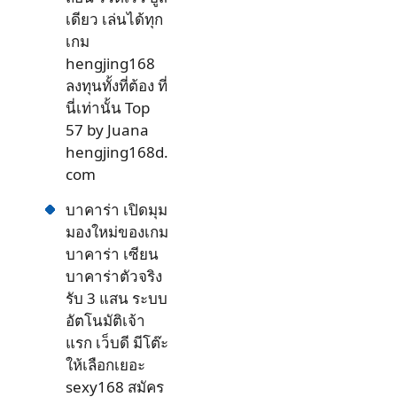
เดียว เล่นได้ทุก
เกม
hengjing168
ลงทุนทั้งที่ต้อง ที่
นี่เท่านั้น Top
57 by Juana
hengjing168d.
com
บาคาร่า เปิดมุม
มองใหม่ของเกม
บาคาร่า เซียน
บาคาร่าตัวจริง
รับ 3 แสน ระบบ
อัตโนมัติเจ้า
แรก เว็บดี มีโต๊ะ
ให้เลือกเยอะ
sexy168 สมัคร