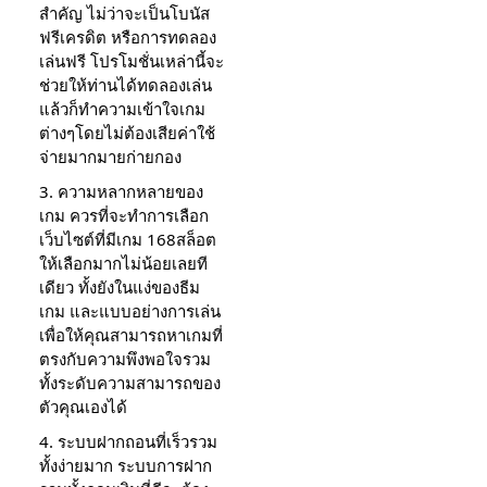
สำคัญ ไม่ว่าจะเป็นโบนัส
ฟรีเครดิต หรือการทดลอง
เล่นฟรี โปรโมชั่นเหล่านี้จะ
ช่วยให้ท่านได้ทดลองเล่น
แล้วก็ทำความเข้าใจเกม
ต่างๆโดยไม่ต้องเสียค่าใช้
จ่ายมากมายก่ายกอง
3. ความหลากหลายของ
เกม ควรที่จะทำการเลือก
เว็บไซต์ที่มีเกม 168สล็อต
ให้เลือกมากไม่น้อยเลยที
เดียว ทั้งยังในแง่ของธีม
เกม และแบบอย่างการเล่น
เพื่อให้คุณสามารถหาเกมที่
ตรงกับความพึงพอใจรวม
ทั้งระดับความสามารถของ
ตัวคุณเองได้
4. ระบบฝากถอนที่เร็วรวม
ทั้งง่ายมาก ระบบการฝาก