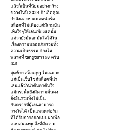
แล้วก็เป็นที่นิยมอย่างกว้าง
ขวางในปี 2024 ถ้าเกิดคุณ
กำลังมองหาแพลตฟอร์ม
สล็อตที่ไม่เพียงแต่มีเกมบัน
เทิงใจๆให้เล่นเพียงแค่นั้น
แต่ว่ายังมั่นอกมั่นใจได้ใน
เรื่องความปลอดภัยรวมทั้ง
ความเป็นธรรม ต้องไม่
พลาดที่ tangtem168 ครับ
ผม!
สุดท้าย สล็อตpg ไม่เฉพาะ
แต่เป็นเว็บไซต์สล็อตที่น่า
เล่นแล้วก็น่าตื่นตาตื่นใจ
แม้กระนั้นยังมีความมั่นคง
ยั่งยืนรวมทั้งไม่เป็น
อันตรายที่ผู้เล่นสามารถ
วางใจได้ เป็นแพลตฟอร์ม
ที่ได้รับการออกแบบมาเพื่อ
ตอบสนองทุกสิ่งที่มีความ