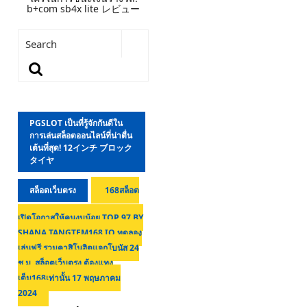
b+com sb4x lite レビュー
PGSLOT เป็นที่รู้จักกันดีใน
การเล่นสล็อตออนไลน์ที่น่าตื่น
เต้นที่สุด! 12インチ ブロック
タイヤ
สล็อตเว็บตรง
168สล็อต
เปิดโอกาสให้คนงบน้อย TOP 97 BY
SHANA TANGTEM168.IO ทดลอง
เล่นฟรี รวมคาสิโนฮิตแจกโบนัส 24
ช.ม. สล็อตเว็บตรง ต้องแทง
เต็ม168เท่านั้น 17 พฤษภาคม
2024