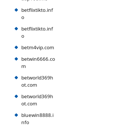
betflixtikto.inf
o
betflixtikto.inf
o
betm4vip.com
betwin6666.co
m
betworld369h
ot.com
betworld369h
ot.com
bluewin8888.i
nfo