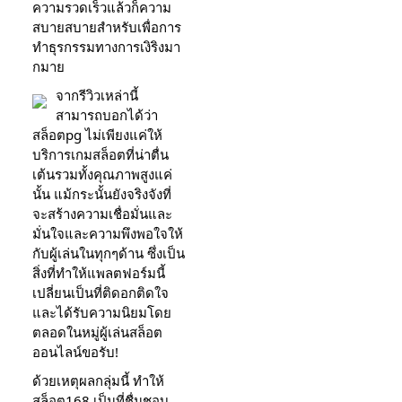
ความรวดเร็วแล้วก็ความ
สบายสบายสำหรับเพื่อการ
ทำธุรกรรมทางการเงิริงมา
กมาย
จากรีวิวเหล่านี้
สามารถบอกได้ว่า
สล็อตpg ไม่เพียงแค่ให้
บริการเกมสล็อตที่น่าตื่น
เต้นรวมทั้งคุณภาพสูงแค่
นั้น แม้กระนั้นยังจริงจังที่
จะสร้างความเชื่อมั่นและ
มั่นใจและความพึงพอใจให้
กับผู้เล่นในทุกๆด้าน ซึ่งเป็น
สิ่งที่ทำให้แพลตฟอร์มนี้
เปลี่ยนเป็นที่ติดอกติดใจ
และได้รับความนิยมโดย
ตลอดในหมู่ผู้เล่นสล็อต
ออนไลน์ขอรับ!
ด้วยเหตุผลกลุ่มนี้ ทำให้
สล็อต168 เป็นที่ชื่นชอบ