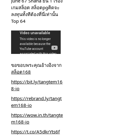
June 67 Shana ยืน 1 เรื่อง
เกมสล็อต สล็อตpgคิดจะ
ลงทุนทั้งทีต้องที่นี่เท่านั้น
Top 64
ขอขอบพระคุณอ้างอิงจาก
สล็อต168
https://bit.ly/tangtem16
8-io
https://rebrand.ly/tangt
em168-io
https://wow.in.th/tangte
m168-io
https://t.co/A5dkrYts6f