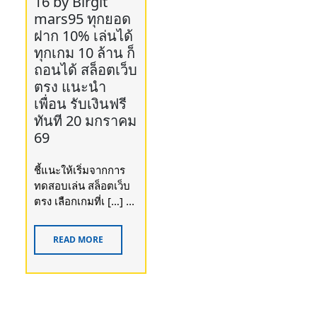
16 by Birgit
mars95 ทุกยอด
ฝาก 10% เล่นได้
ทุกเกม 10 ล้าน ก็
ถอนได้ สล็อตเว็บ
ตรง แนะนำ
เพื่อน รับเงินฟรี
ทันที 20 มกราคม
69
ชี้แนะให้เริ่มจากการ
ทดสอบเล่น สล็อตเว็บ
ตรง เลือกเกมที่เ […] ...
READ MORE