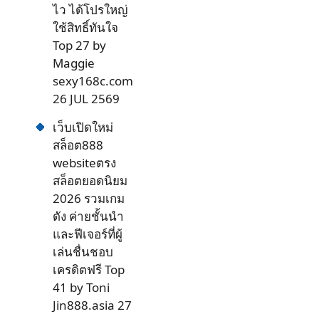
ไว ได้โปรใหญ่
ใช้สิทธิ์ทันใจ
Top 27 by
Maggie
sexy168c.com
26 JUL 2569
เว็บเปิดใหม่
สล็อต888
websiteตรง
สล็อตยอดนิยม
2026 รวมเกม
ดัง ค่ายชั้นนำ
และฟีเจอร์ที่ผู้
เล่นชื่นชอบ
เครดิตฟรี Top
41 by Toni
Jin888.asia 27