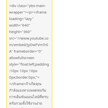
<div class="pbs-main-
wrapper"><p><iframe
loading="lazy"
width="640"
height="360"
src="//www.youtube.co
m/embed/JyDwFVmTr0
A" frameborder="0"
allowfullscreen
style="float:left;padding
:10px 10px 10px
0px;border:0px;">
</iframe>ถ้าเกิดคุณ
กำลังมองหาแพลตฟอร์ม
การเดิมพันออนไลน์ที่ครบ
ครันรวมทั้งใช้งานง่าย