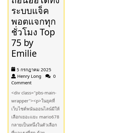
ระบบแจ็ค
พอตแจกทุก
ชั่วโมง Top
75 by
Emilie
5 กรกฎาคม 2025
Henry Long
0
Comment
<div class="pbs-main-
wrapper"><p>ในยุคที่
เว็บไซต์พนันออนไลน์มีให้
เลือกเยอะแยะ mario678
กลายเป็นหนึ่งในตัวเลือก
ที่มาแรงที่สุด ด้วย