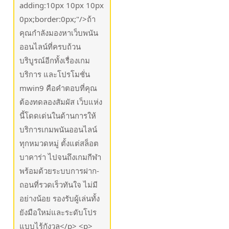
adding:10px 10px 10px
0px;border:0px;"/>ถ้า
คุณกำลังมองหาเว็บพนัน
ออนไลน์ที่ครบถ้วน
บริบูรณ์อีกทั้งเรื่องเกม
บริการ และโปรโมชั่น
mwin9 คือคำตอบที่คุณ
ต้องทดลองสัมผัส เว็บแห่ง
นี้โดดเด่นในด้านการให้
บริการเกมพนันออนไลน์
ทุกหมวดหมู่ ตั้งแต่สล็อต
บาคาร่า ไปจนถึงเกมกีฬา
พร้อมด้วยระบบการฝาก-
ถอนที่รวดเร็วทันใจ ไม่มี
อย่างน้อย รองรับผู้เล่นทั้ง
ยังมือใหม่และระดับโปร
แบบไร้กังวล</p> <p>