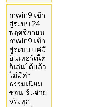
mwin9 เข้า
สู่ระบบ 24
พฤศจิกายน
mwin9 เข้า
สู่ระบบ แค่มี
อินเทอร์เน็ต
ก็เล่นได้แล้ว
ไม่มีค่า
ธรรมเนียม
ซ่อนเร้นจ่าย
จริงทุก