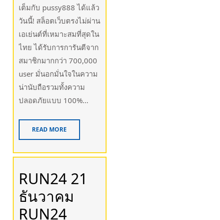
เต็มกับ pussy888 ได้แล้ว
วันนี้! สล็อตเว็บตรงไม่ผ่าน
เอเย่นต์ที่เหมาะสมที่สุดใน
ไทย ได้รับการการันตีจาก
สมาชิกมากกว่า 700,000
user มั่นอกมั่นใจในความ
น่านับถือรวมทั้งความ
ปลอดภัยแบบ 100%...
READ MORE
RUN24 21
ธันวาคม
RUN24