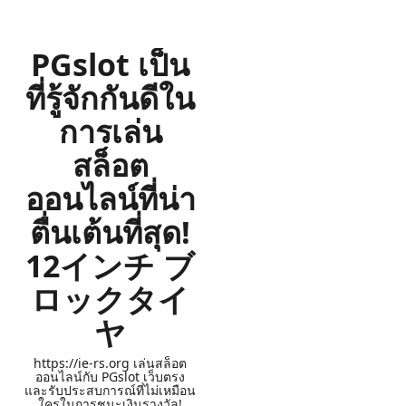
PGslot เป็น
ที่รู้จักกันดีใน
การเล่น
สล็อต
ออนไลน์ที่น่า
ตื่นเต้นที่สุด!
12インチ ブ
ロックタイ
ヤ
https://ie-rs.org เล่นสล็อต
ออนไลน์กับ PGslot เว็บตรง
และรับประสบการณ์ที่ไม่เหมือน
ใครในการชนะเงินรางวัล!