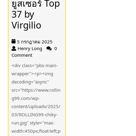
ยูสเซอร์ Top
37 by
Virgilio
5 กรกฎาคม 2025
Henry Long
0
Comment
<div class="pbs-main-
wrapper"><p><img
decoding="async"
src="https://www.rollin
g99.com/wp-
content/uploads/2025/
03/ROLLING99-chiky-
run.jpg" style="max-
width:450px;float:left;p