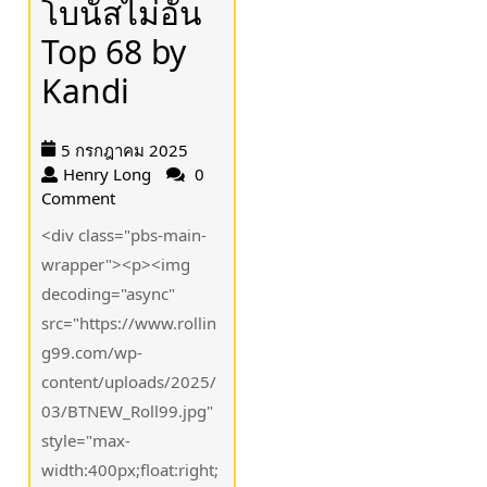
โบนัสไม่อั้น
Top 68 by
Kandi
5 กรกฎาคม 2025
Henry Long
0
Comment
<div class="pbs-main-
wrapper"><p><img
decoding="async"
src="https://www.rollin
g99.com/wp-
content/uploads/2025/
03/BTNEW_Roll99.jpg"
style="max-
width:400px;float:right;