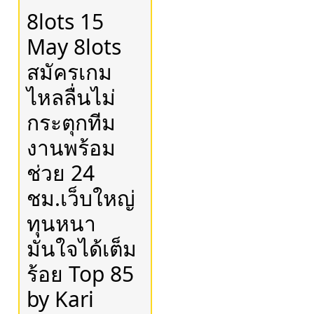
8lots 15
May 8lots
สมัครเกม
ไหลลื่นไม่
กระตุกทีม
งานพร้อม
ช่วย 24
ชม.เว็บใหญ่
ทุนหนา
มั่นใจได้เต็ม
ร้อย Top 85
by Kari