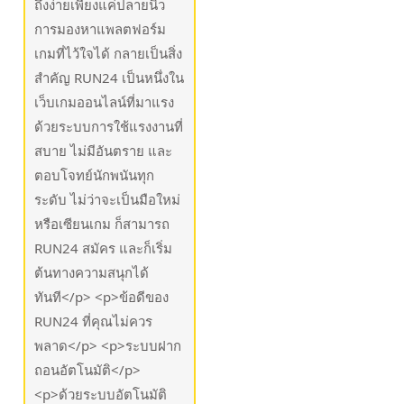
ถึงง่ายเพียงแค่ปลายนิ้ว
การมองหาแพลตฟอร์ม
เกมที่ไว้ใจได้ กลายเป็นสิ่ง
สำคัญ RUN24 เป็นหนึ่งใน
เว็บเกมออนไลน์ที่มาแรง
ด้วยระบบการใช้แรงงานที่
สบาย ไม่มีอันตราย และ
ตอบโจทย์นักพนันทุก
ระดับ ไม่ว่าจะเป็นมือใหม่
หรือเซียนเกม ก็สามารถ
RUN24 สมัคร และก็เริ่ม
ต้นทางความสนุกได้
ทันที</p> <p>ข้อดีของ
RUN24 ที่คุณไม่ควร
พลาด</p> <p>ระบบฝาก
ถอนอัตโนมัติ</p>
<p>ด้วยระบบอัตโนมัติ