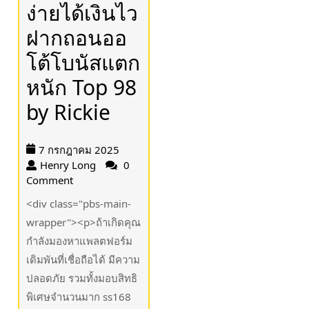
ง่ายได้เงินไว
ฝากถอนออ
โต้โบนัสแตก
หนัก Top 98
by Rickie
7 กรกฎาคม 2025
Henry Long
0
Comment
<div class="pbs-main-
wrapper"><p>ถ้าเกิดคุณ
กำลังมองหาแพลตฟอร์ม
เดิมพันที่เชื่อถือได้ มีความ
ปลอดภัย รวมทั้งมอบสิทธิ
พิเศษจำนวนมาก ss168