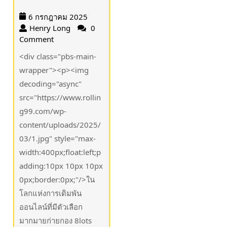
6 กรกฎาคม 2025
Henry Long
0
Comment
<div class="pbs-main-
wrapper"><p><img
decoding="async"
src="https://www.rollin
g99.com/wp-
content/uploads/2025/
03/1.jpg" style="max-
width:400px;float:left;p
adding:10px 10px 10px
0px;border:0px;"/>ใน
โลกแห่งการเดิมพัน
ออนไลน์ที่มีตัวเลือก
มากมายก่ายกอง 8lots