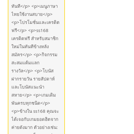
ทันที</p> <p>เมนูภาษา
ไทยใช้งานสบาย</p>
<p>โปรโมชั่นและเครดิต
ฟรี</p> <p>ss168
เครดิตฟรี สำหรับสมาชิก
ใหม่ในทันทีข้างหลัง
สมัคร</p> <p>กิจกรรม
สะสมแต้มแลก
รางวัล</p> <p>โบนัส
ฝากรายวัน รายสัปดาห์
และโบนัสแนะนำ
สหาย</p> <p>เกมเดิม
พันครบทุกชนิด</p>
<p>ข้างใน ss168 คุณจะ
ได้เจอกับเกมยอดฮิตจาก
ค่ายดังมาก ตัวอย่างเช่น: