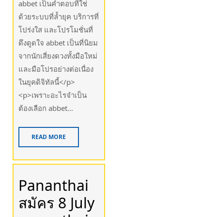
abbet เป็นคำตอบที่ใช่
ด้วยระบบที่ล้ำยุค บริการที่
โปร่งใส และโปรโมชั่นที่
ดึงดูดใจ abbet เป็นที่นิยม
จากนักเสี่ยงดวงทั้งมือใหม่
และมือโปรอย่างต่อเนื่อง
ในยุคดิจิทัลนี้</p>
<p>เพราะอะไรจำเป็น
ต้องเลือก abbet...
READ MORE
Pananthai
สมัคร 8 July