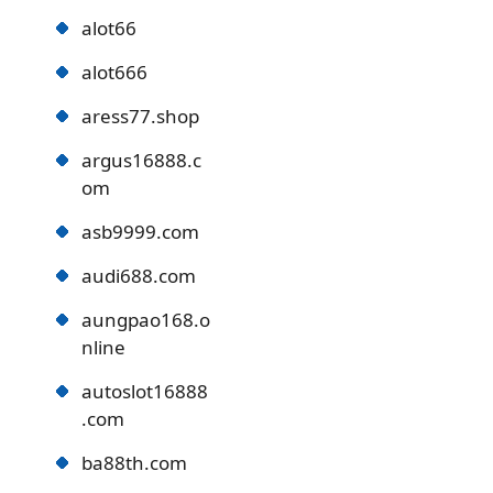
alot66
alot666
aress77.shop
argus16888.c
om
asb9999.com
audi688.com
aungpao168.o
nline
autoslot16888
.com
ba88th.com