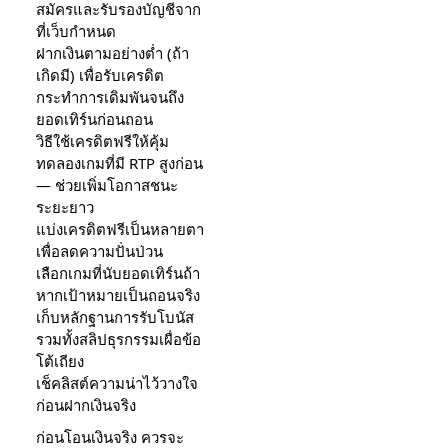
สมัครและรับรองบัญชีจาก
ที่เว็บกำหนด
ฝากเงินตามอย่างต่ำ (ถ้า
เกิดมี) เพื่อรับเครดิต
กระทำการเดิมพันจนถึง
ยอดเทิร์นก่อนถอน
วิธีใช้เครดิตฟรีให้คุ้ม
ทดลองเกมที่มี RTP สูงก่อน
— ช่วยเพิ่มโอกาสชนะ
ระยะยาว
แบ่งเครดิตฟรีเป็นหลายตา
เพื่อลดความปั่นป่วน
เลือกเกมที่นับยอดเทิร์นถ้า
หากเป้าหมายเป็นถอนจริง
เก็บหลักฐานการรับโบนัส
รวมทั้งสลิปธุรกรรมเผื่อข้อ
โต้เถียง
เช็คลิสต์ความน่าไว้วางใจ
ก่อนฝากเงินจริง
ก่อนโอนเงินจริง ควรจะ