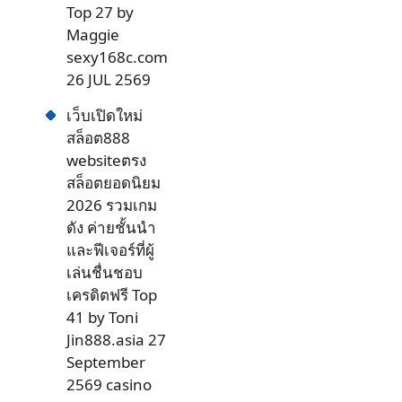
Top 27 by
Maggie
sexy168c.com
26 JUL 2569
เว็บเปิดใหม่
สล็อต888
websiteตรง
สล็อตยอดนิยม
2026 รวมเกม
ดัง ค่ายชั้นนำ
และฟีเจอร์ที่ผู้
เล่นชื่นชอบ
เครดิตฟรี Top
41 by Toni
Jin888.asia 27
September
2569 casino