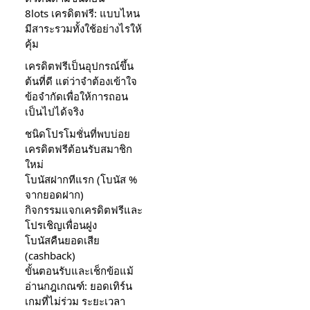
8lots เครดิตฟรี: แบบไหน
มีสาระรวมทั้งใช้อย่างไรให้
คุ้ม
เครดิตฟรีเป็นอุปกรณ์ขึ้น
ต้นที่ดี แต่ว่าจำต้องเข้าใจ
ข้อจำกัดเพื่อให้การถอน
เป็นไปได้จริง
ชนิดโปรโมชั่นที่พบบ่อย
เครดิตฟรีต้อนรับสมาชิก
ใหม่
โบนัสฝากทีแรก (โบนัส %
จากยอดฝาก)
กิจกรรมแจกเครดิตฟรีและ
โปรเชิญเพื่อนฝูง
โบนัสคืนยอดเสีย
(cashback)
ขั้นตอนรับและเช็กข้อแม้
อ่านกฎเกณฑ์: ยอดเทิร์น
เกมที่ไม่ร่วม ระยะเวลา