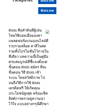
8lots.me
8lots.me
8lots คือคำค้นที่ผู้เล่น
ไทยใช้บ่อยเมื่อมองหา
แพลตฟอร์มเกมออนไลน์ที่
รวบรวมสล็อต คาสิโนสด
รวมทั้งโปรโมชั่นไว้ภายใน
ที่เดียว บทความนี้เป็นคู่มือ
ครบสมบูรณ์ที่ชี้แจงตั้งแต่
ขั้นตอน 8lots สมัคร ทีละ
ขั้นตอน วิธี 8lots เข้า
ระบบ โดยสวัสดิภาพ ไป
จนถึงวิธีการใช้ 8lots
เครดิตฟรี ให้เกิดคุณ
ประโยชน์สูงสุด พร้อมเช็ค
ลิสต์การตรวจดูความน่า
ไว้ใจ แบบอย่างกรณีศึกษา