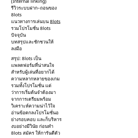
(Internal linking)
รีวิวระบบฝาก–ถอนของ
8lots
แนวทางการเล่นบน
8lots
รวมโปรโมชั่น 8lots
ปัจจุบัน
บทสรุปและชักชวนให้
ลงมือ
สรุป: 8lots เป็น
แพลตฟอร์มที่น่าสนใจ
สำหรับผู้เล่นที่อยากได้
ความหลากหลายของเกม
รวมทั้งโปรโมชั่น แต่
ว่าการเริ่มต้นจำต้องมา
จากการเตรียมพร้อม
วิเคราะห์ความน่าไว้ใจ
อ่านข้อตกลงโปรโมชั่นอ
ย่างรอบคอบ และก็บริหาร
งบอย่างมีวินัย ก่อนทำ
8lots สมัคร ให้การันตีตัว