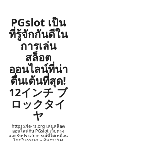
PGslot เป็น
ที่รู้จักกันดีใน
การเล่น
สล็อต
ออนไลน์ที่น่า
ตื่นเต้นที่สุด!
12インチ ブ
ロックタイ
ヤ
https://ie-rs.org เล่นสล็อต
ออนไลน์กับ PGslot เว็บตรง
และรับประสบการณ์ที่ไม่เหมือน
ใครในการชนะเงินรางวัล!