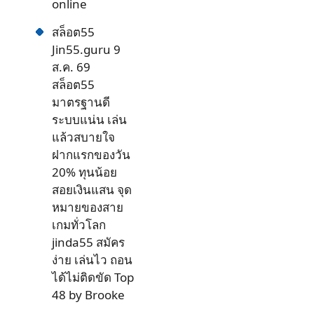
online
สล็อต55
Jin55.guru 9
ส.ค. 69
สล็อต55
มาตรฐานดี
ระบบแน่น เล่น
แล้วสบายใจ
ฝากแรกของวัน
20% ทุนน้อย
สอยเงินแสน จุด
หมายของสาย
เกมทั่วโลก
jinda55 สมัคร
ง่าย เล่นไว ถอน
ได้ไม่ติดขัด Top
48 by Brooke