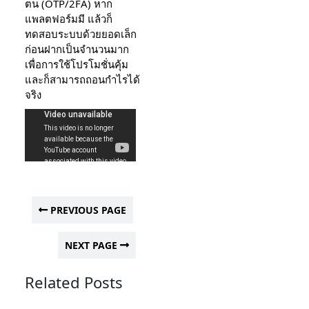
ตน (OTP/2FA) หาก
แพลตฟอร์มมี แล้วก็
ทดสอบระบบด้วยยอดเล็ก
ก่อนฝากเป็นจำนวนมาก
เพื่อการใช้โปรโมชั่นคุ้ม
และก็สามารถถอนกำไรได้
จริง
PREVIOUS PAGE
NEXT PAGE
Related Posts