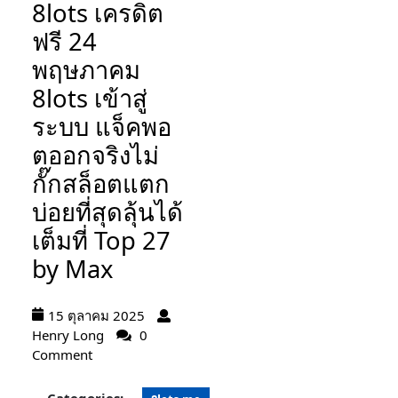
8lots เครดิต
ฟรี 24
พฤษภาคม
8lots เข้าสู่
ระบบ แจ็คพอ
ตออกจริงไม่
กั๊กสล็อตแตก
บ่อยที่สุดลุ้นได้
เต็มที่ Top 27
by Max
15 ตุลาคม 2025
Henry Long
0
Comment
Categories: