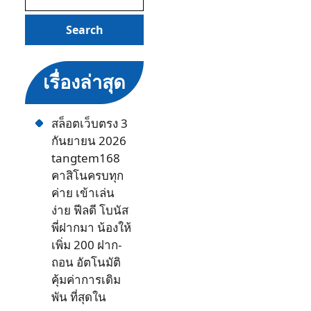
เรื่องล่าสุด
สล็อตเว็บตรง 3
กันยายน 2026
tangtem168
คาสิโนครบทุก
ค่าย เข้าเล่น
ง่าย ฟีลดี โบนัส
พี่ฝากมา น้องให้
เพิ่ม 200 ฝาก-
ถอน อัตโนมัติ
คุ้มค่าการเดิม
พัน ที่สุดใน