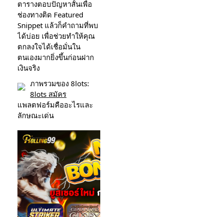
ตารางตอบปัญหาสั้นเพื่อ
ช่องทางติด Featured
Snippet แล้วก็คำถามที่พบ
ได้บ่อย เพื่อช่วยทำให้คุณ
ตกลงใจได้เชื่อมั่นใน
ตนเองมากยิ่งขึ้นก่อนฝาก
เงินจริง
ภาพรวมของ 8lots:
8lots สมัคร
แพลตฟอร์มคืออะไรและ
ลักษณะเด่น