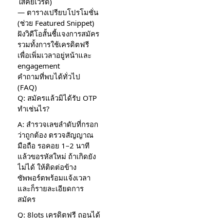
ใส่คีย์เวิร์ด)
— ตารางเปรียบโปรโมชั่น
(ช่วย Featured Snippet)
ฝังวิดีโอสั้นชี้แจงการสมัคร
รวมทั้งการใช้เครดิตฟรี
เพื่อเพิ่มเวลาอยู่หน้าและ
engagement
คำถามที่พบได้ทั่วไป
(FAQ)
Q: สมัครแล้วมิได้รับ OTP
ทำเช่นไร?
A: สำรวจเลขลำดับที่กรอก
ว่าถูกต้อง ตรวจสัญญาณ
มือถือ รอคอย 1–2 นาที
แล้วขอรหัสใหม่ ถ้าเกิดยัง
ไม่ได้ ให้ติดต่อข้าง
ซัพพอร์ตพร้อมแจ้งเวลา
และก็รายละเอียดการ
สมัคร
Q: 8lots เครดิตฟรี ถอนได้