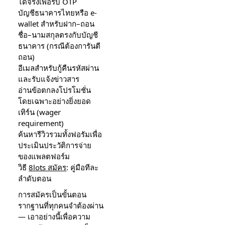
ได้จริงเพื่อรับ OTP
บัญชีธนาคารไทยหรือ e-
wallet สำหรับฝาก–ถอน
ชื่อ–นามสกุลตรงกับบัญชี
ธนาคาร (กรณีต้องการันตี
ถอน)
อีเมลสำหรับกู้คืนรหัสผ่าน
และรับแจ้งข่าวสาร
อ่านข้อตกลงโปรโมชั่น
โดยเฉพาะอย่างยิ่งยอด
เทิร์น (wager
requirement)
ค้นหารีวิวรวมทั้งฟอรัมเพื่อ
ประเมินประวัติการจ่าย
ของแพลตฟอร์ม
วิธี
8lots สมัคร
: คู่มือทีละ
ลำดับตอน
การสมัครเป็นขั้นตอน
รากฐานที่ทุกคนจำต้องผ่าน
— เอาอย่างนี้เพื่อความ