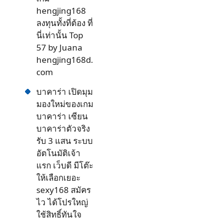
hengjing168
ลงทุนทั้งที่ต้อง ที่
นี่เท่านั้น Top
57 by Juana
hengjing168d.
com
บาคาร่า เปิดมุม
มองใหม่ของเกม
บาคาร่า เซียน
บาคาร่าตัวจริง
รับ 3 แสน ระบบ
อัตโนมัติเจ้า
แรก เว็บดี มีโต๊ะ
ให้เลือกเยอะ
sexy168 สมัคร
ไว ได้โปรใหญ่
ใช้สิทธิ์ทันใจ