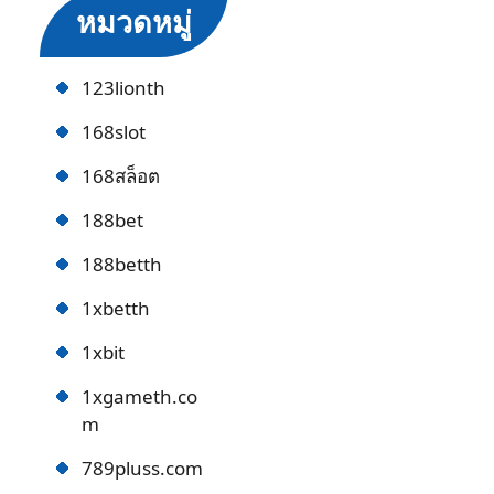
หมวดหมู่
123lionth
168slot
168สล็อต
188bet
188betth
1xbetth
1xbit
1xgameth.co
m
789pluss.com