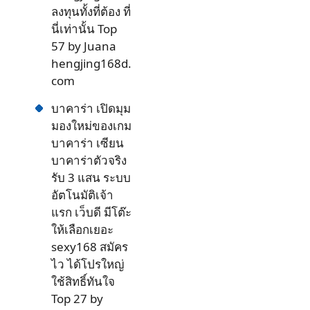
ลงทุนทั้งที่ต้อง ที่
นี่เท่านั้น Top
57 by Juana
hengjing168d.
com
บาคาร่า เปิดมุม
มองใหม่ของเกม
บาคาร่า เซียน
บาคาร่าตัวจริง
รับ 3 แสน ระบบ
อัตโนมัติเจ้า
แรก เว็บดี มีโต๊ะ
ให้เลือกเยอะ
sexy168 สมัคร
ไว ได้โปรใหญ่
ใช้สิทธิ์ทันใจ
Top 27 by