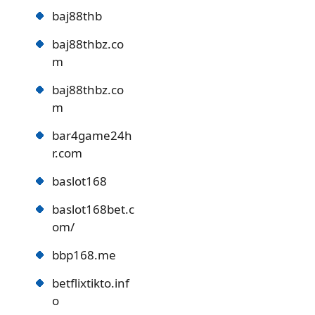
baj88thb
baj88thbz.co
m
baj88thbz.co
m
bar4game24h
r.com
baslot168
baslot168bet.c
om/
bbp168.me
betflixtikto.inf
o