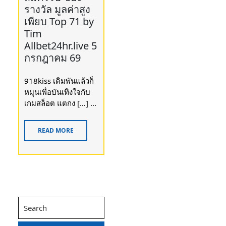
รางวัล มูลค่าสูง
เพียบ Top 71 by
Tim
Allbet24hr.live 5
กรกฎาคม 69
918kiss เดิมพันแล้วก็
หมุนเพื่อบันเทิงใจกับ
เกมสล็อต แตกง […] ...
READ MORE