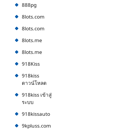
888pg
8lots.com
8lots.com
8lots.me
8lots.me
918Kiss
918kiss
ดาวน์โหลด
918kiss เข้าสู่
ระบบ
918kissauto
9kpluss.com