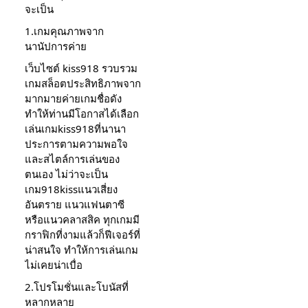
จะเป็น
1.เกมคุณภาพจาก
นานัปการค่าย
เว็บไซต์ kiss918 รวบรวม
เกมสล็อตประสิทธิภาพจาก
มากมายค่ายเกมชื่อดัง
ทำให้ท่านมีโอกาสได้เลือก
เล่นเกมkiss918ที่นานา
ประการตามความพอใจ
และสไตล์การเล่นของ
ตนเอง ไม่ว่าจะเป็น
เกม918kissแนวเสี่ยง
อันตราย แนวแฟนตาซี
หรือแนวคลาสสิค ทุกเกมมี
กราฟิกที่งามแล้วก็ฟีเจอร์ที่
น่าสนใจ ทำให้การเล่นเกม
ไม่เคยน่าเบื่อ
2.โปรโมชั่นและโบนัสที่
หลากหลาย