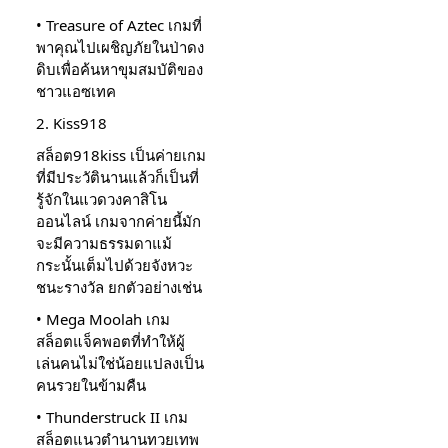
• Treasure of Aztec เกมที่
พาคุณไปเผชิญภัยในป่าดง
ดิบเพื่อค้นหาขุมสมบัติของ
ชาวแอซเทค
2. Kiss918
สล็อต918kiss เป็นค่ายเกม
ที่มีประวัตินานแล้วก็เป็นที่
รู้จักในแวดวงคาสิโน
ออนไลน์ เกมจากค่ายนี้มัก
จะมีความธรรมดาแม้
กระนั้นเต็มไปด้วยจังหวะ
ชนะรางวัล ยกตัวอย่างเช่น
• Mega Moolah เกม
สล็อตแจ็คพอตที่ทำให้ผู้
เล่นคนไม่ใช่น้อยแปลงเป็น
คนรวยในข้ามคืน
• Thunderstruck II เกม
สล็อตแนวตำนานทวยเทพ