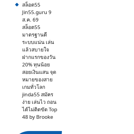
สล็อต55
Jin55.guru 9
ส.ค. 69
สล็อต55
มาตรฐานดี
ระบบแน่น เล่น
แล้วสบายใจ
ฝากแรกของวัน
20% ทุนน้อย
สอยเงินแสน จุด
หมายของสาย
เกมทั่วโลก
jinda55 สมัคร
ง่าย เล่นไว ถอน
ได้ไม่ติดขัด Top
48 by Brooke