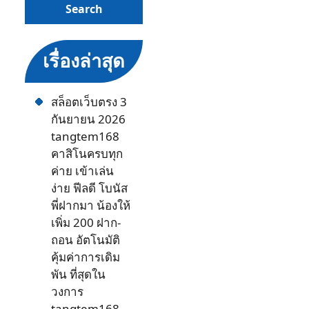
เรื่องล่าสุด
สล็อตเว็บตรง 3
กันยายน 2026
tangtem168
คาสิโนครบทุก
ค่าย เข้าเล่น
ง่าย ฟีลดี โบนัส
พี่ฝากมา น้องให้
เพิ่ม 200 ฝาก-
ถอน อัตโนมัติ
คุ้มค่าการเดิม
พัน ที่สุดใน
วงการ
tangtem168