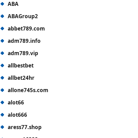
ABA
ABAGroup2
abbet789.com
adm789.info
adm789.vip
allbestbet
allbet24hr
allone745s.com
alot66
alot666
aress77.shop