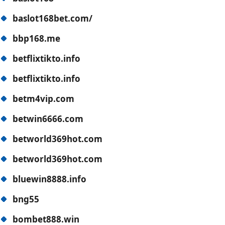
baslot168bet.com/
bbp168.me
betflixtikto.info
betflixtikto.info
betm4vip.com
betwin6666.com
betworld369hot.com
betworld369hot.com
bluewin8888.info
bng55
bombet888.win