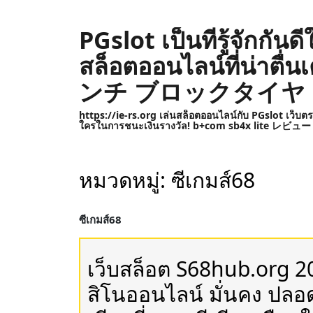
PGslot เป็นที่รู้จักกัน
สล็อตออนไลน์ที่น่าตื่นเ
ンチ ブロックタイヤ
https://ie-rs.org เล่นสล็อตออนไลน์กับ PGslot เว็บต
ใครในการชนะเงินรางวัล! b+com sb4x lite レビュー
หมวดหมู่:
ซีเกมส์68
ซีเกมส์68
เว็บสล็อต S68hub.org 2
สิโนออนไลน์ มั่นคง ปลอด