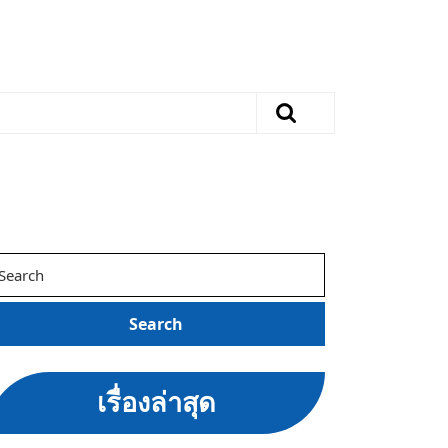
เรื่องล่าสุด