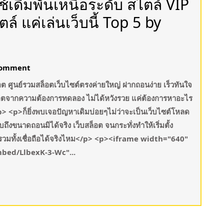
ใช้เดิมพันเหนือระดับ สไตล์ VIP
์ แค่เล่นเว็บนี้ Top 5 by
omment
ศูนย์รวมสล็อตเว็บไซต์ตรงค่ายใหญ่ ฝากถอนง่าย เร็วทันใจ
่นสล็อตจากความต้องการทดลอง ไม่ได้หวังรวย แค่ต้องการหาอะไร
</p> <p>ก็ยิ่งพบเจอปัญหาเดิมบ่อยๆไม่ว่าจะเป็นเว็บไซต์โหลด
ึงขนาดถอนมิได้จริง เว็บสล็อต จนกระทั่งทำให้เริ่มตั้ง
ย รวมทั้งเชื่อถือได้จริงไหม</p> <p><iframe width="640"
bed/LlbexK-3-Wc"...