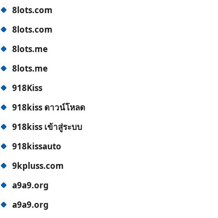
8lots.com
8lots.com
8lots.me
8lots.me
918Kiss
918kiss ดาวน์โหลด
918kiss เข้าสู่ระบบ
918kissauto
9kpluss.com
a9a9.org
a9a9.org