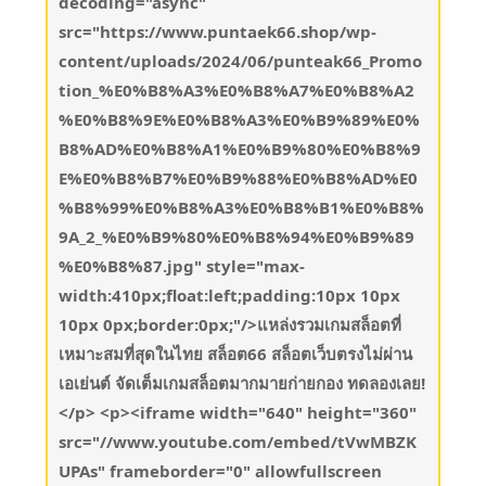
decoding="async"
src="https://www.puntaek66.shop/wp-
content/uploads/2024/06/punteak66_Promo
tion_%E0%B8%A3%E0%B8%A7%E0%B8%A2
%E0%B8%9E%E0%B8%A3%E0%B9%89%E0%
B8%AD%E0%B8%A1%E0%B9%80%E0%B8%9
E%E0%B8%B7%E0%B9%88%E0%B8%AD%E0
%B8%99%E0%B8%A3%E0%B8%B1%E0%B8%
9A_2_%E0%B9%80%E0%B8%94%E0%B9%89
%E0%B8%87.jpg" style="max-
width:410px;float:left;padding:10px 10px
10px 0px;border:0px;"/>แหล่งรวมเกมสล็อตที่
เหมาะสมที่สุดในไทย สล็อต66 สล็อตเว็บตรงไม่ผ่าน
เอเย่นต์ จัดเต็มเกมสล็อตมากมายก่ายกอง ทดลองเลย!
</p> <p><iframe width="640" height="360"
src="//www.youtube.com/embed/tVwMBZK
UPAs" frameborder="0" allowfullscreen