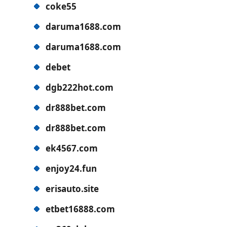
coke55
daruma1688.com
daruma1688.com
debet
dgb222hot.com
dr888bet.com
dr888bet.com
ek4567.com
enjoy24.fun
erisauto.site
etbet16888.com