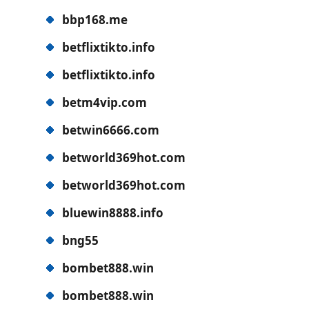
bbp168.me
betflixtikto.info
betflixtikto.info
betm4vip.com
betwin6666.com
betworld369hot.com
betworld369hot.com
bluewin8888.info
bng55
bombet888.win
bombet888.win