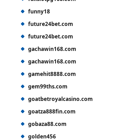
funny18
future24bet.com
future24bet.com
gachawin168.com
gachawin168.com
gamehit8888.com
gem99ths.com
goatbetroyalcasino.com
goatza888fin.com
gobaza88.com
golden456