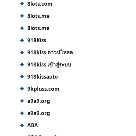
8lots.com
8lots.me
8lots.me
918Kiss
918kiss ดาวน์โหลด
918kiss เข้าสู่ระบบ
918kissauto
9kpluss.com
a9a9.org
a9a9.org
ABA