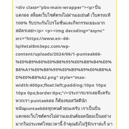
<div class="pbs-main-wrapper"><p>ปั่น
แตก66 สล็อตเว็บไซต์ตรงไม่ผ่านเอเย่นต์ เว็บตรงแท้
100% รับประกันโปรโมชั่นและกิจกรรมเยอะมาก
สมัครเลย!</p> <p><img decoding="async"
src="https://www.xn--66-
lqi9etal8m3epc.com/wp-
content/uploads/2024/06/1-punteak66-
%E0%B9%80%E0%B8%95%E0%B8%B4%E0%
B8%A1%E0%B8%99%E0%B9%89%E0%B8%A
D%E0%B8%A2.png" style="max-
width:400px;float:left;padding:10px 10px
10px 0px;border:0px;"/>ประการแรกเลยจ๊ะครับ
พวกเรา puntaek66 ก็ต้องขอสวัสดีนัก
พนันpuntaek66ทุกคนด้วยนะครับ เราเป็นปั่น
แตก66เว็บไซต์ตรงไม่ผ่านเอเย่นต์ยอดนิยมเป็นอย่าง
มากในประเทศไทยเวลานี้ ถ้าคุณยังไม่รู้จักเราล่ะก็ มา