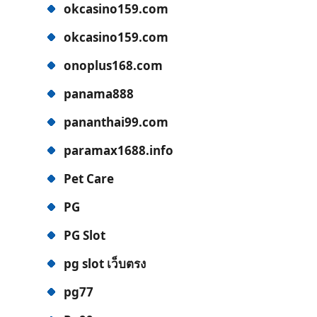
okcasino159.com
okcasino159.com
onoplus168.com
panama888
pananthai99.com
paramax1688.info
Pet Care
PG
PG Slot
pg slot เว็บตรง
pg77