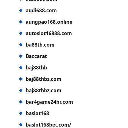
audi688.com
aungpao168.online
autoslot16888.com
ba88th.com
Baccarat
baj88thb
baj88thbz.com
baj88thbz.com
bar4game24hr.com
baslot168
baslot168bet.com/