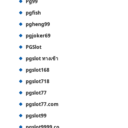
Pg99
pgfish
pgheng99
pgjoker69
PGSlot
pgslot ทางเข้า
pgslot168
pgslot718
pgslot77
pgslot77.com
pgslot99
pgslot9999.co