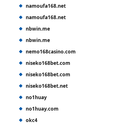
namoufa168.net
namoufa168.net
nbwin.me
nbwin.me
nemo168casino.com
niseko168bet.com
niseko168bet.com
niseko168bet.net
no1huay
no1huay.com
okc4