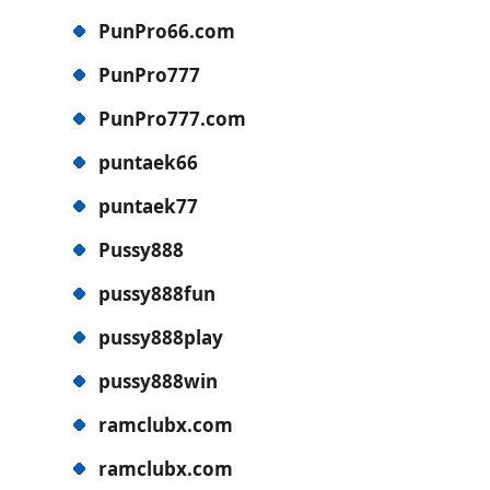
PunPro66.com
PunPro777
PunPro777.com
puntaek66
puntaek77
Pussy888
pussy888fun
pussy888play
pussy888win
ramclubx.com
ramclubx.com