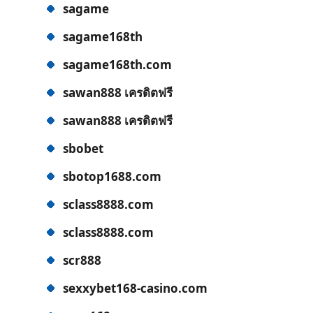
sagame
sagame168th
sagame168th.com
sawan888 เครดิตฟรี
sawan888 เครดิตฟรี
sbobet
sbotop1688.com
sclass8888.com
sclass8888.com
scr888
sexxybet168-casino.com