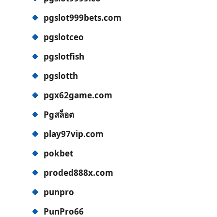
pgslot999bets.com
pgslotceo
pgslotfish
pgslotth
pgx62game.com
Pgสล็อต
play97vip.com
pokbet
proded888x.com
punpro
PunPro66