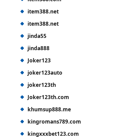
item388.net
item388.net
jinda55
jinda888
Joker123
joker123auto
joker123th
Joker123th.com
khumsup888.me
kingromans789.com
kingxxxbet123.com