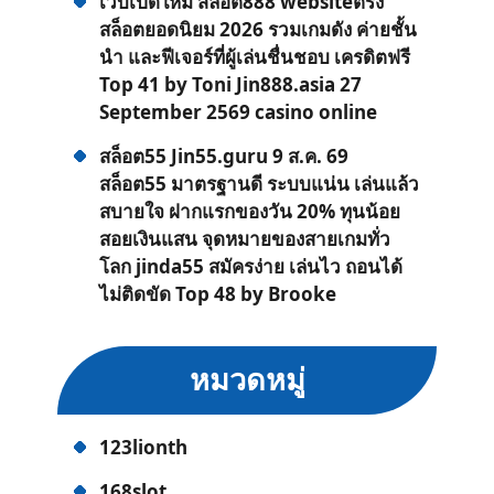
เว็บเปิดใหม่ สล็อต888 websiteตรง
สล็อตยอดนิยม 2026 รวมเกมดัง ค่ายชั้น
นำ และฟีเจอร์ที่ผู้เล่นชื่นชอบ เครดิตฟรี
Top 41 by Toni Jin888.asia 27
September 2569 casino online
สล็อต55 Jin55.guru 9 ส.ค. 69
สล็อต55 มาตรฐานดี ระบบแน่น เล่นแล้ว
สบายใจ ฝากแรกของวัน 20% ทุนน้อย
สอยเงินแสน จุดหมายของสายเกมทั่ว
โลก jinda55 สมัครง่าย เล่นไว ถอนได้
ไม่ติดขัด Top 48 by Brooke
หมวดหมู่
123lionth
168slot