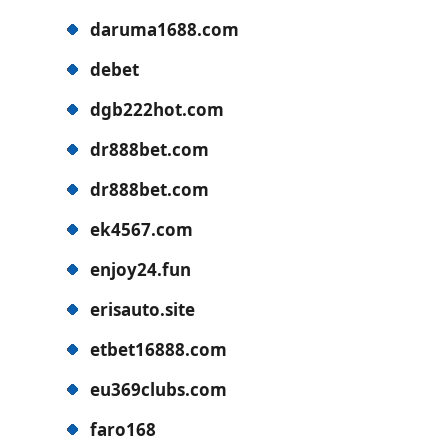
daruma1688.com
debet
dgb222hot.com
dr888bet.com
dr888bet.com
ek4567.com
enjoy24.fun
erisauto.site
etbet16888.com
eu369clubs.com
faro168