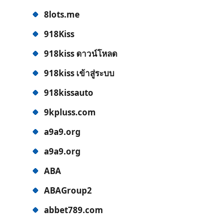
8lots.me
918Kiss
918kiss ดาวน์โหลด
918kiss เข้าสู่ระบบ
918kissauto
9kpluss.com
a9a9.org
a9a9.org
ABA
ABAGroup2
abbet789.com