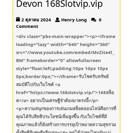
Devon 168Slotvip.vip
2 ตุลาคม 2024
Henry Long
0
Comment
<div class="pbs-main-wrapper"><p><iframe
loading="lazy" width="640" height="360"
src="//www.youtube.com/embed/MvZite4l_
BM" frameborder="0" allowfullscreen
style="float:left;padding:10px 10px 10px
0px;border:0px;"></iframe>รับโชครับทรัพย์
สมบัติไปกับเว็บไซต์ <a
href="https://www.168slotvip.vip/">168สล็อ
ต</a> อยากเป็นเศรษฐีจำต้องมาตรงนี้</p>
<p>ความสนุกของการเล่นเกมสล็อตออนไลน์คือการที่
คุณได้รับสิทธิประโยชน์เพิ่มสูงขึ้น กับเว็บไซต์ที่มี
คุณภาพแล้วก็ยังสร้างการบรรลุเป้าหมายความสุขรวม
ทั้งสิทธิพิเศษดีๆอีกเยอะแยะ พูดได้ว่าคนไหนกันแน่