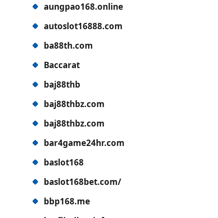
aungpao168.online
autoslot16888.com
ba88th.com
Baccarat
baj88thb
baj88thbz.com
baj88thbz.com
bar4game24hr.com
baslot168
baslot168bet.com/
bbp168.me