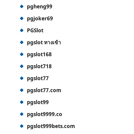
pgheng99
pgjoker69
PGSlot
pgslot ทางเข้า
pgslot168
pgslot718
pgslot77
pgslot77.com
pgslot99
pgslot9999.co
pgslot999bets.com