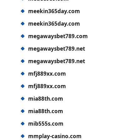
meekin365day.com
meekin365day.com
megawaysbet789.com
megawaysbet789.net
megawaysbet789.net
mfj889xx.com
mfj889xx.com
mia88th.com
mia88th.com
mib555s.com
mmplay-casino.com