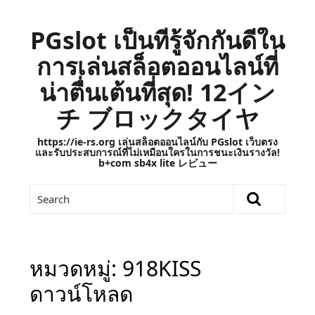
PGslot เป็นที่รู้จักกันดีใน
การเล่นสล็อตออนไลน์ที่
น่าตื่นเต้นที่สุด! 12イン
チ ブロックタイヤ
https://ie-rs.org เล่นสล็อตออนไลน์กับ PGslot เว็บตรง
และรับประสบการณ์ที่ไม่เหมือนใครในการชนะเงินรางวัล!
b+com sb4x lite レビュー
หมวดหมู่:
918KISS
ดาวน์โหลด