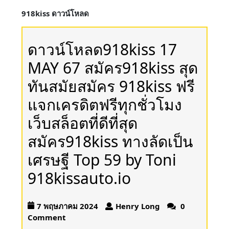
918kiss ดาวน์โหลด
ดาวน์โหลด918kiss 17
MAY 67 สมัคร918kiss สุด
ทันสมัยสมัคร 918kiss ฟรี
แจกเครดิตฟรีทุกชั่วโมง
เว็บสล็อตที่ดีที่สุด
สมัคร918kiss ทางลัดเป็น
เศรษฐี Top 59 by Toni
918kissauto.io
7 พฤษภาคม 2024
Henry Long
0
Comment