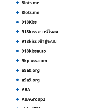
8lots.me
8lots.me
918Kiss
918kiss ดาวน์โหลด
918kiss เข้าสู่ระบบ
918kissauto
9kpluss.com
a9a9.org
a9a9.org
ABA
ABAGroup2