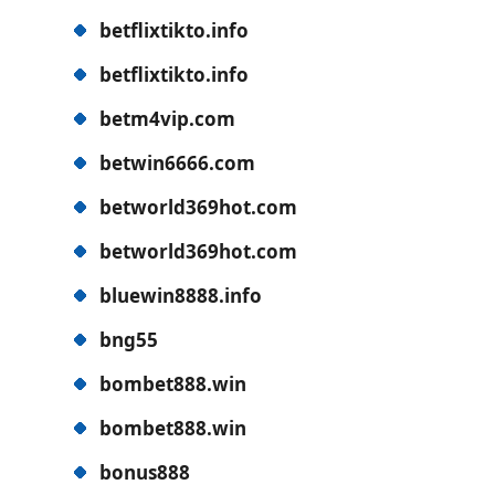
betflixtikto.info
betflixtikto.info
betm4vip.com
betwin6666.com
betworld369hot.com
betworld369hot.com
bluewin8888.info
bng55
bombet888.win
bombet888.win
bonus888