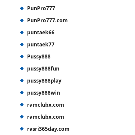
PunPro777
PunPro777.com
puntaek66
puntaek77
Pussy888
pussy888fun
pussy888play
pussy888win
ramclubx.com
ramclubx.com
rasri365day.com