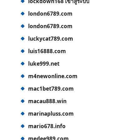
lockdown168 เข้าสู่ระบบ
london6789.com
london6789.com
luckycat789.com
luis16888.com
luke999.net
m4newonline.com
mac1bet789.com
macau888.win
marinapluss.com
mario678.info
medee989.com