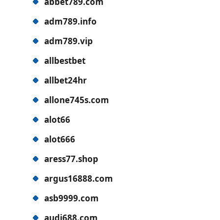
abbet789.com
adm789.info
adm789.vip
allbestbet
allbet24hr
allone745s.com
alot66
alot666
aress77.shop
argus16888.com
asb9999.com
audi688.com