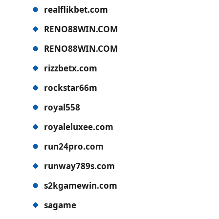
realflikbet.com
RENO88WIN.COM
RENO88WIN.COM
rizzbetx.com
rockstar66m
royal558
royaleluxee.com
run24pro.com
runway789s.com
s2kgamewin.com
sagame