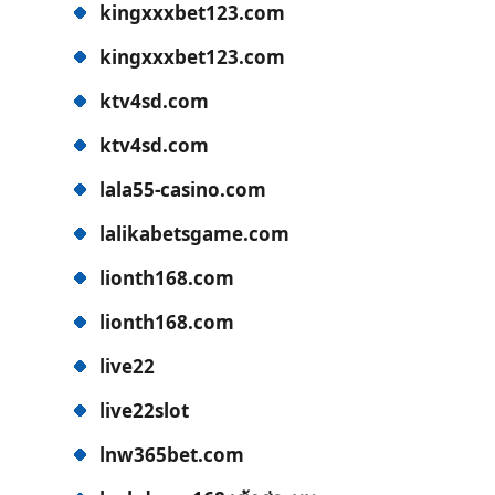
kingxxxbet123.com
kingxxxbet123.com
ktv4sd.com
ktv4sd.com
lala55-casino.com
lalikabetsgame.com
lionth168.com
lionth168.com
live22
live22slot
lnw365bet.com