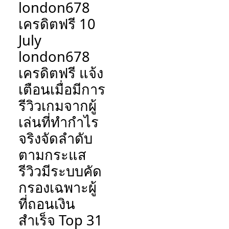
london678
เครดิตฟรี 10
July
london678
เครดิตฟรี แจ้ง
เตือนเมื่อมีการ
รีวิวเกมจากผู้
เล่นที่ทำกำไร
จริงจัดลำดับ
ตามกระแส
รีวิวมีระบบคัด
กรองเฉพาะผู้
ที่ถอนเงิน
สำเร็จ Top 31