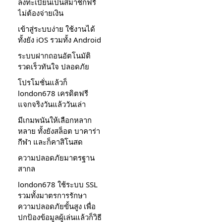
ลงทะเบียนเป็นสมาชิกฟรี
ไม่ต้องจ่ายเงิน
เข้าสู่ระบบง่าย ใช้งานได้
ทั้งยัง iOS รวมทั้ง Android
ระบบฝากถอนอัตโนมัติ
รวดเร็วทันใจ ปลอดภัย
โปรโมชั่นแล้วก็
london678 เครดิตฟรี
แจกจริงวันแล้ววันเล่า
มีเกมพนันให้เลือกหลาก
หลาย ทั้งยังสล็อต บาคาร่า
กีฬา และก็คาสิโนสด
ความปลอดภัยมาตรฐาน
สากล
london678 ใช้ระบบ SSL
รวมทั้งมาตรการรักษา
ความปลอดภัยขั้นสูง เพื่อ
ปกป้องข้อมูลผู้เล่นแล้วก็วิธี