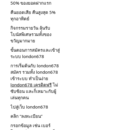
50% ของยอดฝากแรก
คืนยอดเสีย คืนสูงสุด 5%
ทุกอาทิตย์
กิจกรรมรายวัน ลุ้นรับ
โบนัสพิเศษรวมทั้งของ
ขวัญมากมาย
ขั้นตอนการสมัครและเข้าสู่
ระบบ london678
การเริ่มต้นกับ london678
สมัคร รวมทั้ง london678
เข้าระบบ ทำเป็นง่าย
london678 เครดิตฟรี
ไม่
ซับซ้อน และก็เหมาะกับผู้
เล่นทุกคน
ไปสู่เว็บ london678
คลิก “ลงทะเบียน”
กรอกข้อมูล เช่น เบอร์