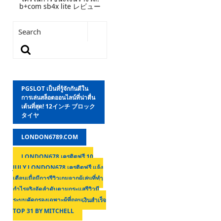
b+com sb4x lite レビュー
PGSLOT เป็นที่รู้จักกันดีใน
การเล่นสล็อตออนไลน์ที่น่าตื่น
เต้นที่สุด! 12インチ ブロック
タイヤ
LONDON6789.COM
LONDON678 เครดิตฟรี 10
JULY LONDON678 เครดิตฟรี แจ้ง
เตือนเมื่อมีการรีวิวเกมจากผู้เล่นที่ทำ
กำไรจริงจัดลำดับตามกระแสรีวิวมี
ระบบคัดกรองเฉพาะผู้ที่ถอนเงินสำเร็จ
TOP 31 BY MITCHELL