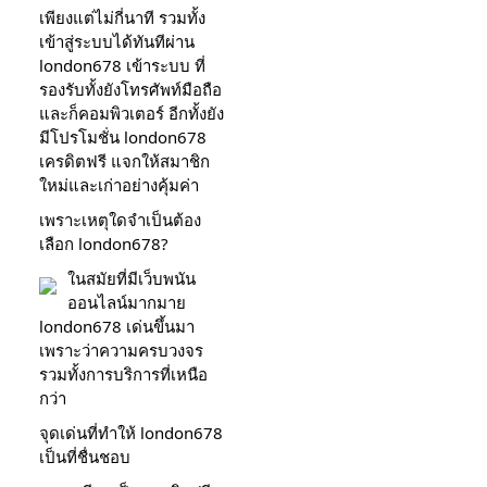
เพียงแต่ไม่กี่นาที รวมทั้ง
เข้าสู่ระบบได้ทันทีผ่าน
london678 เข้าระบบ ที่
รองรับทั้งยังโทรศัพท์มือถือ
และก็คอมพิวเตอร์ อีกทั้งยัง
มีโปรโมชั่น london678
เครดิตฟรี แจกให้สมาชิก
ใหม่และเก่าอย่างคุ้มค่า
เพราะเหตุใดจำเป็นต้อง
เลือก london678?
ในสมัยที่มีเว็บพนัน
ออนไลน์มากมาย
london678 เด่นขึ้นมา
เพราะว่าความครบวงจร
รวมทั้งการบริการที่เหนือ
กว่า
จุดเด่นที่ทำให้ london678
เป็นที่ชื่นชอบ