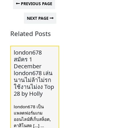
PREVIOUS PAGE
NEXT PAGE
Related Posts
london678
สมัคร 1
December
london678 เล่น
นานไม่ล้าไม่รก
ใช้งานไม่งง Top
28 by Holly
london678 เป็น
แพลตฟอร์มเกม
ออนไลน์ที่เก็บสล็อต,
คาสิโนสด […] ...