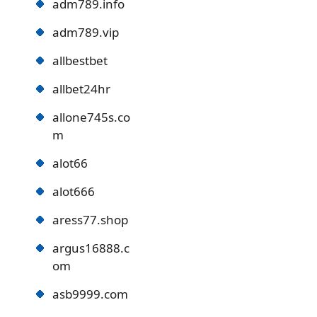
adm789.info
adm789.vip
allbestbet
allbet24hr
allone745s.co
m
alot66
alot666
aress77.shop
argus16888.c
om
asb9999.com