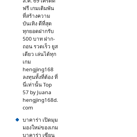
ส.ค. 69 เครดิต
ฟรี เกมเดิมพัน
ที่สร้างความ
บันเทิง ดีที่สุด
ทุกยอดฝากรับ
500 บาท ฝาก-
ถอน รวดเร็ว ยูส
เดียว เล่นได้ทุก
เกม
hengjing168
ลงทุนทั้งที่ต้อง ที่
นี่เท่านั้น Top
57 by Juana
hengjing168d.
com
บาคาร่า เปิดมุม
มองใหม่ของเกม
บาคาร่า เซียน