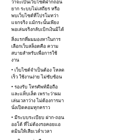
ว่าจะเป็นเว็บไซต์ฝากถอน
ยาก ระบบไม่เสถียร หรือ
พบเว็บไซต์ที่โปรโมทว่า
แจกจริง แม้กระนั้นเพียง
พอเล่นจริงกลับเบิกเงินมิได้
สิ่งแรกที่ผมมองหาในการ
เลือกเว็บสล็อตคือ ความ
สบายสำหรับเพื่อการใช้
งาน
• เว็บไซต์จำเป็นต้อง โหลด
เร็ว ใช้งานง่าย ไม่ซับซ้อน
• รองรับ โทรศัพท์มือถือ
และแท็บเล็ต เพราะว่าผม
เล่นเวลาว่าง ไม่ต้องการมา
นั่งเปิดคอมทุกคราว
• มีระบบระเบียบ ฝาก-ถอน
ออโต้ ที่ไม่ต้องรอคอยแอ
ดมินให้เสียเวล่ำเวลา