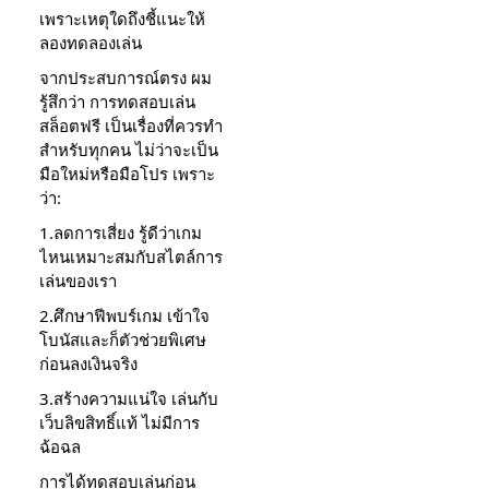
เพราะเหตุใดถึงชี้แนะให้
ลองทดลองเล่น
จากประสบการณ์ตรง ผม
รู้สึกว่า การทดสอบเล่น
สล็อตฟรี เป็นเรื่องที่ควรทำ
สำหรับทุกคน ไม่ว่าจะเป็น
มือใหม่หรือมือโปร เพราะ
ว่า:
1.ลดการเสี่ยง รู้ดีว่าเกม
ไหนเหมาะสมกับสไตล์การ
เล่นของเรา
2.ศึกษาฟีพบร์เกม เข้าใจ
โบนัสและก็ตัวช่วยพิเศษ
ก่อนลงเงินจริง
3.สร้างความแน่ใจ เล่นกับ
เว็บลิขสิทธิ์แท้ ไม่มีการ
ฉ้อฉล
การได้ทดสอบเล่นก่อน