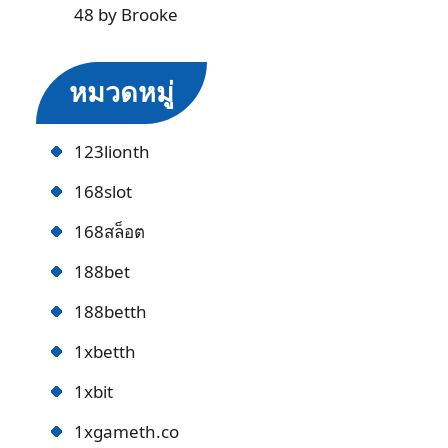
48 by Brooke
หมวดหมู่
123lionth
168slot
168สล็อต
188bet
188betth
1xbetth
1xbit
1xgameth.co