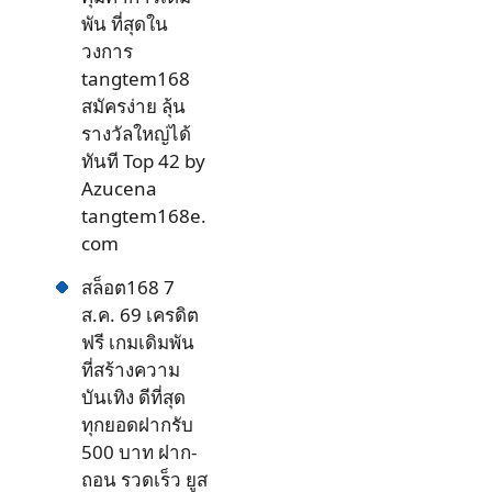
พัน ที่สุดใน
วงการ
tangtem168
สมัครง่าย ลุ้น
รางวัลใหญ่ได้
ทันที Top 42 by
Azucena
tangtem168e.
com
สล็อต168 7
ส.ค. 69 เครดิต
ฟรี เกมเดิมพัน
ที่สร้างความ
บันเทิง ดีที่สุด
ทุกยอดฝากรับ
500 บาท ฝาก-
ถอน รวดเร็ว ยูส