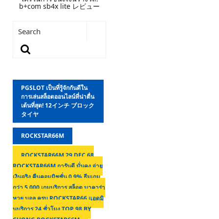
b+com sb4x lite レビュー
PGSLOT เป็นที่รู้จักกันดีใน
การเล่นสล็อตออนไลน์ที่น่าตื่น
เต้นที่สุด! 12インチ ブロック
タイヤ
ROCKSTAR66M
ROCKSTAR66M 29 DEC 68
ROCKSTAR66M การันตี มั่นคง จ่าย
เงินจริง คืนคอมมิชชั่น 0.9% ธีมเกม
กว่า 5,000 เกมบริการ สล็อต บาคาร่า
หวย บอล ครบ ROCKSTAR66 แอดมิ
นบริการ 24 ชั่วโมง TOP 98 BY