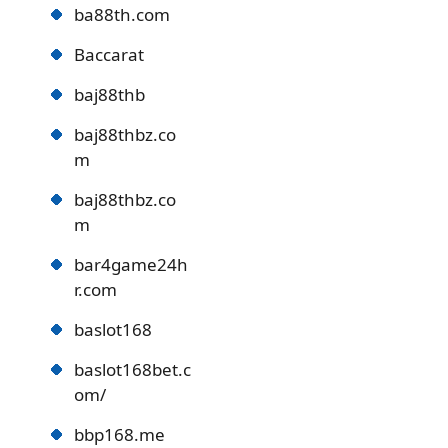
ba88th.com
Baccarat
baj88thb
baj88thbz.co
m
baj88thbz.co
m
bar4game24h
r.com
baslot168
baslot168bet.c
om/
bbp168.me