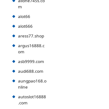
allone745s.co
m
alot66
alot666
aress77.shop
argus16888.c
om
asb9999.com
audi688.com
aungpao168.o
nline
autoslot16888
.com