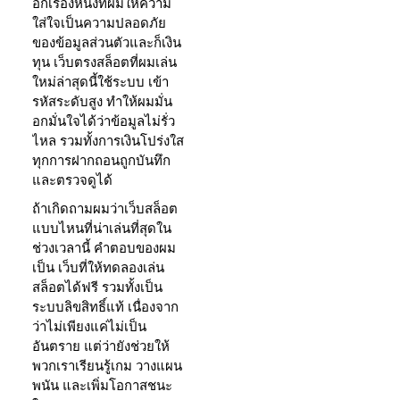
อีกเรื่องหนึ่งที่ผมให้ความ
ใส่ใจเป็นความปลอดภัย
ของข้อมูลส่วนตัวและก็เงิน
ทุน เว็บตรงสล็อตที่ผมเล่น
ใหม่ล่าสุดนี้ใช้ระบบ เข้า
รหัสระดับสูง ทำให้ผมมั่น
อกมั่นใจได้ว่าข้อมูลไม่รั่ว
ไหล รวมทั้งการเงินโปร่งใส
ทุกการฝากถอนถูกบันทึก
และตรวจดูได้
ถ้าเกิดถามผมว่าเว็บสล็อต
แบบไหนที่น่าเล่นที่สุดใน
ช่วงเวลานี้ คำตอบของผม
เป็น เว็บที่ให้ทดลองเล่น
สล็อตได้ฟรี รวมทั้งเป็น
ระบบลิขสิทธิ์แท้ เนื่องจาก
ว่าไม่เพียงแค่ไม่เป็น
อันตราย แต่ว่ายังช่วยให้
พวกเราเรียนรู้เกม วางแผน
พนัน และเพิ่มโอกาสชนะ