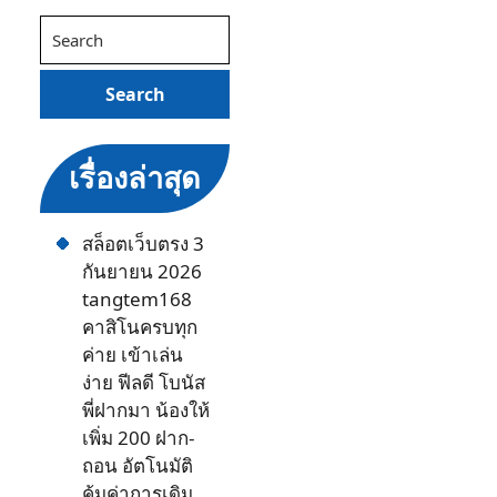
เรื่องล่าสุด
สล็อตเว็บตรง 3
กันยายน 2026
tangtem168
คาสิโนครบทุก
ค่าย เข้าเล่น
ง่าย ฟีลดี โบนัส
พี่ฝากมา น้องให้
เพิ่ม 200 ฝาก-
ถอน อัตโนมัติ
คุ้มค่าการเดิม