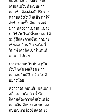
ผมคิดออกว่า ทีแรกๆผม
เคยเล่นเว็บที่ระบบฝาก
ถอนช้า ต้องส่งสลิปรับรอง
หลายครั้งเงินไม่เข้า ทำให้
ล่าช้ารวมทั้งเสียอารมณ์
มาก หลังจากเปลี่ยนแปลง
มาใช้เว็บไซต์ที่ระบบออโต้
ผมรู้สึกสะดวกขึ้นมากมาย
เพียงแค่โอนเงิน รอไม่กี่
วินาที เครดิตเข้าในทันที
เล่นต่อได้เลย
rockstar66 ใหม่ปัจจุบัน
เว็บไซต์ตรงสล็อต ฝาก
ถอนอัตโนมัติ 1 วัน ไม่มี
อย่างน้อย
คราวก่อนตอนที่ผมเล่นเกม
สล็อตออนไลน์ ครั้งใด
ก็ตามต้องการเติมเงินหรือ
ถอนเงิน มักประสบพบเจอ
กับปัญหาเรื่องขั้นตอนยุ่ง