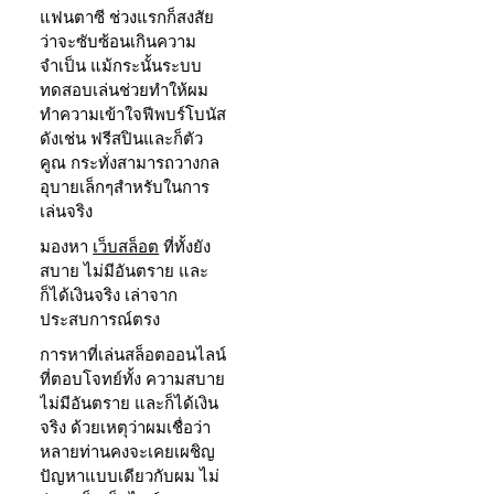
แฟนตาซี ช่วงแรกก็สงสัย
ว่าจะซับซ้อนเกินความ
จำเป็น แม้กระนั้นระบบ
ทดสอบเล่นช่วยทำให้ผม
ทำความเข้าใจฟีพบร์โบนัส
ดังเช่น ฟรีสปินและก็ตัว
คูณ กระทั่งสามารถวางกล
อุบายเล็กๆสำหรับในการ
เล่นจริง
มองหา
เว็บสล็อต
ที่ทั้งยัง
สบาย ไม่มีอันตราย และ
ก็ได้เงินจริง เล่าจาก
ประสบการณ์ตรง
การหาที่เล่นสล็อตออนไลน์
ที่ตอบโจทย์ทั้ง ความสบาย
ไม่มีอันตราย และก็ได้เงิน
จริง ด้วยเหตุว่าผมเชื่อว่า
หลายท่านคงจะเคยเผชิญ
ปัญหาแบบเดียวกับผม ไม่