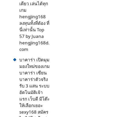
เดียว เล่นได้ทุก
เกม
hengjing168
ลงทุนทั้งที่ต้อง ที่
นี่เท่านั้น Top
57 by Juana
hengjing168d.
com
บาคาร่า เปิดมุม
มองใหม่ของเกม
บาคาร่า เซียน
บาคาร่าตัวจริง
รับ 3 แสน ระบบ
อัตโนมัติเจ้า
แรก เว็บดี มีโต๊ะ
ให้เลือกเยอะ
sexy168 สมัคร