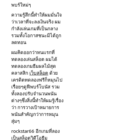
พบร์ใหม่ๆ
ความรู้สึกนี้ทำให้ผมมั่นใจ
ว่าเวลาที่จะลงเงินจริง ผม
กำลังเล่นเกมที่เป็นกลาง
รวมทั้งโอกาสชนะมิได้ถูก
ลดทอน
ผมคิดออกว่าหนแรกที่
ทดลองเล่นสล็อต ผมได้
ทดลองเกมธีมผลไม้สุด
คลาสสิก
เว็บสล็อต
ด้วย
เครดิตทดลองฟรีก็หมุนไป
เรื่อยๆดูฟีพบร์โบนัส รวม
ทั้งลองปรับจำนวนพนัน
ต่างๆซึ่งสิ่งนี้ทำให้ผมรู้เรื่อง
ว่า การวางเป้าหมายการ
พนันสำคัญกว่าการหมุน
สุ่มๆ
rockstar66 อีกเกมที่ลอง
เป็นสล็อตวิดีโอธีม