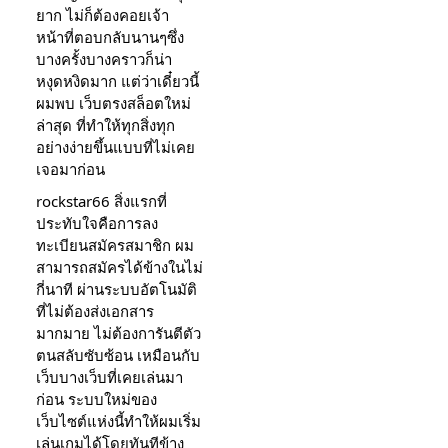
ยาก ไม่ก็ต้องคอยเจ้า
หน้าที่ตอบกลับนานๆซึ่ง
บางครั้งบางคราวก็น่า
หงุดหงิดมาก แต่ว่าเดี๋ยวนี้
ผมพบ เว็บตรงสล็อตใหม่
ล่าสุด ที่ทำให้ทุกสิ่งทุก
อย่างง่ายขึ้นแบบที่ไม่เคย
เจอมาก่อน
rockstar66 สิ่งแรกที่
ประทับใจคือการลง
ทะเบียนสมัครสมาชิก ผม
สามารถสมัครได้ข้างในไม่
กี่นาที ผ่านระบบอัตโนมัติ
ที่ไม่ต้องส่งเอกสาร
มากมาย ไม่ต้องการันตีตัว
ตนสลับซับซ้อน เหมือนกับ
เว็บบางเว็บที่เคยเล่นมา
ก่อน ระบบใหม่ของ
เว็บไซต์แห่งนี้ทำให้ผมเริ่ม
เล่นเกมได้โดยทันทีข้าง