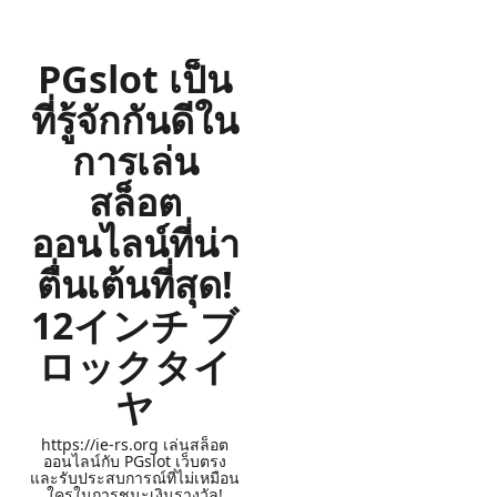
PGslot เป็น
ที่รู้จักกันดีใน
การเล่น
สล็อต
ออนไลน์ที่น่า
ตื่นเต้นที่สุด!
12インチ ブ
ロックタイ
ヤ
https://ie-rs.org เล่นสล็อต
ออนไลน์กับ PGslot เว็บตรง
และรับประสบการณ์ที่ไม่เหมือน
ใครในการชนะเงินรางวัล!