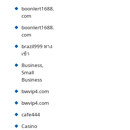
boonlert1688.
com
boonlert1688.
com
brazil999 ทาง
เข้า
Business,
Small
Business
bwvip4.com
bwvip4.com
cafe444
Casino