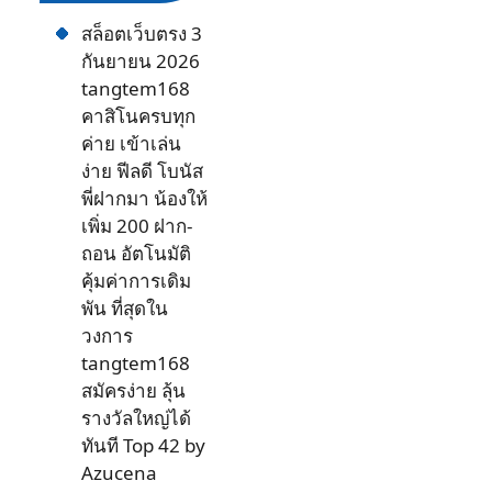
สล็อตเว็บตรง 3
กันยายน 2026
tangtem168
คาสิโนครบทุก
ค่าย เข้าเล่น
ง่าย ฟีลดี โบนัส
พี่ฝากมา น้องให้
เพิ่ม 200 ฝาก-
ถอน อัตโนมัติ
คุ้มค่าการเดิม
พัน ที่สุดใน
วงการ
tangtem168
สมัครง่าย ลุ้น
รางวัลใหญ่ได้
ทันที Top 42 by
Azucena