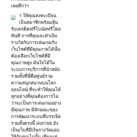
เลยดีกว่า
1.ให้คุณลงทะเบียน
เป็นสมาชิกพร้อมลุ้น
รับเครดิตฟรีโบนัสฟรีโดย
ทันที การที่คุณจะทำเงิน
รางวัลกับการเล่นเกมกับ
เว็บไซต์ที่มีคุณภาพได้นั้น
ต้องเลือกเว็บไซต์ที่มี
คุณภาพสูง มั่นใจได้ใน
ระบบการบริการที่นำสมัย
รวมทั้งที่นี่คือศูนย์รวม
ความสนุกสนานบนโลก
ออนไลน์ ที่จะทำให้คุณได้
ทุกอย่างที่คุณต้องการไม่
ว่าจะเป็นการเล่นเกมอย่าง
มีคุณภาพ มีลักษณะของ
การพัฒนาระบบที่บรรเจิด
รวมทั้งตรงนี้ slot168 ยัง
เป็นเว็บที่มีเงินรางวัลมอบ
ให้กับคุณไม่อั้น เพียงแต่