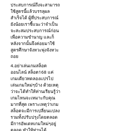
ประสบการณ์ถึงจะสามารถ
ใช้สูตรนี้แล้วบรรลุผล
สำเร็จได้ ผู้ที่ประสบการณ์
ยังน้อยเราชี้แนะว่าจำเป็น
จะสะสมประสบการณ์ก่อน
เพื่อความขำนาญ และก็
หลังจากนั้นจึงค่อยมาใช้
สูตรศึกษาจังหวะพุ่งจังหวะ
ถอย
4.อย่าเล่นเกมสล็อต
ออนไลน์ สล็อต168 แค่
เกมเดียวทดลองแปรไป
เล่นเกมใหม่ๆบ้าง ด้วยเหตุ
ว่าจะได้ทำให้ท่านเรียนรู้ว่า
เกมไหนจะเหมาะกับคุณ
มากที่สุด เพราะเหตุว่าเกม
สล็อตจะมีการเปลี่ยนแปลง
รวมทั้งปรับปรุงโดยตลอด
มีการอัพเดทเกมใหม่ๆอยู่
ตลอด ทำให้ท่านได้