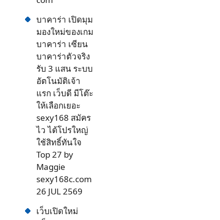
บาคาร่า เปิดมุม
มองใหม่ของเกม
บาคาร่า เซียน
บาคาร่าตัวจริง
รับ 3 แสน ระบบ
อัตโนมัติเจ้า
แรก เว็บดี มีโต๊ะ
ให้เลือกเยอะ
sexy168 สมัคร
ไว ได้โปรใหญ่
ใช้สิทธิ์ทันใจ
Top 27 by
Maggie
sexy168c.com
26 JUL 2569
เว็บเปิดใหม่