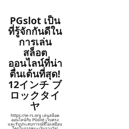
PGslot เป็น
ที่รู้จักกันดีใน
การเล่น
สล็อต
ออนไลน์ที่น่า
ตื่นเต้นที่สุด!
12インチ ブ
ロックタイ
ヤ
https://ie-rs.org เล่นสล็อต
ออนไลน์กับ PGslot เว็บตรง
และรับประสบการณ์ที่ไม่เหมือน
ใครในการชนะเงินรางวัล!