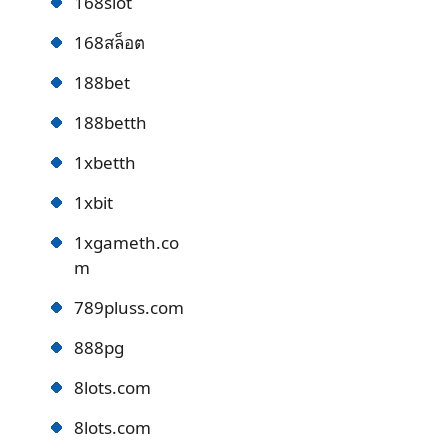
168slot
168สล็อต
188bet
188betth
1xbetth
1xbit
1xgameth.co
m
789pluss.com
888pg
8lots.com
8lots.com