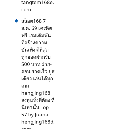
tangtem168e.
com
สล็อต168 7
ส.ค. 69 เครดิต
ฟรี เกมเดิมพัน
ที่สร้างความ
บันเทิง ดีที่สุด
ทุกยอดฝากรับ
500 บาท ฝาก-
ถอน รวดเร็ว ยูส
เดียว เล่นได้ทุก
เกม
hengjing168
ลงทุนทั้งที่ต้อง ที่
นี่เท่านั้น Top
57 by Juana
hengjing168d.
com