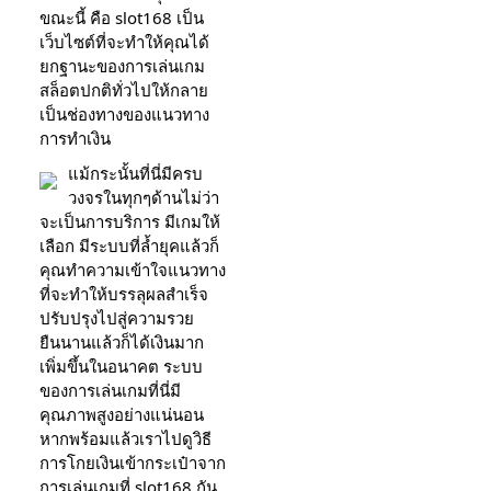
ขณะนี้ คือ slot168 เป็น
เว็บไซต์ที่จะทำให้คุณได้
ยกฐานะของการเล่นเกม
สล็อตปกติทั่วไปให้กลาย
เป็นช่องทางของแนวทาง
การทำเงิน
แม้กระนั้นที่นี่มีครบ
วงจรในทุกๆด้านไม่ว่า
จะเป็นการบริการ มีเกมให้
เลือก มีระบบที่ล้ำยุคแล้วก็
คุณทำความเข้าใจแนวทาง
ที่จะทำให้บรรลุผลสำเร็จ
ปรับปรุงไปสู่ความรวย
ยืนนานแล้วก็ได้เงินมาก
เพิ่มขึ้นในอนาคต ระบบ
ของการเล่นเกมที่นี่มี
คุณภาพสูงอย่างแน่นอน
หากพร้อมแล้วเราไปดูวิธี
การโกยเงินเข้ากระเป๋าจาก
การเล่นเกมที่ slot168 กัน