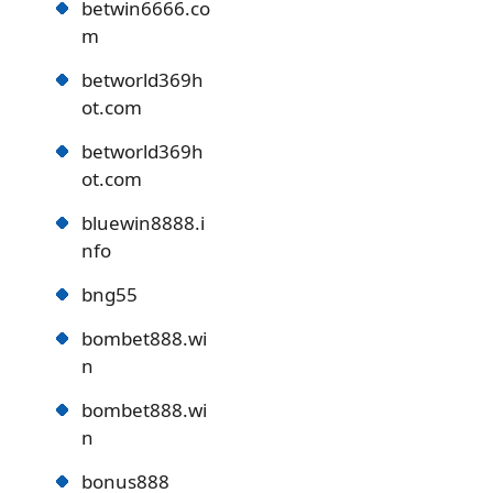
betwin6666.co
m
betworld369h
ot.com
betworld369h
ot.com
bluewin8888.i
nfo
bng55
bombet888.wi
n
bombet888.wi
n
bonus888