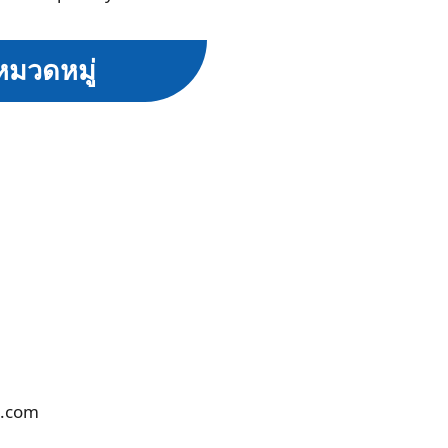
หมวดหมู่
.com