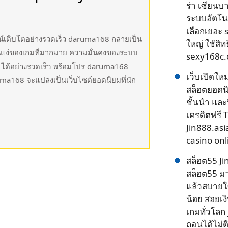
ร่า เซียนบ
ระบบอัตโนมั
เลือกเยอะ 
์เติบโตอย่างรวดเร็ว daruma168 กลายเป็น
ใหญ่ ใช้สิ
้งในแง่ของเกมที่มากมาย ความมั่นคงของระบบ
sexy168c.
บ ได้อย่างรวดเร็ว พร้อมโปร daruma168
เว็บเปิดให
ruma168 จะแปลงเป็นเว็บไซต์ยอดนิยมที่นัก
สล็อตยอดน
ชั้นนำ และฟี
เครดิตฟรี 
Jin888.as
casino onl
สล็อต55 Ji
สล็อต55 ม
แล้วสบายใ
น้อย สอยเ
เกมทั่วโลก
ถอนได้ไม่ต