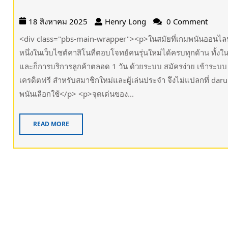
18 สิงหาคม 2025
Henry Long
0 Comment
<div class="pbs-main-wrapper"><p>ในสมัยที่เกมพนันออนไลน
หนึ่งในเว็บไซต์คาสิโนที่ตอบโจทย์คนรุ่นใหม่ได้ครบทุกด้าน ทั
และก็การบริการลูกค้าตลอด 1 วัน ด้วยระบบ สมัครง่าย เข้าระบ
เครดิตฟรี สำหรับสมาชิกใหม่และผู้เล่นประจำ จึงไม่แปลกที่ da
พนันเลือกใช้</p> <p>จุดเด่นของ...
READ MORE