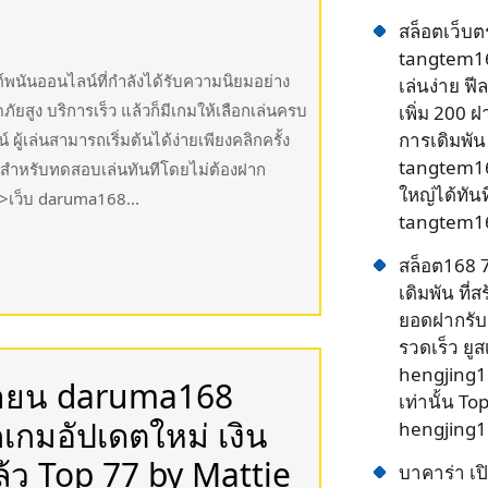
สล็อตเว็บต
tangtem16
นันออนไลน์ที่กำลังได้รับความนิยมอย่าง
เล่นง่าย ฟี
ัยสูง บริการเร็ว แล้วก็มีเกมให้เลือกเล่นครบ
เพิ่ม 200 ฝ
การเดิมพัน
ู้เล่นสามารถเริ่มต้นได้ง่ายเพียงคลิกครั้ง
tangtem168
 สำหรับทดสอบเล่นทันทีโดยไม่ต้องฝาก
ใหญ่ได้ทัน
p>เว็บ daruma168...
tangtem1
สล็อต168 7
เดิมพัน ที่ส
ยอดฝากรับ
รวดเร็ว ยูส
hengjing168 
ยายน daruma168
เท่านั้น T
กเกมอัปเดตใหม่ เงิน
hengjing
แล้ว Top 77 by Mattie
บาคาร่า เ