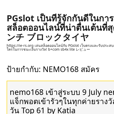
PGslot เป็นที่รู้จักกันดีในการ
สล็อตออนไลน์ที่น่าตื่นเต้นที่
ンチ ブロックタイヤ
https://ie-rs.org เล่นสล็อตออนไลน์กับ PGslot เว็บตรงและรับประสบก
ใครในการชนะเงินรางวัล! b+com sb4x lite レビュー
ป้ายกำกับ:
NEMO168 สมัคร
nemo168 เข้าสู่ระบบ 9 July ne
แจ็กพอตเข้ารัวๆในทุกค่ายรางวัล
วัน Top 61 by Katia