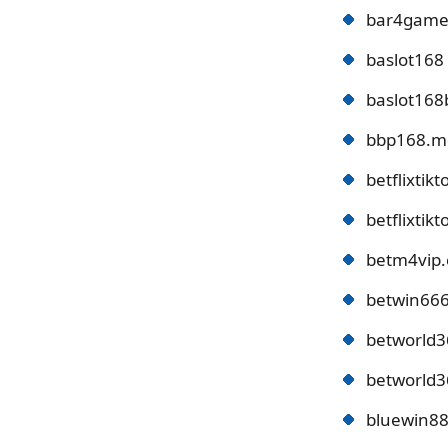
bar4game
baslot168
baslot168
bbp168.m
betflixtikt
betflixtikt
betm4vip
betwin66
betworld
betworld
bluewin88