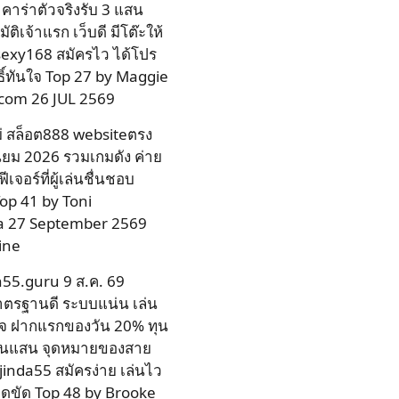
าคาร่าตัวจริงรับ 3 แสน
ติเจ้าแรก เว็บดี มีโต๊ะให้
sexy168 สมัครไว ได้โปร
ทธิ์ทันใจ Top 27 by Maggie
com 26 JUL 2569
ม่ สล็อต888 websiteตรง
ิยม 2026 รวมเกมดัง ค่าย
เจอร์ที่ผู้เล่นชื่นชอบ
Top 41 by Toni
ia 27 September 2569
ine
n55.guru 9 ส.ค. 69
าตรฐานดี ระบบแน่น เล่น
จ ฝากแรกของวัน 20% ทุน
งินแสน จุดหมายของสาย
 jinda55 สมัครง่าย เล่นไว
ิดขัด Top 48 by Brooke