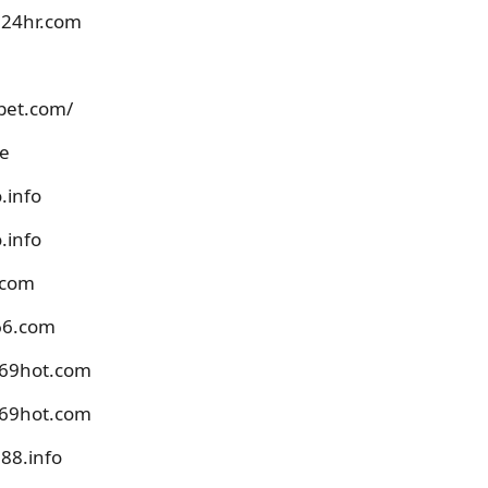
24hr.com
bet.com/
e
o.info
o.info
.com
66.com
369hot.com
369hot.com
88.info