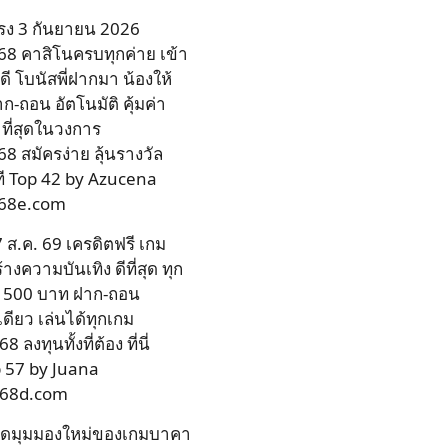
รง 3 กันยายน 2026
8 คาสิโนครบทุกค่าย เข้า
ลดี โบนัสพี่ฝากมา น้องให้
าก-ถอน อัตโนมัติ คุ้มค่า
 ที่สุดในวงการ
 สมัครง่าย ลุ้นรางวัล
ที Top 42 by Azucena
68e.com
 ส.ค. 69 เครดิตฟรี เกม
ร้างความบันเทิง ดีที่สุด ทุก
 500 บาท ฝาก-ถอน
เดียว เล่นได้ทุกเกม
ลงทุนทั้งที่ต้อง ที่นี่
op 57 by Juana
168d.com
ปิดมุมมองใหม่ของเกมบาคา