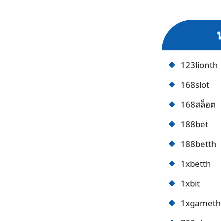
123lionth
168slot
168สล็อต
188bet
188betth
1xbetth
1xbit
1xgameth