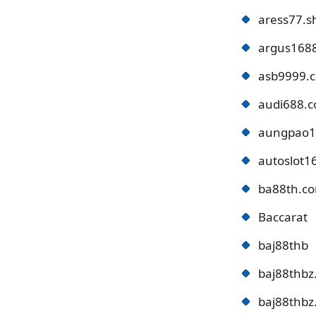
aress77.s
argus168
asb9999.
audi688.
aungpao1
autoslot1
ba88th.c
Baccarat
baj88thb
baj88thbz
baj88thbz