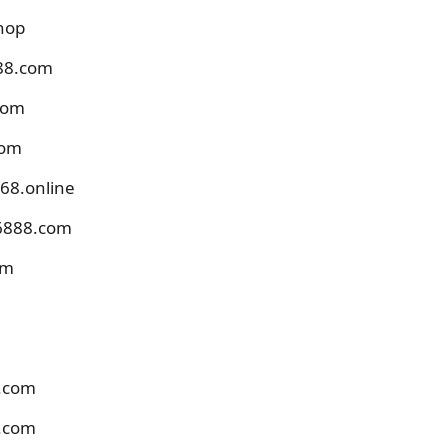
hop
88.com
com
com
68.online
6888.com
om
.com
.com