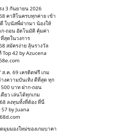
รง 3 กันยายน 2026
8 คาสิโนครบทุกค่าย เข้า
ลดี โบนัสพี่ฝากมา น้องให้
าก-ถอน อัตโนมัติ คุ้มค่า
 ที่สุดในวงการ
 สมัครง่าย ลุ้นรางวัล
ที Top 42 by Azucena
68e.com
 ส.ค. 69 เครดิตฟรี เกม
ร้างความบันเทิง ดีที่สุด ทุก
 500 บาท ฝาก-ถอน
เดียว เล่นได้ทุกเกม
ลงทุนทั้งที่ต้อง ที่นี่
op 57 by Juana
168d.com
ปิดมุมมองใหม่ของเกมบาคา