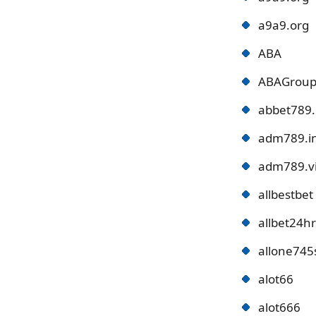
a9a9.org
ABA
ABAGrou
abbet789
adm789.i
adm789.v
allbestbet
allbet24hr
allone745
alot66
alot666