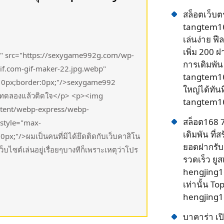
สล็อตเว็บต
tangtem16
เล่นง่าย ฟี
เพิ่ม 200 ฝ
" src="https://sexygame992g.com/wp-
การเดิมพัน
f.com-gif-maker-22.jpg.webp"
tangtem168
px 0px;border:0px;"/>sexygame992
ใหญ่ได้ทัน
ว่าทดลองแล้วติดใจ</p> <p><img
tangtem1
ntent/webp-express/webp-
สล็อต168 7
style="max-
เดิมพัน ที่ส
px;"/>ผมเป็นคนที่มิได้ยึดติดกับเว็บคาสิโน
ยอดฝากรับ
็บไซต์เล่นอยู่เรื่อยๆบางทีก็เพราะเหตุว่าโปร
รวดเร็ว ยูส
hengjing168 
เท่านั้น T
hengjing
บาคาร่า เ