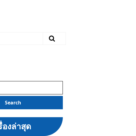
รื่องล่าสุด