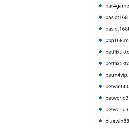
bar4game
baslot168
baslot168
bbp168.m
betflixtikt
betflixtikt
betm4vip
betwin66
betworld
betworld
bluewin88