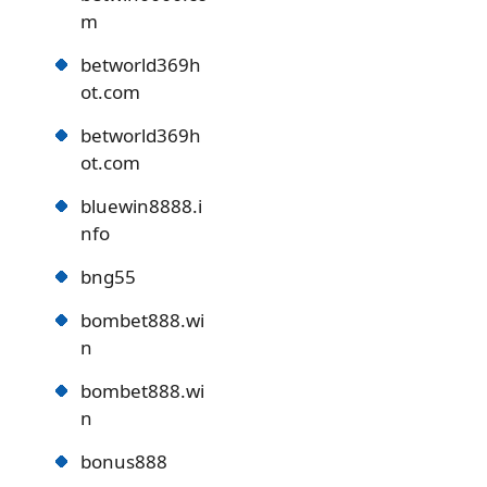
m
betworld369h
ot.com
betworld369h
ot.com
bluewin8888.i
nfo
bng55
bombet888.wi
n
bombet888.wi
n
bonus888