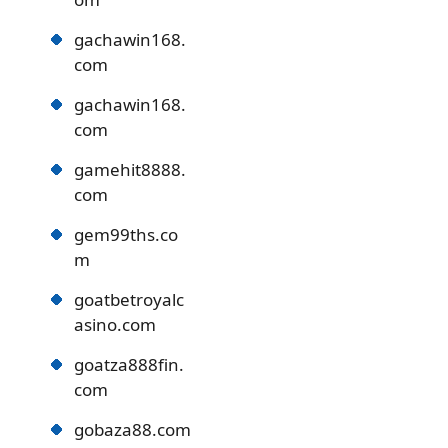
gachawin168.
com
gachawin168.
com
gamehit8888.
com
gem99ths.co
m
goatbetroyalc
asino.com
goatza888fin.
com
gobaza88.com