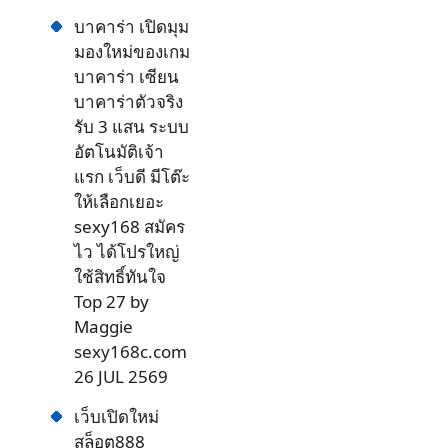
บาคาร่า เปิดมุม
มองใหม่ของเกม
บาคาร่า เซียน
บาคาร่าตัวจริง
รับ 3 แสน ระบบ
อัตโนมัติเจ้า
แรก เว็บดี มีโต๊ะ
ให้เลือกเยอะ
sexy168 สมัคร
ไว ได้โปรใหญ่
ใช้สิทธิ์ทันใจ
Top 27 by
Maggie
sexy168c.com
26 JUL 2569
เว็บเปิดใหม่
สล็อต888