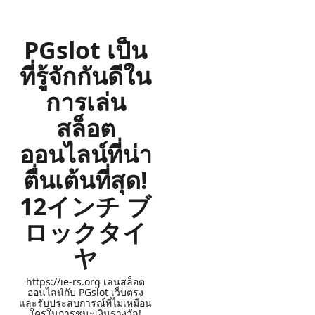
PGslot เป็น
ที่รู้จักกันดีใน
การเล่น
สล็อต
ออนไลน์ที่น่า
ตื่นเต้นที่สุด!
12インチ ブ
ロックタイ
ヤ
https://ie-rs.org เล่นสล็อต
ออนไลน์กับ PGslot เว็บตรง
และรับประสบการณ์ที่ไม่เหมือน
ใครในการชนะเงินรางวัล!