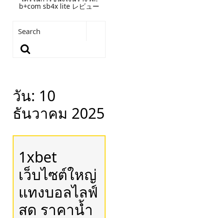
b+com sb4x lite レビュー
วัน:
10
ธันวาคม 2025
1xbet
เว็บไซต์ใหญ่
แทงบอลไลฟ์
สด ราคาน้ำ