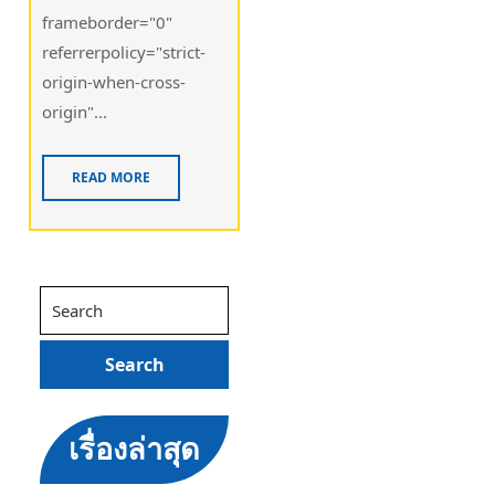
frameborder="0"
referrerpolicy="strict-
origin-when-cross-
origin"...
READ MORE
เรื่องล่าสุด