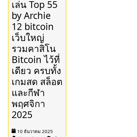
เล่น Top 55
by Archie
12 bitcoin
เว็บใหญ่
รวมคาสิโน
Bitcoin ไว้ที่
เดียว ครบทั้ง
เกมสด สล็อต
และกีฬา
พฤศจิกา
2025
10 ธันวาคม 2025