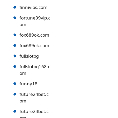
finnivips.com
fortune99vip.c
om
fox689ok.com
fox689ok.com
fullslotpg
fullslotpg168.c
om
funny18
future24bet.c
om
future24bet.c
om