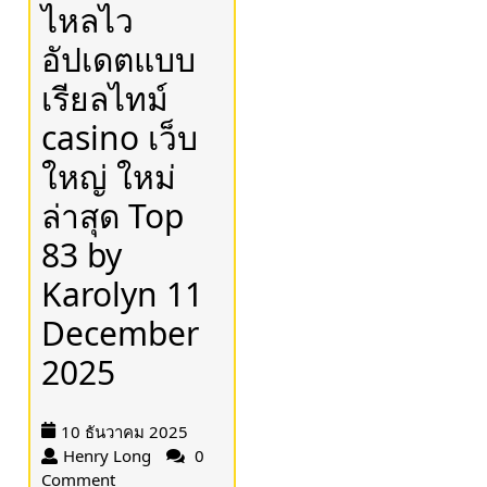
ไหลไว
อัปเดตแบบ
เรียลไทม์
casino เว็บ
ใหญ่ ใหม่
ล่าสุด Top
83 by
Karolyn 11
December
2025
10 ธันวาคม 2025
Henry Long
0
Comment