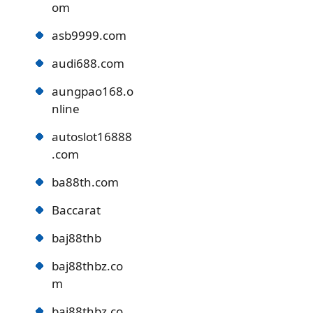
om
asb9999.com
audi688.com
aungpao168.o
nline
autoslot16888
.com
ba88th.com
Baccarat
baj88thb
baj88thbz.co
m
baj88thbz.co