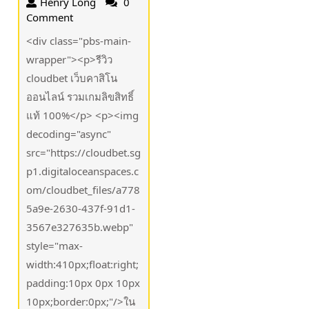
Henry Long
0
Comment
<div class="pbs-main-
wrapper"><p>รีวิว
cloudbet เว็บคาสิโน
ออนไลน์ รวมเกมลิขสิทธิ์
แท้ 100%</p> <p><img
decoding="async"
src="https://cloudbet.sg
p1.digitaloceanspaces.c
om/cloudbet_files/a778
5a9e-2630-437f-91d1-
3567e327635b.webp"
style="max-
width:410px;float:right;
padding:10px 0px 10px
10px;border:0px;"/>ใน