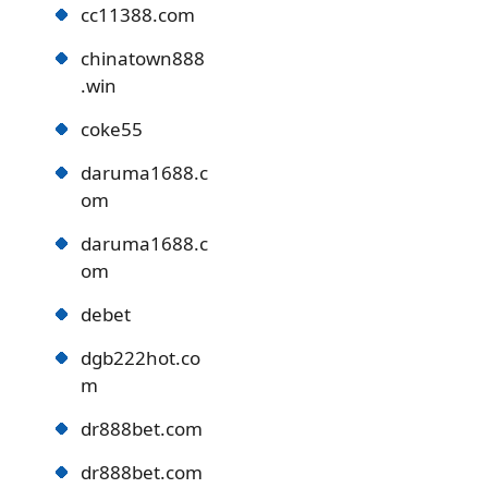
cc11388.com
chinatown888
.win
coke55
daruma1688.c
om
daruma1688.c
om
debet
dgb222hot.co
m
dr888bet.com
dr888bet.com