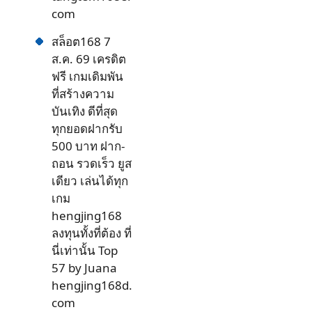
com
สล็อต168 7
ส.ค. 69 เครดิต
ฟรี เกมเดิมพัน
ที่สร้างความ
บันเทิง ดีที่สุด
ทุกยอดฝากรับ
500 บาท ฝาก-
ถอน รวดเร็ว ยูส
เดียว เล่นได้ทุก
เกม
hengjing168
ลงทุนทั้งที่ต้อง ที่
นี่เท่านั้น Top
57 by Juana
hengjing168d.
com