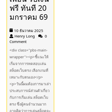
ฟรี ทันที 20
มกราคม 69
10 ธันวาคม 2025
Henry Long
0
Comment
<div class="pbs-main-
wrapper"><p>ชี้แนะให้
เริ่มจากการทดสอบเล่น
สล็อตเว็บตรง เลือกเกมที่
เหมาะกับตนเอง</p>
<p>วันนี้ผมต้องการมาเล่า
ประสบการณ์ส่วนตัวเกี่ยว
กับการเริ่มเล่น สล็อตเว็บ
ตรง ซึ่งผู้คนจำนวนมาก
อาจคิดว่าการเล่นสล็อตจะ