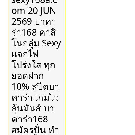
om 20 JUN
2569 บาคา
ร่า168 คาสิ
โนกลุ่ม Sexy
แจกไพ่
โปร่งใส ทุก
ยอดฝาก
10% สปีดบา
คาร่า เกมไว
ลุ้นมันส์ บา
คาร่า168
สมัครปั่น ทำ