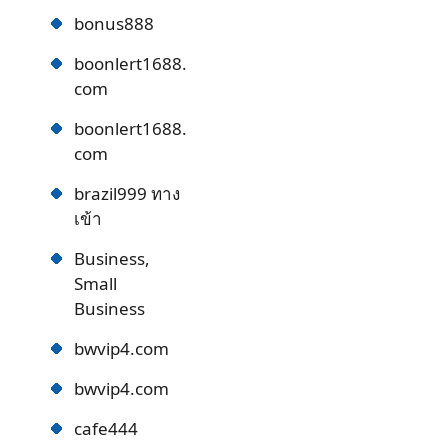
bonus888
boonlert1688.
com
boonlert1688.
com
brazil999 ทาง
เข้า
Business,
Small
Business
bwvip4.com
bwvip4.com
cafe444