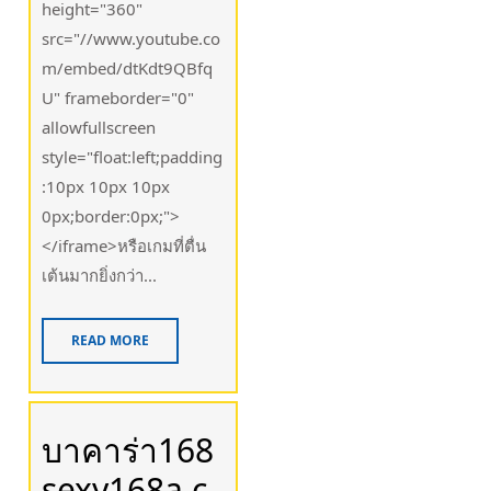
height="360"
src="//www.youtube.co
m/embed/dtKdt9QBfq
U" frameborder="0"
allowfullscreen
style="float:left;padding
:10px 10px 10px
0px;border:0px;">
</iframe>หรือเกมที่ตื่น
เต้นมากยิ่งกว่า...
READ MORE
บาคาร่า168
sexy168a.c