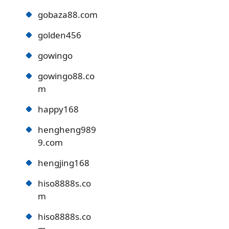
gobaza88.com
golden456
gowingo
gowingo88.co
m
happy168
hengheng989
9.com
hengjing168
hiso8888s.co
m
hiso8888s.co