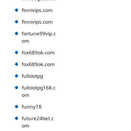
finnivips.com
finnivips.com
fortune99vip.c
om
fox689ok.com
fox689ok.com
fullslotpg
fullslotpg168.c
om
funny18
future24bet.c
om