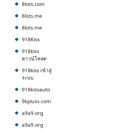
8lots.com
8lots.me
8lots.me
918Kiss
918kiss
ดาวน์โหลด
918kiss เข้าสู่
ระบบ
918kissauto
9kpluss.com
a9a9.org
a9a9.org