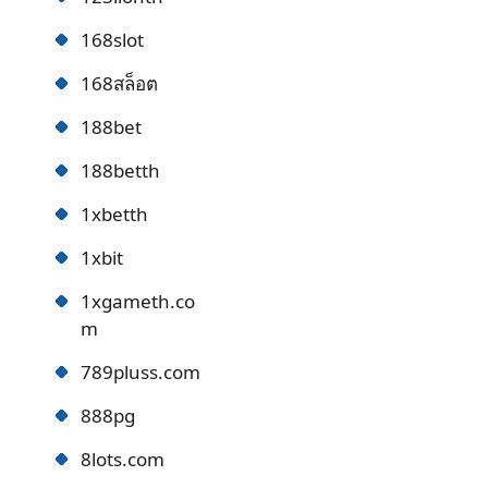
168slot
168สล็อต
188bet
188betth
1xbetth
1xbit
1xgameth.co
m
789pluss.com
888pg
8lots.com