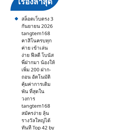
เรื่องล่าสุด
สล็อตเว็บตรง 3
กันยายน 2026
tangtem168
คาสิโนครบทุก
ค่าย เข้าเล่น
ง่าย ฟีลดี โบนัส
พี่ฝากมา น้องให้
เพิ่ม 200 ฝาก-
ถอน อัตโนมัติ
คุ้มค่าการเดิม
พัน ที่สุดใน
วงการ
tangtem168
สมัครง่าย ลุ้น
รางวัลใหญ่ได้
ทันที Top 42 by