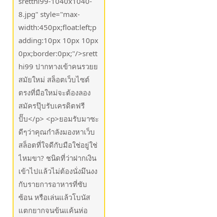
sretthi99-1040x1040-
8.jpg" style="max-
width:450px;float:left;p
adding:10px 10px 10px
0px;border:0px;"/>srett
hi99 ปากทางเข้าคนรวยย
สมัยใหม่ สล็อตเว็บไซต์
ตรงที่มือใหม่จะต้องลอง
สมัครปุ๊บรับเครดิตฟรี
ปั๊บ</p> <p>ยอมรับมาซะ
ดีๆว่าคุณกำลังมองหาเว็บ
สล็อตที่ใจดีกับมือใช่อยู่ใช่
ไหมขา? ชนิดที่ว่าฝากเงิน
เข้าไปแล้วไม่ต้องนั่งมึนงง
กับรายการอาหารที่ซับ
ซ้อน หรือเล่นแล้วโบนัส
แตกยากจนข้นแค้นห่อ