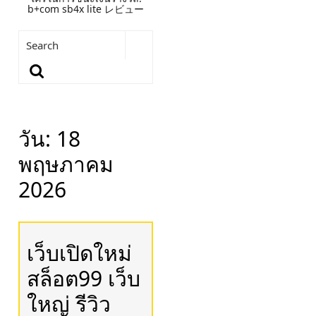
b+com sb4x lite レビュー
วัน:
18
พฤษภาคม
2026
เว็บเปิดใหม่
สล็อต99 เว็บ
ใหญ่ รีวิว